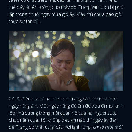
té khi cố chạy theo mẹ, cầu xin mẹ ở lại với mình. Như
thể đây là liên tưởng cho thấy đời Trang vẫn luôn bị phủ
lấp trong chuỗi ngày mưa gió ấy. Mây mù chưa bao giờ
thực sự tan đi…
Có lẽ, điều mà cả hai mẹ con Trang cần chính là một
ngày nắng ấm. Một ngày nắng đủ ấm để xóa đi mọi lạnh
lẽo, mù sương trong mối quan hệ của hai người suốt
chục năm qua. Tôi không biết khi nào thì ngày ấy đến
để Trang có thể rút lại câu nói lạnh lùng “
chỉ là một mối