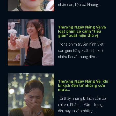
nhận con, liệu bà Nhung ...
Thương Ngày Nắng Về và
loạt phim có cảnh "tiểu
gián" xuất hiện thú vị
Trong phim truyền hình Việt,
con gián từng xuất hiện khá
nhiều lần và mang đến ...
Thương Ngày Nắng Về: Khi
bi kịch đến từ những cơn
mưa...
Tôi thấy những bi kịch của ba
x
chị em Khánh - Vân - Trang
ĐĂNG NHẬP
đều xảy ra vào những ...