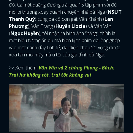
đó. Cả một quãng đường trải qua 15 tập phim với đủ
mọi bi thương xoay quanh chuyện nhà bà Nga (
NSƯT
Thanh Quý
) cùng ba cô con gái: Vân Khánh (
Lan
Phương
), Vân Trang (
Huyền LIzzie
) và Vân Vân
(
Ngọc Huyền
), tôi nhận ra hình ảnh “nắng” chính là
một biểu tượng ẩn dụ mà biên kịch phim đã lồng ghép
vào một cách đầy tinh tế, đại diện cho ước vọng được
xóa tan mọi mây mù u tối của gia đình bà Nga.
>> Xem thêm:
Vân Vân và 2 chàng Phong - Bách:
Trai hư không tốt, trai tốt không vui