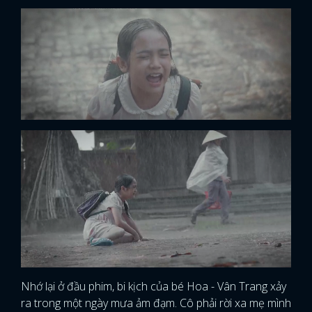
Nhớ lại ở đầu phim, bi kịch của bé Hoa - Vân Trang xảy
ra trong một ngày mưa ảm đạm. Cô phải rời xa mẹ mình