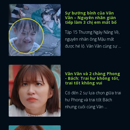
Sự bướng bỉnh của Vân
Vân – Nguyên nhân gián
tiếp làm 3 chị em mất bố
Tập 15 Thương Ngày Nắng Về,
nguyên nhân ông Mậu mất
được hé lộ. Vân Vân cùng sự ...
Vân Vân và 2 chàng Phong
- Bách: Trai hư không tốt,
trai tốt không vui
Có đến 2 sự lựa chọn giữa trai
hư Phong và trai tốt Bách
nhưng cuối cùng Vân ...