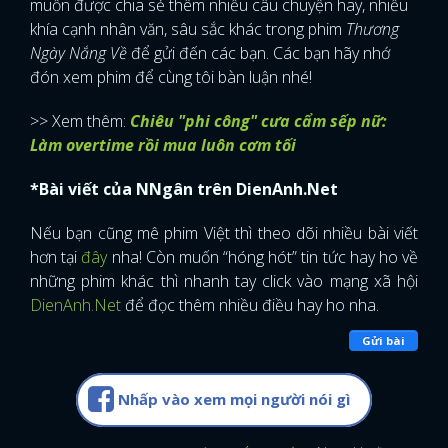
muốn được chia sẻ thêm nhiều câu chuyện hay, nhiều
khía cạnh nhân văn, sâu sắc khác trong phim
Thương
Ngày Nắng Về
để gửi đến các bạn. Các bạn hãy nhớ
đón xem phim để cùng tôi bàn luận nhé!
>> Xem thêm:
Chiêu "phi công" cưa cẩm sếp nữ:
Làm overtime rồi mua luôn cơm tối
*Bài viết của NNgân trên DienAnh.Net
Nếu bạn cũng mê phim Việt thì theo dõi nhiều bài viết
hơn tại
đây
nha! Còn muốn “hóng hót” tin tức hay ho về
những phim khác thì nhanh tay click vào mạng xã hội
DienAnh.Net
để đọc thêm nhiều điều hay ho nha.
Gửi bài
Nhấp vào xem mọi người nói gì