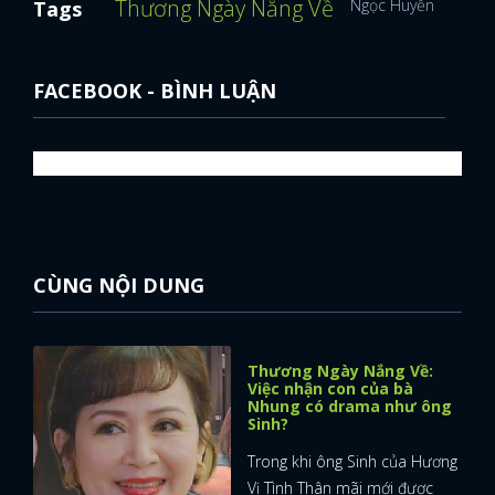
Thương Ngày Nắng Về
Ngọc Huyền
Huyền 
Tags
FACEBOOK - BÌNH LUẬN
CÙNG NỘI DUNG
Thương Ngày Nắng Về:
Việc nhận con của bà
Nhung có drama như ông
Sinh?
Trong khi ông Sinh của Hương
Vị Tình Thân mãi mới được