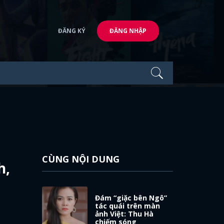
ĐĂNG KÝ
ĐĂNG NHẬP
CÙNG NỘI DUNG
h,
Đám “giặc bên Ngô”
tác quái trên màn
ảnh Việt: Thu Hà
chiếm sóng