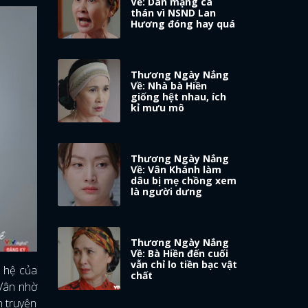
Về: Dân mạng ca
thán vì NSND Lan
Hương đóng hay quá
Thương Ngày Nắng
Về: Nhà bà Hiền
giống hệt nhau, ích
kỉ mưu mô
Thương Ngày Nắng
Về: Vân Khánh làm
dâu bị mẹ chồng xem
là người dưng
Thương Ngày Nắng
Về: Bà Hiền đến cuối
vẫn chỉ lo tiền bạc vật
n hệ của
chất
 Vân nhờ
n truyện