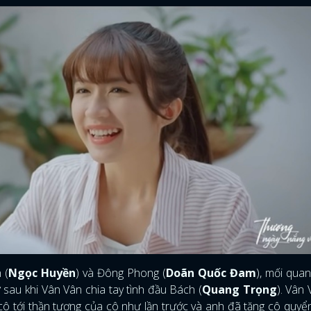
 (
Ngọc Huyền
) và Đông Phong (
Doãn Quốc Đam
), mối qua
ừ sau khi Vân Vân chia tay tình đầu Bách (
Quang Trọng
). Vân
 tới thần tượng của cô như lần trước và anh đã tặng cô quyể