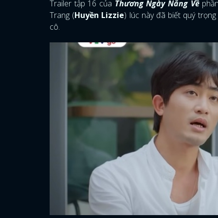
Trailer tập 16 của
Thương Ngày Nắng Về
phần 
Trang (
Huyền Lizzie
) lúc này đã biết quý trọn
cô.