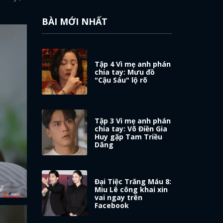
BÀI MỚI NHẤT
Tập 4 Vì mẹ anh phán
chia tay: Mưu đồ
"Cậu Sáu" lộ rõ
Tập 3 Vì mẹ anh phán
chia tay: Võ Điền Gia
Huy gặp Tam Triều
Dâng
Đại Tiệc Trăng Máu 8:
Miu Lê công khai xin
vai ngay trên
Facebook