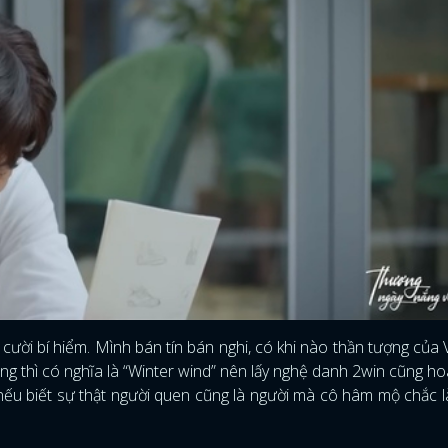
cười bí hiểm. Mình bán tín bán nghi, có khi nào thần tượng của
ng thì có nghĩa là “Winter wind” nên lấy nghệ danh 2win cũng h
ĐĂNG NHẬP
 nếu biết sự thật người quen cũng là người mà cô hâm mộ chắc l