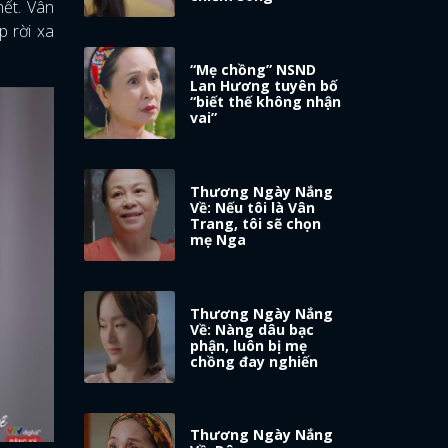
hết. Vân
p rời xa
“Mẹ chồng” NSND
Lan Hương tuyên bố
“biết thế không nhận
vai”
Thương Ngày Nắng
Về: Nếu tôi là Vân
Trang, tôi sẽ chọn
mẹ Nga
Thương Ngày Nắng
Về: Nàng dâu bạc
phận, luôn bị mẹ
chồng đay nghiến
Thương Ngày Nắng