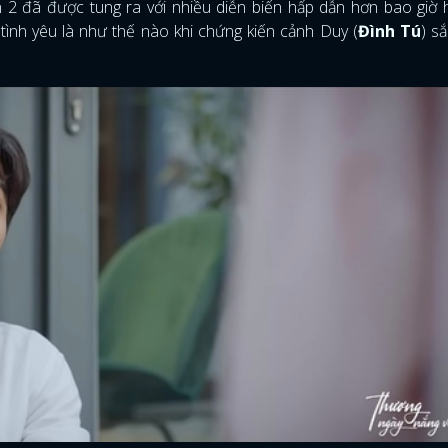
2 đã được tung ra với nhiều diễn biến hấp dẫn hơn bao giờ 
g tình yêu là như thế nào khi chứng kiến cảnh Duy (
Đình Tú
) sắ