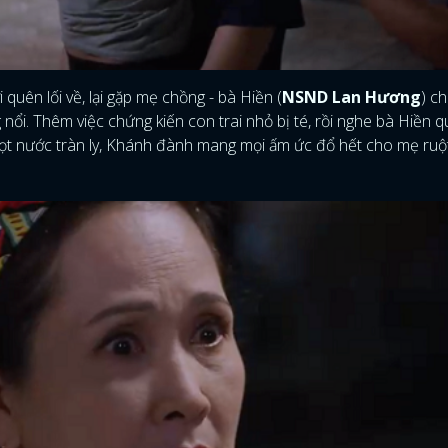
quên lối về, lại gặp mẹ chồng - bà Hiền (
NSND Lan Hương
) c
nổi. Thêm việc chứng kiến con trai nhỏ bị té, rồi nghe bà Hiền q
iọt nước tràn ly, Khánh đành mang mọi ấm ức đổ hết cho mẹ ruộ
ĐĂNG NHẬP