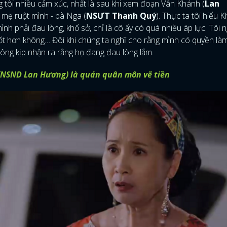
g tôi nhiều cảm xúc, nhất là sau khi xem đoạn Vân Khánh (
Lan
g mẹ ruột mình - bà Nga (
NSƯT Thanh Quý
). Thực ta tôi hiểu 
 phải đau lòng, khổ sở, chỉ là cô ấy có quá nhiều áp lực. Tôi 
tốt hơn không… Đôi khi chúng ta nghĩ cho rằng mình có quyền là
hông kịp nhận ra rằng họ đang đau lòng lắm.
(NSND Lan Hương) là quán quân môn vẽ tiền