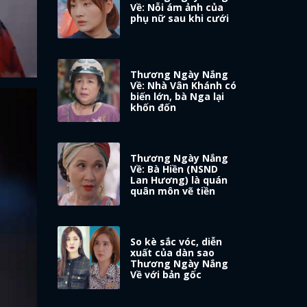
Về: Nỗi ám ảnh của
phụ nữ sau khi cưới
Thương Ngày Nắng
Về: Nhà Vân Khánh có
biến lớn, bà Nga lại
khốn đốn
Thương Ngày Nắng
Về: Bà Hiền (NSND
Lan Hương) là quán
quân môn vẽ tiền
So kè sắc vóc, diễn
xuất của dàn sao
Thương Ngày Nắng
Về với bản gốc