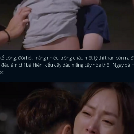
kể công, đòi hỏi, mắng nhiếc, trông cháu một tý thì than còn ra 
là đều ám chỉ bà Hiền, kiểu cây dâu mắng cây hòe thôi. Ngay bà H
ợc.