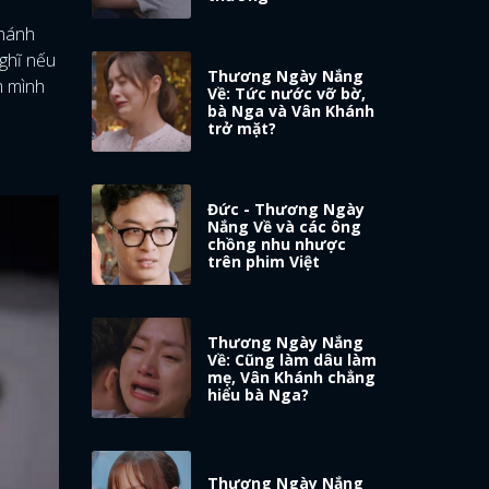
Khánh
nghĩ nếu
Thương Ngày Nắng
m mình
Về: Tức nước vỡ bờ,
bà Nga và Vân Khánh
trở mặt?
Đức - Thương Ngày
Nắng Về và các ông
chồng nhu nhược
trên phim Việt
Thương Ngày Nắng
Về: Cũng làm dâu làm
mẹ, Vân Khánh chẳng
hiểu bà Nga?
Thương Ngày Nắng