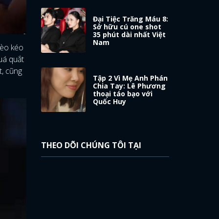
Đại Tiệc Trăng Máu 8:
Sở hữu cú one shot
35 phút dài nhất Việt
Nam
hèo kéo
uá quắt
t, cũng
Tập 2 Vì Mẹ Anh Phán
Chia Tay: Lê Phương
thoại táo bạo với
Quốc Huy
THEO DÕI CHÚNG TÔI TẠI