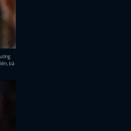
đường
iền, bà