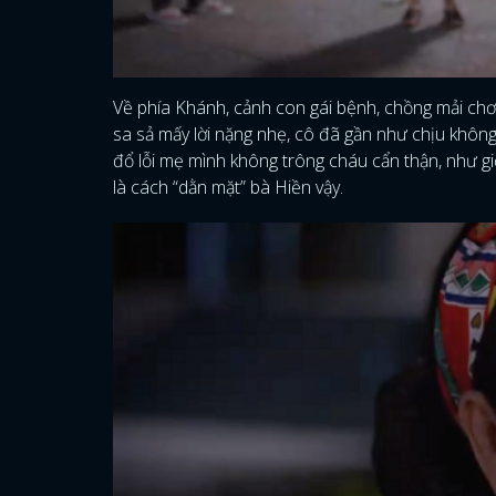
Về phía Khánh, cảnh con gái bệnh, chồng mải chơi 
sa sả mấy lời nặng nhẹ, cô đã gần như chịu không 
đổ lỗi mẹ mình không trông cháu cẩn thận, như g
là cách “dằn mặt” bà Hiền vậy.