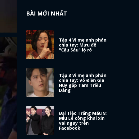
BÀI MỚI NHẤT
Tập 4 Vì mẹ anh phán
chia tay: Mưu đồ
"Cậu Sáu" lộ rõ
Tập 3 Vì mẹ anh phán
chia tay: Võ Điền Gia
Huy gặp Tam Triều
Dâng
Đại Tiệc Trăng Máu 8:
Miu Lê công khai xin
vai ngay trên
Facebook