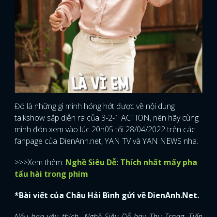
Đó là những gì mình hóng hớt được về nội dung
talkshow sắp diễn ra của 3-2-1 ACTION, nên hãy cùng
mình đón xem vào lúc 20h05 tối 28/04/2022 trên các
fanpage của DienAnh.net, YAN TV và YAN NEWS nha.
>>>Xem thêm:
Nghề Siêu Dễ: Thích nhất mấy pha
tấu hài trong phim
*Bài viết của Châu Hải Bình gửi về DienAnh.Net.
Nếu bạn yêu thích Nghề Siêu Dễ hay Thu Trang, Tiến