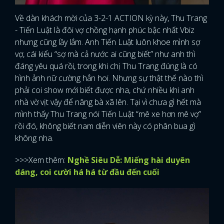
Về dàn khách mời của 3-2-1 ACTION kỳ này, Thu Trang
- Tiến Luật là đôi vợ chồng hạnh phúc bậc nhất Vbiz
nhưng cũng lầy lắm. Anh Tiến Luật luôn khoe mình sợ
vợ, cái kiểu “sợ mà cả nước ai cũng biết” như anh thì
đáng yêu quá rồi, trong khi chị Thu Trang đúng là có
hình ảnh nữ cường hẳn hoi. Nhưng sự thật thế nào thì
phải coi show mới biết được nha, chứ nhiều khi anh
nhà vờ vịt vậy để nâng bà xã lên. Tại vì chưa gì hết mà
mình thấy Thu Trang nói Tiến Luật “mê xe hơn mê vợ”
rồi đó, không biết nam diễn viên này có phân bua gì
không nha.
>>>Xem thêm:
Nghề Siêu Dễ: Miếng hài duyên
dáng, coi cười há há từ đầu đến cuối