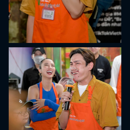
FACEBOOK
GOOGLE