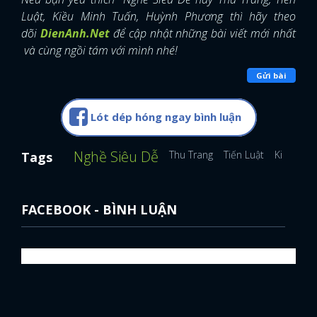
Luật, Kiều Minh Tuấn, Huỳnh Phương thì hãy theo
dõi
DienAnh.Net
để cập nhật những bài viết mới nhất
và cùng ngồi tám với mình nhé!
Gửi bài
Lót dép hóng ngay bình luận
Nghề Siêu Dễ
Thu Trang
Tiến Luật
Kiều Min
Tags
FACEBOOK - BÌNH LUẬN