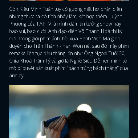
Còn Kiều Minh Tuấn tuy có gương mặt hơi phản diện
nhưng thực ra có tính nhây lắm, kết hợp thêm Huỳnh
Phương của FAPTV là mình dám tin tưởng show này
bao vui, bao cười. Anh đạo diễn Võ Thanh Hoà thì kỳ
cựu trong giới phim ảnh, hồi xưa Bệnh Viện Ma gieo
duyên cho Trấn Thành - Hari Won nè, sau đó mấy phim
remake liên tục đều thắng lớn như Ông Ngoại Tuổi 30,
Chìa Khoá Trăm Tỷ và giờ là Nghề Siêu Dễ nên mình tò
mò bí quyết sản xuất phim “bách trúng bách thắng” của
anh ấy.