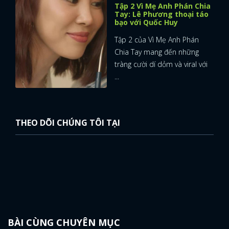
Tập 2 Vì Mẹ Anh Phán Chia
Tay: Lê Phương thoại táo
bạo với Quốc Huy
Tập 2 của Vì Mẹ Anh Phán
Chia Tay mang đến những
tràng cười dí dỏm và viral với
...
THEO DÕI CHÚNG TÔI TẠI
BÀI CÙNG CHUYÊN MỤC