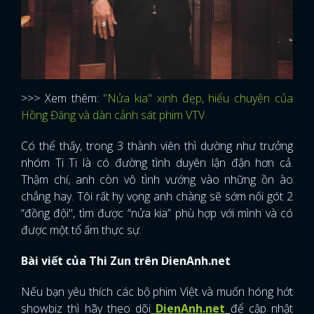
>>> Xem thêm:
"Nửa kia" xinh đẹp, hiểu chuyện của
Hồng Đăng và dàn cảnh sát phim VTV
Có thể thấy, trong 3 thành viên thì dường như trưởng
nhóm Ti Ti là có đường tình duyên lận đận hơn cả.
Thậm chí, anh còn vô tình vướng vào những ồn ào
chẳng hay. Tôi rất hy vọng anh chàng sẽ sớm nối gót 2
“đồng đội", tìm được “nửa kia” phù hợp với mình và có
được một tổ ấm thực sự.
Bài viết của Thi Zun trên DienAnh.net
Nếu bạn yêu thích các bộ phim Việt và muốn hóng hớt
showbiz thì hãy theo dõi
DienAnh.net
để cập nhật