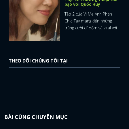
bạo với Quốc Huy
Tập 2 của Vì Mẹ Anh Phán
Chia Tay mang đến những
tràng cười dí dỏm và viral với
...
THEO DÕI CHÚNG TÔI TẠI
BÀI CÙNG CHUYÊN MỤC