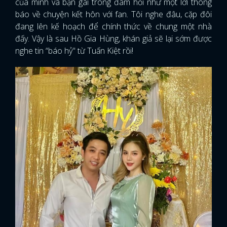
của mình và bạn gái trong đám hỏi như một lời thông
báo về chuyện kết hôn với fan. Tôi nghe đâu, cặp đôi
đang lên kế hoạch để chính thức về chung một nhà
đấy. Vậy là sau Hồ Gia Hùng, khán giả sẽ lại sớm được
nghe tin “báo hỷ" từ Tuấn Kiệt rồi!
x
ĐĂNG NHẬP