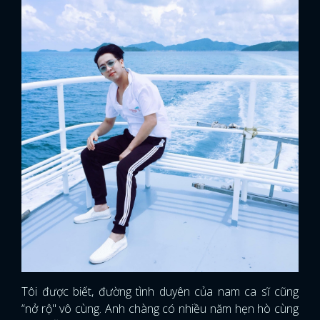
Tôi được biết, đường tình duyên của nam ca sĩ cũng
“nở rộ" vô cùng. Anh chàng có nhiều năm hẹn hò cùng