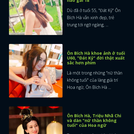
nào gái 18
Dù đã ở tuổi 55, "Đát Kỷ" Ôn
Bích Hà vẫn xinh đẹp, trẻ
trung tới ngỡ ngàng, ...
Ôn Bích Hà khoe ảnh ở tuổi
U60, "Đát Kỷ" đời thật xuất
sắc hơn phim
Là một trong những "nữ thần
không tuổi" của làng giải trí
Hoa ngữ, Ôn Bích Hà ...
Ôn Bích Hà, Triệu Nhã Chi
và dàn "nữ thần không
tuổi" của Hoa ngữ