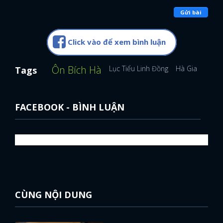
Gửi bài
Click vào để xem bình luận
Ôn Bích Hà
Lục Tiểu Linh Đồng
Hà Gia Kính
Tags
FACEBOOK - BÌNH LUẬN
CÙNG NỘI DUNG