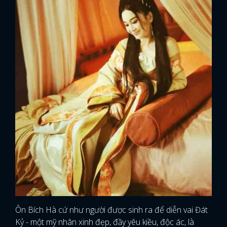
Ôn Bích Hà cứ như người được sinh ra để diễn vai Đát
Kỷ - một mỹ nhân xinh đẹp, đầy yêu kiều, độc ác, là