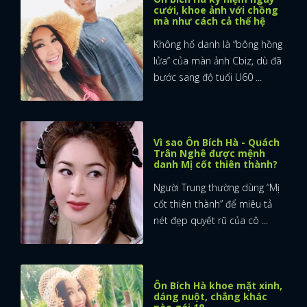
cưới, khoe ảnh với chồng
mà như cách cả thế hệ
Không hổ danh là “bông hồng
lửa” của màn ảnh Cbiz, dù đã
bước sang độ tuổi U60 ...
Vì sao Ôn Bích Hà - Quách
Trân Nghê được mệnh
danh Mị cốt thiên thành?
Người Trung thường dùng “Mị
cốt thiên thành” để miêu tả
nét đẹp quyết rũ của cô ...
Ôn Bích Hà khoe mặt xinh,
dáng nuột, chẳng khác