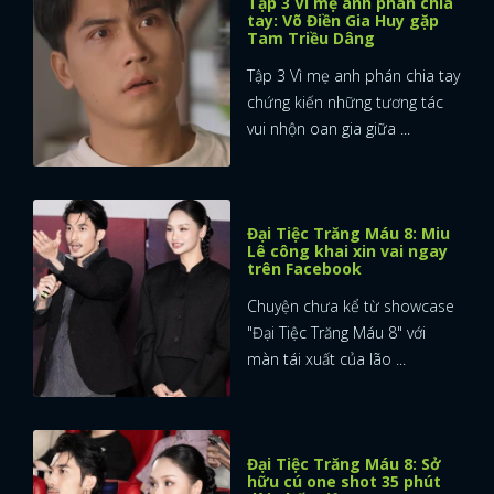
Tập 3 Vì mẹ anh phán chia
tay: Võ Điền Gia Huy gặp
Tam Triều Dâng
Tập 3 Vì mẹ anh phán chia tay
chứng kiến những tương tác
vui nhộn oan gia giữa ...
Đại Tiệc Trăng Máu 8: Miu
Lê công khai xin vai ngay
trên Facebook
Chuyện chưa kể từ showcase
"Đại Tiệc Trăng Máu 8" với
màn tái xuất của lão ...
Đại Tiệc Trăng Máu 8: Sở
hữu cú one shot 35 phút