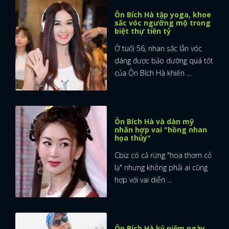
Ôn Bích Hà tập yoga, khoe
sắc vóc ngưỡng mộ trong
biệt thự tiền tỷ
Ở tuổi 56, nhan sắc lẫn vóc
dáng được bảo dưỡng quá tốt
của Ôn Bích Hà khiến ...
Ôn Bích Hà và dàn mỹ
nhân hợp vai "hồng nhan
họa thủy"
Cbiz có cả rừng "hoa thơm cỏ
lạ" nhưng không phải ai cũng
hợp với vai diễn ...
Ôn Bích Hà kỷ niệm ngày