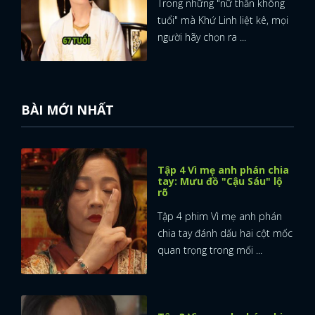
Trong những "nữ thần không
tuổi" mà Khứ Linh liệt kê, mọi
người hãy chọn ra ...
BÀI MỚI NHẤT
Tập 4 Vì mẹ anh phán chia
tay: Mưu đồ "Cậu Sáu" lộ
rõ
Tập 4 phim Vì mẹ anh phán
chia tay đánh dấu hai cột mốc
quan trọng trong mối ...