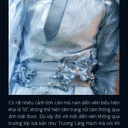
Có rất nhiều cảnh tình cảm mà nam diễn viên biểu hiện
khá là “lố”, không thể hiện tâm trạng nội tâm thông qua
ánh mắt được. Dù vậy đối với một diễn viên không qua
trường lớp bài bản như Trương Lăng Hách mà nói thì