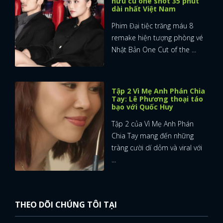
hữu cú one shot 35 phút
dài nhất Việt Nam
Phim Đại tiệc trăng máu 8
remake hiện tượng phòng vé
Nhật Bản One Cut of the ...
Tập 2 Vì Mẹ Anh Phán Chia
Tay: Lê Phương thoại táo
bạo với Quốc Huy
Tập 2 của Vì Mẹ Anh Phán
Chia Tay mang đến những
tràng cười dí dỏm và viral với
...
THEO DÕI CHÚNG TÔI TẠI