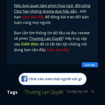
Nếu bạn quan tâm phim Hoa ngữ, đời sống
Cbiz hay những drama dưa hấp dẫn
, mời
bạn
bấm vào đây
để đăng bài trao đổi bàn
luận cùng mọi người.
Bạn cần tìm thông tin dữ liệu và đọc review
về phim
Thương Lan Quyết
? Hãy truy cập
vào
DAN Wiki
để có tất tần tật những nội
dung bạn cần đấy:
bấm vào đây
Gửi bài
Click vào xem mọi người nói gì
Thương Lan Quyết
Vương Hạc Đệ
Ngu Thư
Tags