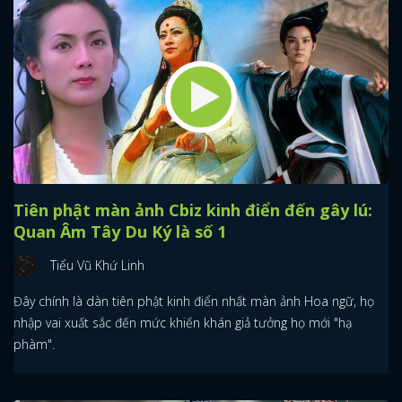
Tiên phật màn ảnh Cbiz kinh điển đến gây lú:
Quan Âm Tây Du Ký là số 1
Tiểu Vũ Khứ Linh
Đây chính là dàn tiên phật kinh điển nhất màn ảnh Hoa ngữ, họ
nhập vai xuất sắc đến mức khiến khán giả tưởng họ mới "hạ
phàm".