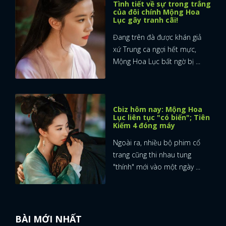
Tình tiết về sự trong trắng
của đôi chính Mộng Hoa
Lục gây tranh cãi!
Đang trên đà được khán giả
xứ Trung ca ngợi hết mực,
Mộng Hoa Lục bất ngờ bị ...
Cbiz hôm nay: Mộng Hoa
Lục liên tục "có biến"; Tiên
Kiếm 4 đóng máy
Ngoài ra, nhiều bộ phim cổ
trang cũng thi nhau tung
"thính" mới vào một ngày ...
BÀI MỚI NHẤT