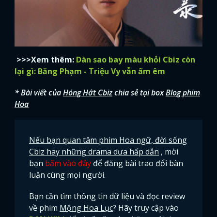
>>>Xem thêm:
Dàn sao bay màu khỏi Cbiz còn
lại gì: Băng Phạm - Triệu Vy vẫn ấm êm
* Bài viết của
Hóng Hớt Cbiz
chia sẻ tại box
Blog phim
Hoa
Nếu bạn quan tâm phim Hoa ngữ, đời sống
Cbiz hay những drama dưa hấp dẫn
, mời
bạn
bấm vào đây
để đăng bài trao đổi bàn
luận cùng mọi người.
Bạn cần tìm thông tin dữ liệu và đọc review
về phim
Mộng Hoa Lục
? Hãy truy cập vào