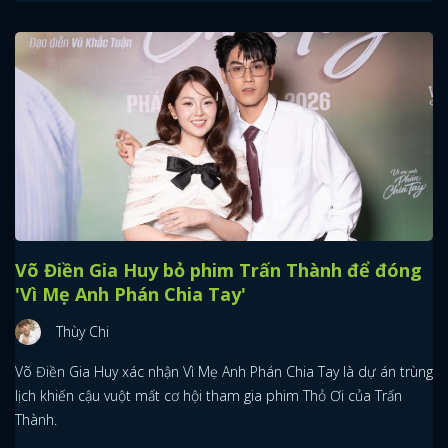
Võ Điền Gia Huy bỏ phim Trấn Thành để đóng
'Vì Mẹ Anh Phán Chia Tay'
Thùy Chi
Võ Điền Gia Huy xác nhận Vì Mẹ Anh Phán Chia Tay là dự án trùng
lịch khiến cậu vuột mất cơ hội tham gia phim Thỏ Ơi của Trấn
Thành.