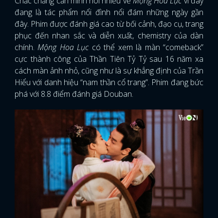
Chắc chẳng cần mình nói nhiều về
Mộng Hoa Lục
vì đây
đang là tác phẩm nổi đình nổi đám những ngày gần
đây. Phim được đánh giá cao từ bối cảnh, đạo cụ, trang
phục đến nhan sắc và diễn xuất, chemistry của dàn
chính.
Mộng Hoa Lục
có thể xem là màn “comeback”
cực thành công của Thần Tiên Tỷ Tỷ sau 16 năm xa
cách màn ảnh nhỏ, cũng như là sự khẳng định của Trần
Hiểu với danh hiệu “nam thần cổ trang”. Phim đang bức
phá với 8.8 điểm đánh giá Douban.