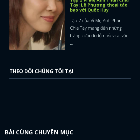
Tay: Lê Phương thoại táo
bạo với Quốc Huy
Tập 2 của Vì Mẹ Anh Phán
Chia Tay mang đến những
tràng cười dí dỏm và viral với
...
THEO DÕI CHÚNG TÔI TẠI
BÀI CÙNG CHUYÊN MỤC