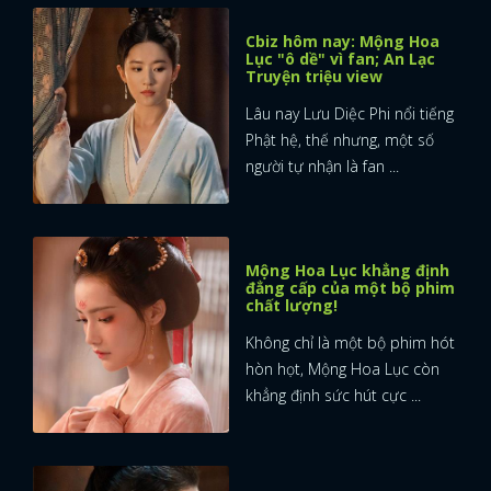
Cbiz hôm nay: Mộng Hoa
Lục "ô dề" vì fan; An Lạc
Truyện triệu view
Lâu nay Lưu Diệc Phi nổi tiếng
Phật hệ, thế nhưng, một số
người tự nhận là fan ...
Mộng Hoa Lục khẳng định
đẳng cấp của một bộ phim
chất lượng!
Không chỉ là một bộ phim hót
hòn họt, Mộng Hoa Lục còn
khẳng định sức hút cực ...