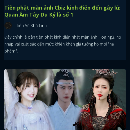
Tiên phật màn ảnh Cbiz kinh điển đến gây lú:
Quan Âm Tây Du Ký là số 1
Tiểu Vũ Khứ Linh
Đây chính là dàn tiên phật kinh điển nhất màn ảnh Hoa ngữ, họ
nhập vai xuất sắc đến mức khiến khán giả tưởng họ mới "hạ
phàm".