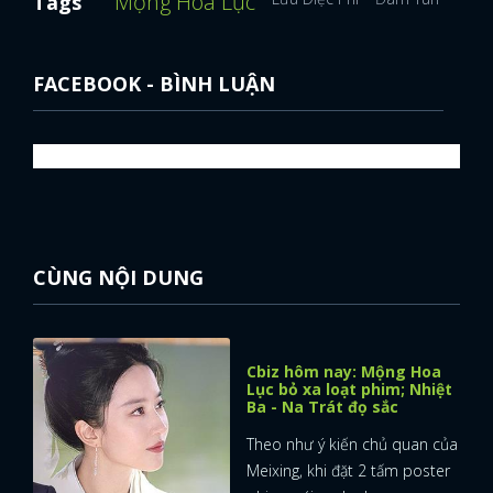
Mộng Hoa Lục
Tags
FACEBOOK - BÌNH LUẬN
CÙNG NỘI DUNG
Cbiz hôm nay: Mộng Hoa
Lục bỏ xa loạt phim; Nhiệt
Ba - Na Trát đọ sắc
x
Theo như ý kiến chủ quan của
ĐĂNG NHẬP
Meixing, khi đặt 2 tấm poster