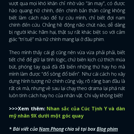
vượt qua mọi khó khăn chỉ nhờ vào "ăn may", có được
hào quang nữ chính, đến chính bản thân cũng không
biết làm cách nào để tự cứu mình, chỉ biết đợi nam
chính đến cứu. Chẳng hề động não chút nào, dễ dàng
bị người khác hãm hại, thật sự rất khác biệt so với cảm
giác “trí tuệ” mà nữ chính mang lại ở đầu phim.
Theo mình thấy cái gì cũng nên vừa vừa phải phải, biết
tiết chế để giữ lại tính logic, chứ biên kịch cứ thích múa
bút, phóng tay quá đà đã biến những thứ hay ho mà
mình làm được “đổ sông đổ biển”. Như cái cách họ xây
dựng hình tượng nữ chính cũng vậy, rõ ràng ban đầu là
rất ok mà, nhưng về sau lại chạy theo drama lại phá nát
luôn tính cách hay ho của nhân vật. Chi vậy không biết!
>>>Xem thêm:
Nhan sắc của Cúc Tịnh Y và dàn
mỹ nhân 9X dưới một góc quay
* Bài viết của
Nam Phong
chia sẻ tại box
Blog phim