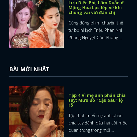
Lưu Diệc Phi, Lâm Duẫn ở
Mộng Hoa Lục lép vế khi
chung vai với đàn chị
Cùng đóng phim chuyển thể
từ bộ hí kịch Triệu Phán Nhi
Phong Nguyệt Cứu Phong ...
BÀI MỚI NHẤT
Tập 4 Vì mẹ anh phán chia
tay: Mưu đồ "Cậu Sáu" lộ
rõ
Tập 4 phim Vì mẹ anh phán
chia tay đánh dấu hai cột mốc
quan trọng trong mối ...