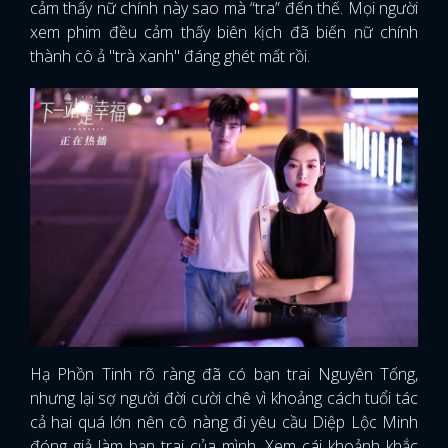
cảm thấy nữ chính này sao mà “tra” đến thế. Mọi người
xem phim đều cảm thấy biên kịch đã biến nữ chính
thành cô ả "trà xanh" đáng ghét mất rồi.
Hạ Phồn Tinh rõ ràng đã có bạn trai Nguyên Tống,
nhưng lại sợ người đời cười chê vì khoảng cách tuổi tác
cả hai quá lớn nên cô nàng đi yêu cầu Diệp Lộc Minh
đóng giả làm bạn trai của mình. Xem cái khoảnh khắc