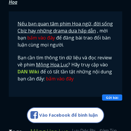
Hoa
Nếu bạn quan tâm phim Hoa ngữ, đời sống
Cbiz hay những drama dưa hấp dẫn
, mời
bạn
bấm vào đây
để đăng bài trao đổi bàn
luận cùng mọi người.
Bạn cần tìm thông tin dữ liệu và đọc review
về phim
Mộng Hoa Lục
? Hãy truy cập vào
DAN Wiki
để có tất tần tật những nội dung
bạn cần đấy:
bấm vào đây
Gửi bài
Vào Facebook để bình luận
Lưu Diệc Phi
Đàm Tùng Vận