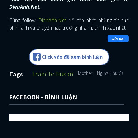
DienAnh.Net.
Cùng follow
DienAnh.Net
để cập nhật những tin tức
phim ảnh và chuyện hậu trường nhanh, chính xác nhất!
Gửi bài
Click vào để xem bình luận
Train To Busan
Mother
Người Hầu Gái
Para
Tags
FACEBOOK - BÌNH LUẬN
x
ĐĂNG NHẬP