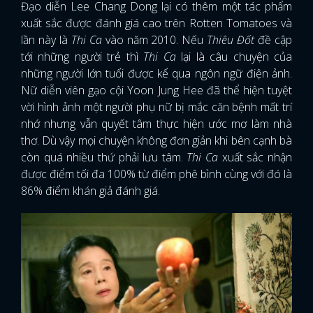
Đạo diễn Lee Chang Dong lại có thêm một tác phẩm
xuất sắc được đánh giá cao trên Rotten Tomatoes và
lần này là
Thi Ca
vào năm 2010. Nếu
Thiêu Đốt
đề cập
tới những người trẻ thì
Thi Ca
lại là câu chuyện của
những người lớn tuổi được kể qua ngôn ngữ điện ảnh.
Nữ diễn viên gạo cội Yoon Jung Hee đã thể hiện tuyệt
vời hình ảnh một người phụ nữ bị mắc căn bệnh mất trí
nhớ nhưng vẫn quyết tâm thực hiện ước mơ làm nhà
thơ. Dù vậy mọi chuyện không đơn giản khi bên cạnh bà
còn quá nhiều thứ phải lưu tâm.
Thi Ca
xuất sắc nhận
được điểm tối đa 100% từ điểm phê bình cùng với đó là
86% điểm khán giả đánh giá.