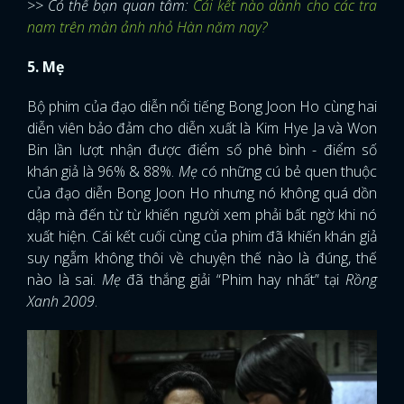
>> Có thể bạn quan tâm:
Cái kết nào dành cho các tra
nam trên màn ảnh nhỏ Hàn năm nay?
5. Mẹ
Bộ phim của đạo diễn nổi tiếng Bong Joon Ho cùng hai
diễn viên bảo đảm cho diễn xuất là Kim Hye Ja và Won
Bin lần lượt nhận được điểm số phê bình - điểm số
khán giả là 96% & 88%.
Mẹ
có những cú bẻ quen thuộc
của đạo diễn Bong Joon Ho nhưng nó không quá dồn
dập mà đến từ từ khiến người xem phải bất ngờ khi nó
xuất hiện. Cái kết cuối cùng của phim đã khiến khán giả
suy ngẫm không thôi về chuyện thế nào là đúng, thế
nào là sai.
Mẹ
đã thắng giải “Phim hay nhất” tại
Rồng
Xanh 2009
.