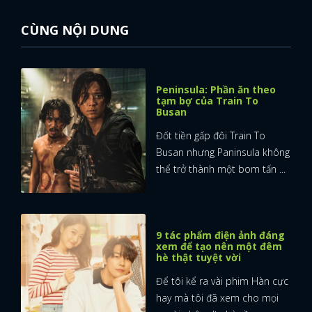
FACEBOOK
GOOGLE
CÙNG NỘI DUNG
Peninsula: Phần ăn theo
tạm bợ của Train To
Busan
Đốt tiền gấp đôi Train To
Busan nhưng Paninsula không
thể trở thành một bom tấn ...
9 tác phẩm điện ảnh đáng
xem để tạo nên một đêm
hè thật tuyệt vời
Để tôi kể ra vài phim Hàn cực
hay mà tôi đã xem cho mọi