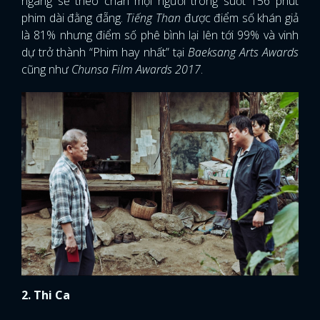
ngàng sẽ theo chân mọi người trong suốt 156 phút
phim dài đằng đẵng.
Tiếng Than
được điểm số khán giả
là 81% nhưng điểm số phê bình lại lên tới 99% và vinh
dự trở thành “Phim hay nhất” tại
Baeksang Arts Awards
cũng như
Chunsa Film Awards 2017
.
2. Thi Ca