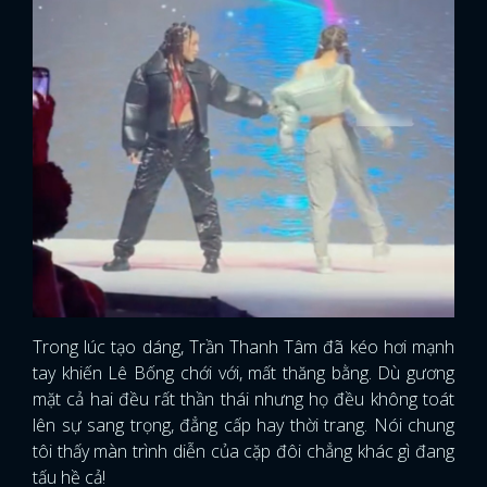
Trong lúc tạo dáng, Trần Thanh Tâm đã kéo hơi mạnh
tay khiến Lê Bống chới với, mất thăng bằng. Dù gương
mặt cả hai đều rất thần thái nhưng họ đều không toát
lên sự sang trọng, đẳng cấp hay thời trang. Nói chung
tôi thấy màn trình diễn của cặp đôi chẳng khác gì đang
tấu hề cả!