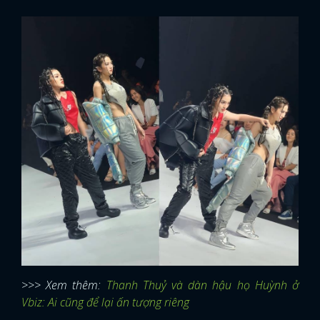
>>> Xem thêm:
Thanh Thuỷ và dàn hậu họ Huỳnh ở
Vbiz: Ai cũng để lại ấn tượng riêng