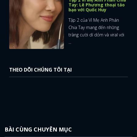
Tay: Lê Phương thoại táo
bạo với Quốc Huy
Tập 2 của Vì Mẹ Anh Phán
Chia Tay mang đến những
tràng cười dí dỏm và viral với
...
THEO DÕI CHÚNG TÔI TẠI
BÀI CÙNG CHUYÊN MỤC