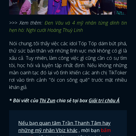
>>> Xem thêm:
Đen Vâu và 4 mỹ nhân từng dính tin
hẹn hò: Nghi cưới Hoàng Thuỳ Linh
Nói chung, tôi thấy việc các idol Tóp Tóp dám bứt phá,
thử sức bản thân với những lĩnh vực mới không có gì là
xấu cả. Tuy nhiên, làm công việc gì cũng cần có sự tìm
tòi, học hỏi và luyện tập nhất định. Nếu không những
màn oanh tạc đó lại vô tình khiến các anh chị TikToker
rơi vào tình cảnh "ôi con sông quê" trước mặt nhiều
khán giả.
* Bài viết của
Thi Zun
chia sẻ tại box
Giải trí châu Á
Nếu bạn quan tâm Trần Thanh Tâm hay
những mỹ nhân Vbiz khác
, mời bạn
bấm