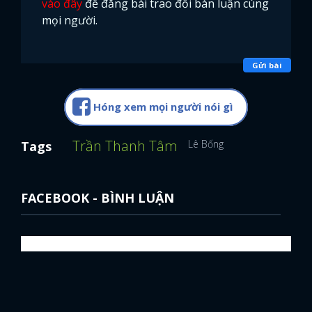
vào đây
để đăng bài trao đổi bàn luận cùng
mọi người.
Gửi bài
Hóng xem mọi người nói gì
Trần Thanh Tâm
Lê Bống
Tags
FACEBOOK - BÌNH LUẬN