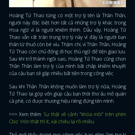
Hoàng Tử Thao từng có một trợ lý tên là Thần Thần,
người này đặc biệt hơn tất cả những trợ lý khác trong
Hoa ngữ vì là người khiếm thính. Dẫu vậy, Hoàng Tử
Thao vẫn rất trân trọng trợ lý này vì đây là người bạn
thân từ thuở còn bé xíu. Thậm chí, vì Thần Thần, Hoàng
Tử Thao còn chủ động đi học thủ ngữ để tiện giao lưu.
Sau khi trở thành ngôi sao, Hoàng Tử Thao cũng chọn
Thần Thần làm trợ lý của mình bất chấp khiếm khuyết
của cậu bạn sẽ gặp nhiều bất tiện trong công việc.
Sau khi Thần Thần không muốn làm trợ lý nữa, Hoàng
Tử Thao lại góp vốn giúp cậu bạn thời thơ ấu mở quán
cà phê, có được thương hiệu riêng đứng tên mình.
>>> Xem thêm:
Sự thật về cảnh "khóa môi" trên phim
Cbiz: Hôn thật thì ít, xài chiêu lại rõ nhiều
Thế mới thấy, trong mọi công việc bao gồm làm trợ lý