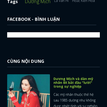
Dương Mịch
La Vân Hi
Hoắc Kiến Hoa
Hoàn
Tags
FACEBOOK - BÌNH LUẬN
CÙNG NỘI DUNG
Dương Mịch và dàn mỹ
nhân 8X bắt đầu "lười"
trong sự nghiệp
Các mỹ nhân thuộc thế hệ
sau 1985 dường như không
được nhiệt tình với sự nghiệp