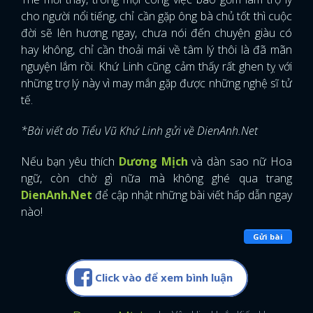
cho người nổi tiếng, chỉ cần gặp ông bà chủ tốt thì cuộc
đời sẽ lên hương ngay, chưa nói đến chuyện giàu có
hay không, chỉ cần thoải mái về tâm lý thôi là đã mãn
nguyện lắm rồi. Khứ Linh cũng cảm thấy rất ghen tỵ với
những trợ lý này vì may mắn gặp được những nghệ sĩ tử
tế.
*Bài viết do Tiểu Vũ Khứ Linh gửi về DienAnh.Net
Nếu bạn yêu thích
Dương Mịch
và dàn sao nữ Hoa
ngữ, còn chờ gì nữa mà không ghé qua trang
DienAnh.Net
để cập nhật những bài viết hấp dẫn ngay
nào!
Gửi bài
Click vào để xem bình luận