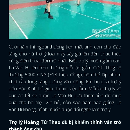
Cuối năm thì ngoài thưởng tiền mặt anh còn chu đáo
tặng cho nữ trợ lý loại máy sấy giá lên đến chục triệu
cùng điện thoại đời mới nhất. Biết trợ lý muốn giảm cân,
La Vân Hi liền treo thưởng mỗi lần giảm được 10kg sẽ
thưởng 5000 CNY (~18 triệu đồng), tiện thể lập nhóm
chơi cầu lông tăng cường vận động. Em họ của trợ lý
đến Bắc Kinh thì giúp đỡ tìm việc làm. Mỗi lần trợ lý về
quê ăn tết sẽ được La Vân Hi đưa thêm tiền để mua
quà cho bố mẹ... Xin hỏi, còn sao nam nào giống La
Vân Hi không, mình muốn được đổi nghề làm trợ lý!
Trợ lý Hoàng Tử Thao dù bị khiếm thính vẫn trở
thành ông chủ