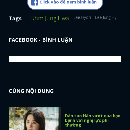
Click vào để xem bình luận
Uhm Jung Hwa
Lee Hyori
Lee Jung Hyun
Tags
FACEBOOK - BÌNH LUẬN
CÙNG NỘI DUNG
Dàn sao Hàn vượt qua bạo
bệnh với nghị lực phi
thường