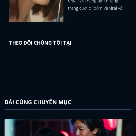
Chia Tay mang đến những
tràng cười dí dỏm và viral với
...
THEO DÕI CHÚNG TÔI TẠI
BÀI CÙNG CHUYÊN MỤC