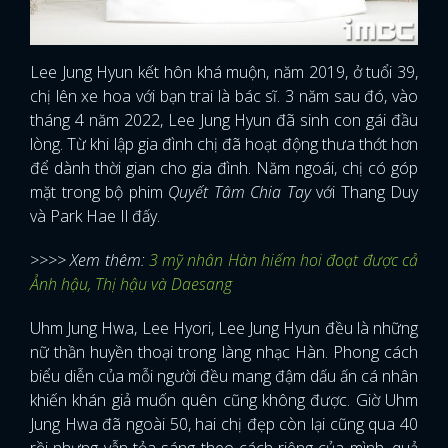
Lee Jung Hyun kết hôn khá muộn, năm 2019, ở tuổi 39,
chị lên xe hoa với bạn trai là bác sĩ. 3 năm sau đó, vào
tháng 4 năm 2022, Lee Jung Hyun đã sinh con gái đầu
lòng. Từ khi lập gia đình chị đã hoạt động thưa thớt hơn
để dành thời gian cho gia đình. Năm ngoái, chị có góp
mặt trong bộ phim
Quyết Tâm Chia Tay
với Thang Duy
và Park Hae Il đấy.
>>>> Xem thêm:
3 mỹ nhân Hàn hiếm hoi đoạt được cả
Ảnh hậu, Thị hậu và Daesang
Uhm Jung Hwa, Lee Hyori, Lee Jung Hyun đều là những
nữ thần huyền thoại trong làng nhạc Hàn. Phong cách
biểu diễn của mỗi người đều mang đậm dấu ấn cá nhân
khiến khán giả muốn quên cũng không được. Giờ Uhm
Jung Hwa đã ngoài 50, hai chị đẹp còn lại cũng qua 40