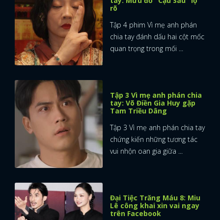
tay: Mưu đồ "Cậu Sáu" lộ
rõ
Tập 4 phim Vì mẹ anh phán
chia tay đánh dấu hai cột mốc
quan trọng trong mối ...
Tập 3 Vì mẹ anh phán chia
tay: Võ Điền Gia Huy gặp
Tam Triều Dâng
Tập 3 Vì mẹ anh phán chia tay
chứng kiến những tương tác
vui nhộn oan gia giữa ...
Đại Tiệc Trăng Máu 8: Miu
Lê công khai xin vai ngay
trên Facebook