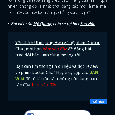
rồi nhưng vẫn tỏa sáng theo cách riêng của mình, quả
nhiên phong độ là nhất thời, đẳng cấp mới là mãi mãi.
Tôi thấy câu này luôn đúng, chẳng sai bao giờ.
* Bài viết của
Mỳ Quảng
chia sẻ tại box
Sao Hàn
Yêu thích Uhm Jung Hwa và bộ phim Doctor
Cha
, mời bạn
bấm vào đây
để đăng bài
trao đổi bàn luận cùng mọi người.
Bạn cần tìm thông tin dữ liệu và đọc review
về phim
Doctor Cha
? Hãy truy cập vào
DAN
Wiki
để có tất tần tật những nội dung bạn
cần đấy:
bấm vào đây
Gửi bài