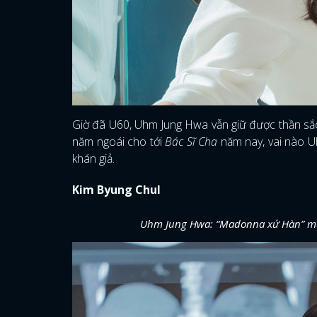
Giờ đã U60, Uhm Jung Hwa vẫn giữ được thần sắc 
năm ngoái cho tới
Bác Sĩ Cha
năm nay, vai nào Uh
khán giả.
Kim Byung Chul
Uhm Jung Hwa: “Madonna xứ Hàn” mất 