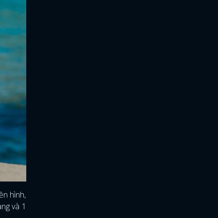
ền hình,
ang và 1