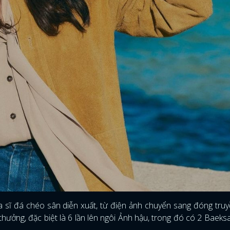
FACEBOOK
GOOGLE
sĩ đá chéo sân diễn xuất, từ điện ảnh chuyển sang đóng truy
 thưởng, đặc biệt là 6 lần lên ngôi Ảnh hậu, trong đó có 2 Baeks