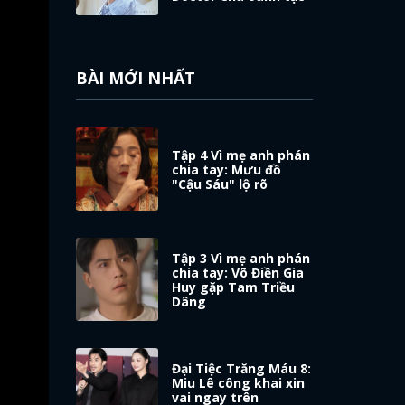
BÀI MỚI NHẤT
Tập 4 Vì mẹ anh phán
chia tay: Mưu đồ
"Cậu Sáu" lộ rõ
Tập 3 Vì mẹ anh phán
chia tay: Võ Điền Gia
Huy gặp Tam Triều
Dâng
Đại Tiệc Trăng Máu 8:
Miu Lê công khai xin
vai ngay trên