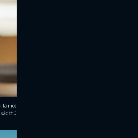
ị là một
 sắc thú