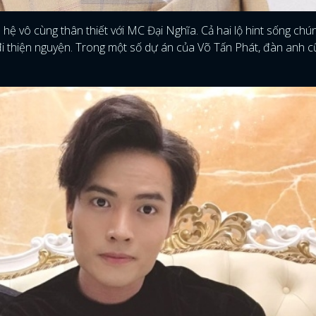
hệ vô cùng thân thiết với MC Đại Nghĩa. Cả hai lộ hint sống chú
 thiện nguyện. Trong một số dự án của Võ Tấn Phát, đàn anh 
ĐĂNG NHẬP