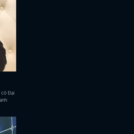
 có Đại
 anh