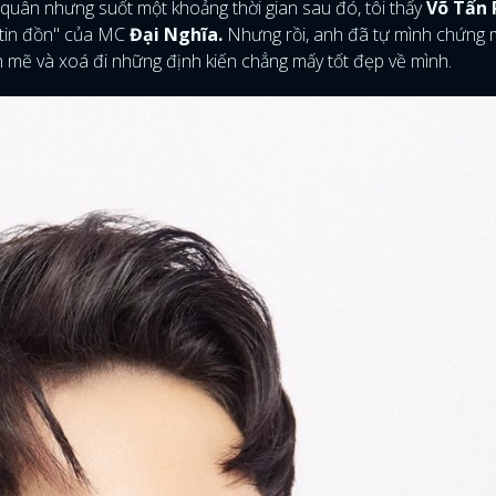
 quân nhưng suốt một khoảng thời gian sau đó, tôi thấy
Võ Tấn 
 tin đồn" của MC
Đại Nghĩa.
Nhưng rồi, anh đã tự mình chứng 
 mẽ và xoá đi những định kiến chẳng mấy tốt đẹp về mình.