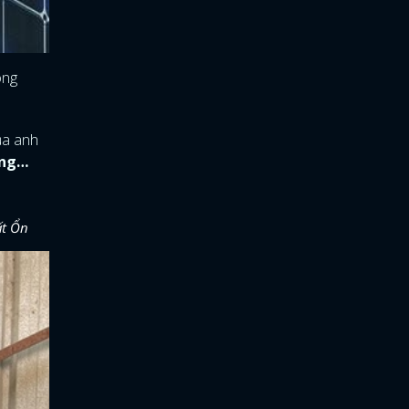
ong
ủa anh
ằng…
ất Ổn