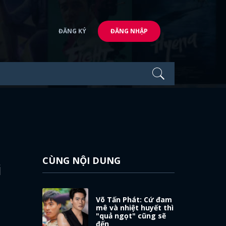
ĐĂNG KÝ
ĐĂNG NHẬP
CÙNG NỘI DUNG
i
Võ Tấn Phát: Cứ đam
mê và nhiệt huyết thì
"quả ngọt" cũng sẽ
đến