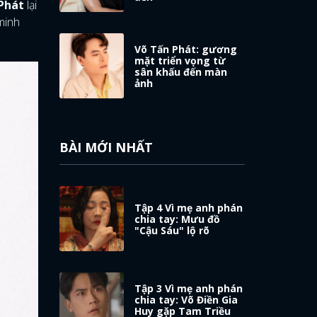
Phát
lại
minh
Võ Tấn Phát: gương
mặt triển vọng từ
sân khấu đến màn
ảnh
BÀI MỚI NHẤT
Tập 4 Vì mẹ anh phán
chia tay: Mưu đồ
"Cậu Sáu" lộ rõ
Tập 3 Vì mẹ anh phán
chia tay: Võ Điền Gia
Huy gặp Tam Triều