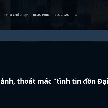
PHIM CHIẾU RẠP
BLOG PHIM
BLOG SAO
 ảnh, thoát mác "tình tin đồn Đạ