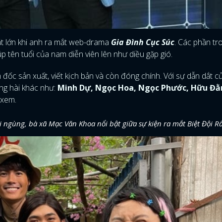
t lớn khi anh ra mắt web-drama
Gia Đình Cục Súc
. Các phần tr
úp tên tuổi của nam diễn viên lên như diều gặp gió.
 đốc sản xuất, viết kịch bản và còn đóng chính. Với sự dẫn dắt c
g hài khác như:
Minh Dự, Ngọc Hoa, Ngọc Phước, Hữu Đ
 xem.
 ngùng, bà xã Mạc Văn Khoa nổi bật giữa sự kiện ra mắt Biệt Đội R