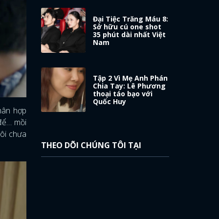
Đại Tiệc Trăng Máu 8:
Sở hữu cú one shot
35 phút dài nhất Việt
Nam
Tập 2 Vì Mẹ Anh Phán
Chia Tay: Lê Phương
thoại táo bạo với
Quốc Huy
nhân hợp
 để… mồi
hôi chưa
THEO DÕI CHÚNG TÔI TẠI