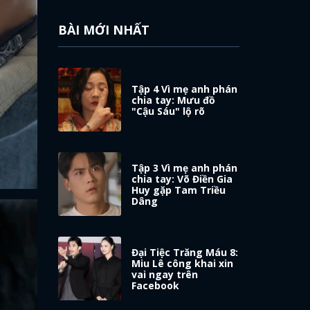
BÀI MỚI NHẤT
Tập 4 Vì mẹ anh phán
chia tay: Mưu đồ
"Cậu Sáu" lộ rõ
Tập 3 Vì mẹ anh phán
chia tay: Võ Điền Gia
Huy gặp Tam Triều
Dâng
Đại Tiệc Trăng Máu 8:
Miu Lê công khai xin
vai ngay trên
Facebook