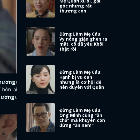
Mẹ Quân xù xì, gai
góc nhưng rất
thương con
Đừng Làm Mẹ Cáu:
Vy nóng giận ghen ra
mặt, cô đã yêu Khôi
thật rồi
Đừng Làm Mẹ Cáu:
Hạnh bị vu oan
hương
)
nhưng là cơ hội để
nên duyên với Quân
i hôn lại
Lương
).
Đừng Làm Mẹ Cáu:
Ông Minh cũng "ăn
chả" mà khuyên con
đừng "ăn nem"