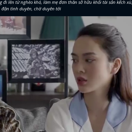
i lên từ nghèo khó, làm mẹ đơn thân sở hữu khối tài sản kếch x
n đận tình duyên, chờ duyên tới