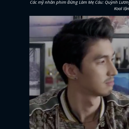
Các mỹ nhân phim Đừng Làm Mẹ Cáu: Quỳnh Lương đ
Kool lậ