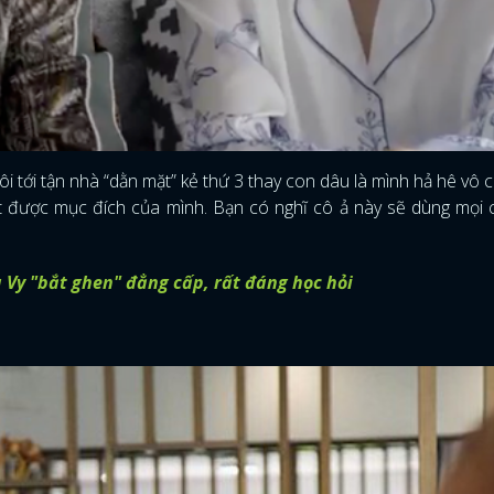
ôi tới tận nhà “dằn mặt” kẻ thứ 3 thay con dâu là mình hả hê vô c
ạt được mục đích của mình. Bạn có nghĩ cô ả này sẽ dùng mọi
Vy "bắt ghen" đẳng cấp, rất đáng học hỏi