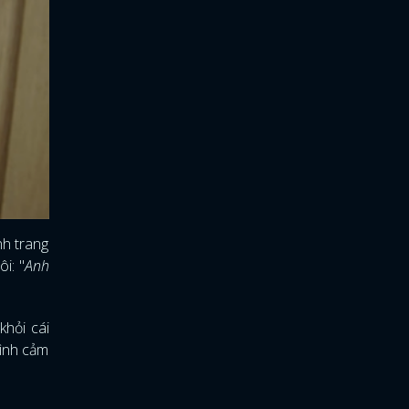
nh trang
i: "
Anh
khỏi cái
tình cảm