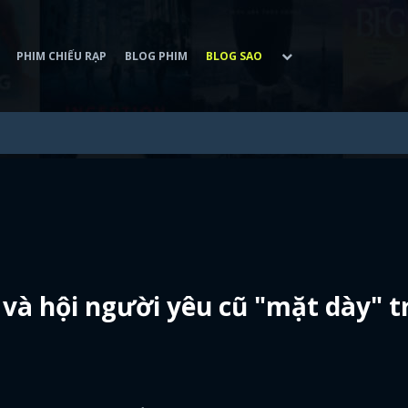
PHIM CHIẾU RẠP
BLOG PHIM
BLOG SAO
à hội người yêu cũ "mặt dày" t