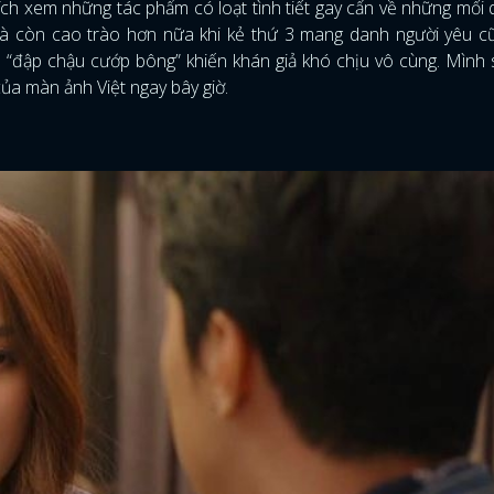
hích xem những tác phẩm có loạt tình tiết gay cấn về những mối
 Và còn cao trào hơn nữa khi kẻ thứ 3 mang danh người yêu cũ
“đập chậu cướp bông” khiến khán giả khó chịu vô cùng. Mình
của màn ảnh Việt ngay bây giờ.