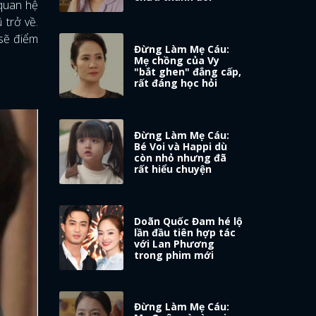
 quan hệ
 trở về.
 sẽ điểm
Đừng Làm Mẹ Cáu:
Mẹ chồng của Vy
"bắt ghen" đẳng cấp,
rất đáng học hỏi
Đừng Làm Mẹ Cáu:
Bé Voi và Happi dù
còn nhỏ nhưng đã
rất hiểu chuyện
Doãn Quốc Đam hé lộ
lần đầu tiên hợp tác
với Lan Phương
trong phim mới
Đừng Làm Mẹ Cáu: