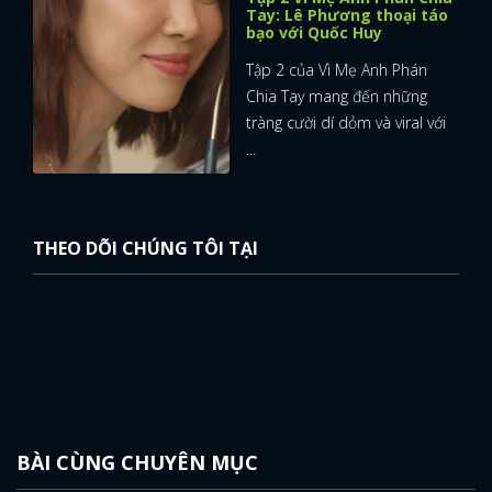
Tay: Lê Phương thoại táo
bạo với Quốc Huy
Tập 2 của Vì Mẹ Anh Phán
Chia Tay mang đến những
tràng cười dí dỏm và viral với
...
THEO DÕI CHÚNG TÔI TẠI
BÀI CÙNG CHUYÊN MỤC