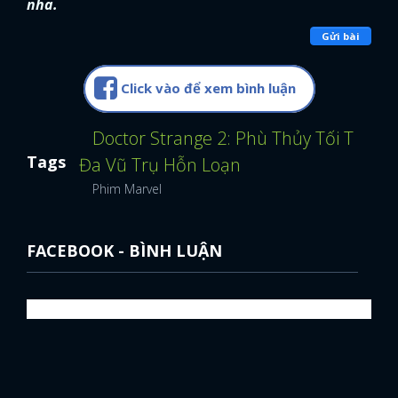
nha.
Gửi bài
Click vào để xem bình luận
Doctor Strange 2: Phù Thủy Tối Thượn
Tags
Đa Vũ Trụ Hỗn Loạn
Phim Marvel
FACEBOOK - BÌNH LUẬN