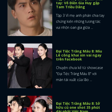
tay: Võ Điền Gia Huy gặp
Tam Triều Dâng
Tập 3 Vì mẹ anh phán chia tay
chứng kiến những tương tác
vui nhộn oan gia giữa ...
Đại Tiệc Trăng Máu 8: Miu
Lê công khai xin vai ngay
trên Facebook
Chuyện chưa kể từ showcase
"Đại Tiệc Trăng Máu 8" với
màn tái xuất của lão ...
Đại Tiệc Trăng Máu 8: Sở
hữu cú one shot 35 phút
dài nhất Việt Nam