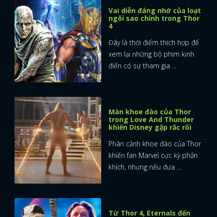
Vai diễn đáng nhớ của loạt
ngôi sao chính trong Thor
FACEBOOK
GOOGLE
4
Đây là thời điểm thích hợp để
xem lại những bộ phim kinh
điển có sự tham gia ...
Màn khoe đào của Thor
trong Love And Thunder
khiến Disney gặp rắc rối
Phân cảnh khoe đào của Thor
khiến fan Marvel cực kỳ phấn
khích, nhưng nếu đưa ...
Từ Thor 4, Eternals đến