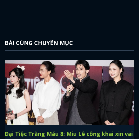
BÀI CÙNG CHUYÊN MỤC
Đại Tiệc Trăng Máu 8: Miu Lê công khai xin vai