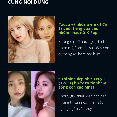
CÙNG NỘI DUNG
Tzuyu và những em út đa
tài, nổi tiếng của các
nhóm nhạc nữ K-Pop
Không chỉ sở hữu ngoại hình
hoàn mỹ, 9 em út sau đây còn
được người hâm mộ biết ...
5 thí sinh đẹp như Tzuyu
(TWICE) bước ra từ show
sống còn của Mnet
Cherry giới thiệu đến các bạn
những thí sinh có nhan sắc
ngang ngửa với Tzuyu ...