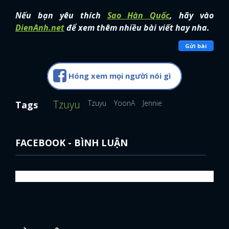
Nếu bạn yêu thích
Sao Hàn Quốc
, hãy vào
DienAnh.net
để xem thêm nhiều bài viết hay nha.
Gửi bài
Hóng xem mọi người nói gì
Tzuyu
Tzuyu
YoonA
Jennie
Tags
FACEBOOK - BÌNH LUẬN