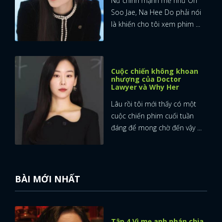
Nữ chính mạnh mẽ như Oh
Soo Jae, Na Hee Do phải nói
là khiến cho tôi xem phim ...
Cuộc chiến không khoan
nhượng của Doctor
Lawyer và Why Her
Lâu rồi tôi mới thấy có một
cuộc chiến phim cuối tuần
đáng để mong chờ đến vậy ...
BÀI MỚI NHẤT
Tập 4 Vì mẹ anh phán chia