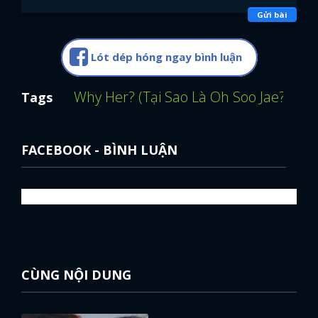
Gửi bài
Lót dép hóng ngay bình luận
Why Her? (Tại Sao Là Oh Soo Jae?)
Mem
Tags
FACEBOOK - BÌNH LUẬN
CÙNG NỘI DUNG