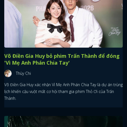
Võ Điền Gia Huy bỏ phim Trấn Thành để đóng
'Vì Mẹ Anh Phán Chia Tay'
Thùy Chi
Võ Điền Gia Huy xác nhận Vì Mẹ Anh Phán Chia Tay là dự án trùng
lịch khiến cậu vuột mất cơ hội tham gia phim Thỏ Ơi của Trấn
Thành.