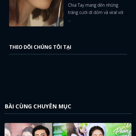
Chia Tay mang đến những
tràng cười dí dỏm và viral với
...
THEO DÕI CHÚNG TÔI TẠI
BÀI CÙNG CHUYÊN MỤC