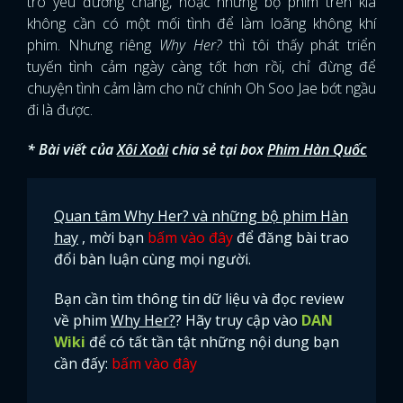
trò yêu đương chăng, hoặc những bộ phim trên kia
không cần có một mối tình để làm loãng không khí
phim. Nhưng riêng
Why Her?
thì tôi thấy phát triển
tuyến tình cảm ngày càng tốt hơn rồi, chỉ đừng để
chuyện tình cảm làm cho nữ chính Oh Soo Jae bớt ngầu
đi là được.
* Bài viết của
Xôi Xoài
chia sẻ tại box
Phim Hàn Quốc
Quan tâm Why Her? và những bộ phim Hàn
hay
, mời bạn
bấm vào đây
để đăng bài trao
đổi bàn luận cùng mọi người.
Bạn cần tìm thông tin dữ liệu và đọc review
về phim
Why Her?
? Hãy truy cập vào
DAN
Wiki
để có tất tần tật những nội dung bạn
cần đấy:
bấm vào đây