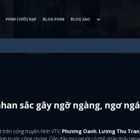
PHIM CHIẾU RẠP
BLOG PHIM
BLOG SAO
nhan sắc gây ngỡ ngàng, ngơ ngá
 trên sóng truyền hình VTV,
Phương Oanh
,
Lương Thu Tran
ình trước công chúng. Gần đây mọi người có thể nhận thấy ngoạ