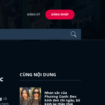
ĐĂNG KÝ
ĐĂNG NHẬP
CÙNG NỘI DUNG
c
Nhan sắc của
Phương Oanh: Đeo
g
và
kính đen thì ngầu, bỏ
i hình
kính lại thần thái