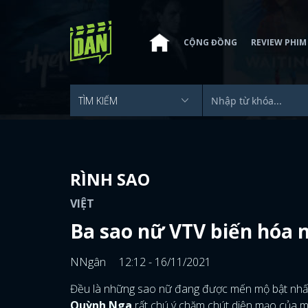
CỘNG ĐỒNG
REVIEW PHIM
RÌNH SAO
VIỆT
Ba sao nữ VTV biến hóa 
NNgân
12:12 - 16/11/2021
Đều là những sao nữ đang được mến mộ bật nhất
Quỳnh Nga
rất chú ý chăm chút diện mạo của m