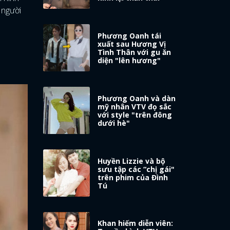
 người
Phương Oanh tái
xuất sau Hương Vị
Tình Thân với gu ăn
diện "lên hương"
Phương Oanh và dàn
mỹ nhân VTV đọ sắc
với style "trên đông
dưới hè"
Huyền Lizzie và bộ
sưu tập các “chị gái"
trên phim của Đình
Tú
Khan hiếm diễn viên: