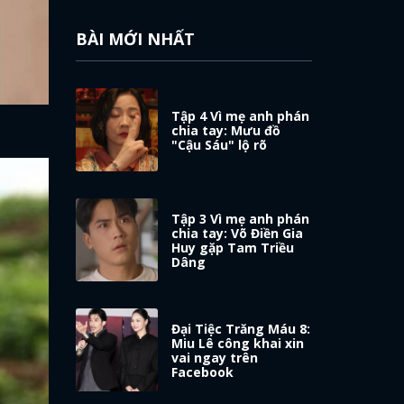
BÀI MỚI NHẤT
Tập 4 Vì mẹ anh phán
chia tay: Mưu đồ
"Cậu Sáu" lộ rõ
Tập 3 Vì mẹ anh phán
chia tay: Võ Điền Gia
Huy gặp Tam Triều
Dâng
Đại Tiệc Trăng Máu 8:
Miu Lê công khai xin
vai ngay trên
Facebook