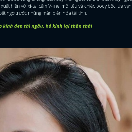
xuất hiện với xì-tai cằm V-line, môi tều và chiếc body bốc lửa vạn
 bất ngờ trước những màn biến hóa tài tình.
kính đen thì ngầu, bỏ kính lại thần thái