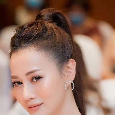
FACEBOOK
GOOGLE