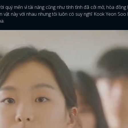
gười quý mến vì tài năng cũng như tính tình đã cởi mở, hòa đồng
FACEBOOK
GOOGLE
 vật này với nhau nhưng tôi luôn có suy nghĩ Kook Yeon Soo 
ha.