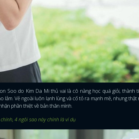
on Soo do Kim Da Mi thủ vai là cô nàng học quá giỏi, thành t
 lắm. Vẻ ngoài luôn lạnh lùng và cố tỏ ra mạnh mẽ, nhưng thật
nhận phần thiệt về bản thân mình.
hính, 4 ngôi sao này chính là ví dụ