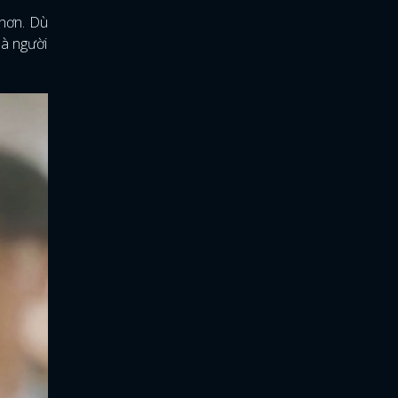
 hơn. Dù
là người