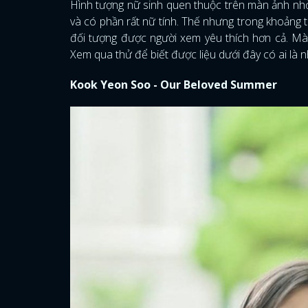
Hình tượng nữ sinh quen thuộc trên màn ảnh nhỏ 
và có phần rất nữ tính. Thế nhưng trong khoảng t
đối tượng được người xem yêu thích hơn cả. Mà t
Xem qua thử để biết được liệu dưới đây có ai là 
Kook Yeon Soo - Our Beloved Summer