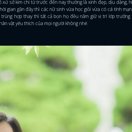
xứ sở kim chi từ trước đến nay thường là xinh đẹp, dịu dàng, h
hời gian gần đây thì các nữ sinh vừa học giỏi vừa có cá tính mạn
rùng hợp thay thì tất cả bọn họ đều nắm giữ vị trí lớp trưởng
nhân vật yêu thích của mọi người không nhé.