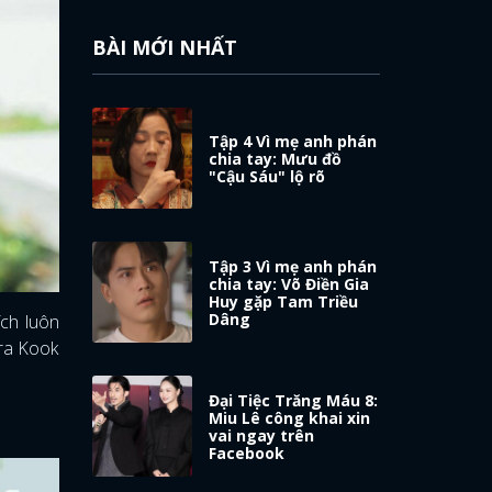
BÀI MỚI NHẤT
Tập 4 Vì mẹ anh phán
chia tay: Mưu đồ
"Cậu Sáu" lộ rõ
Tập 3 Vì mẹ anh phán
chia tay: Võ Điền Gia
Huy gặp Tam Triều
Dâng
ích luôn
 ra Kook
Đại Tiệc Trăng Máu 8:
Miu Lê công khai xin
vai ngay trên
Facebook