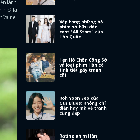
iền lành
h mới là
 nữa nè.
Xếp hạng những bộ
phim sở hữu dàn
cast "All Stars" của
Hàn Quốc
Hẹn Hò Chốn Công Sở
và loạt phim Hàn có
tình tiết gây tranh
cãi
Roh Yoon Seo của
Our Blues: Không chỉ
diễn hay mà vẽ tranh
cũng đẹp
Rating phim Hàn