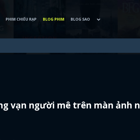
PHIM CHIẾU RẠP
BLOG PHIM
BLOG SAO
ng vạn người mê trên màn ảnh 