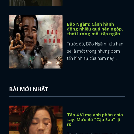
FACEBOOK
GOOGLE
Bão Ngầm: Cảnh hành
động nhiều quá nên ngộp,
thời lượng mỗi tập ngắn
Trước đó, Bão Ngầm hứa hẹn
sẽ là một trong những bom
tấn hình sự của năm nay, ...
BÀI MỚI NHẤT
Tập 4 Vì mẹ anh phán chia
tay: Mưu đồ "Cậu Sáu" lộ
rõ