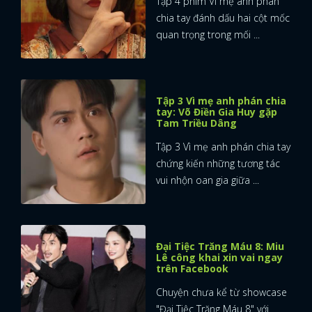
Tập 4 phim Vì mẹ anh phán
chia tay đánh dấu hai cột mốc
quan trọng trong mối ...
Tập 3 Vì mẹ anh phán chia
tay: Võ Điền Gia Huy gặp
Tam Triều Dâng
Tập 3 Vì mẹ anh phán chia tay
chứng kiến những tương tác
vui nhộn oan gia giữa ...
Đại Tiệc Trăng Máu 8: Miu
Lê công khai xin vai ngay
trên Facebook
Chuyện chưa kể từ showcase
"Đại Tiệc Trăng Máu 8" với