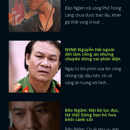
Bão Ngầm nối sóng Phố Trong
Làng chưa được bao lâu, khán
giả thất vọng vì loạt ...
NSND Nguyễn Hải ngoài
đời làm công an nhưng
chuyên đóng vai phản diện
Ngay từ khi phim vừa lên sóng
những tập đầu tiên, tôi vô
cùng ấn tượng với hình ...
Bão Ngầm: Nội bộ lục đục,
Hà Việt Dũng hẹn hò hoa
khôi cảnh sát
Bão Ngầm: Có vẻ như vụ anh