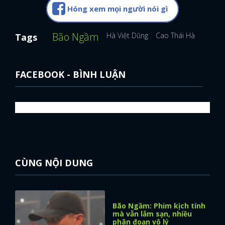
Hóng xem mọi người nói gì
Bão Ngầm
Hà Việt Dũng
Cao Thái Hà
Tags
FACEBOOK - BÌNH LUẬN
CÙNG NỘI DUNG
Bão Ngầm: Phim kịch tính
mà vẫn lắm sạn, nhiều
phân đoạn vô lý