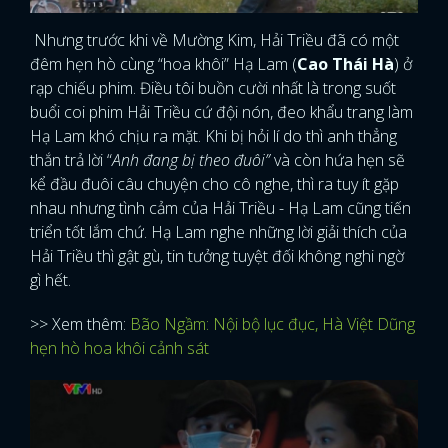
Nhưng trước khi về Mường Kim, Hải Triều đã có một
đêm hẹn hò cùng “hoa khôi” Hạ Lam (
Cao Thái Hà
) ở
rạp chiếu phim. Điều tôi buồn cười nhất là trong suốt
buổi coi phim Hải Triều cứ đội nón, đeo khẩu trang làm
Hạ Lam khó chịu ra mặt. Khi bị hỏi lí do thì anh thẳng
thắn trả lời “
Anh đang bị theo đuôi”
và còn hứa hẹn sẽ
kể đầu đuôi câu chuyện cho cô nghe, thì ra tuy ít gặp
nhau nhưng tình cảm của Hải Triều - Hạ Lam cũng tiến
triển tốt lắm chứ. Hạ Lam nghe những lời giải thích của
Hải Triều thì gật gù, tin tưởng tuyệt đối không nghi ngờ
gì hết.
>> Xem thêm:
Bão Ngầm: Nội bộ lục đục, Hà Việt Dũng
hẹn hò hoa khôi cảnh sát