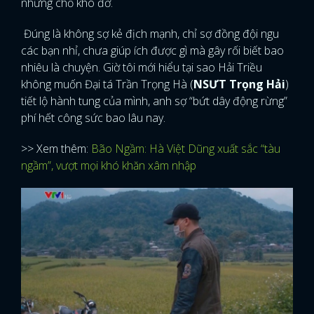
những chỗ khó đỡ.
Đúng là không sợ kẻ địch mạnh, chỉ sợ đồng đội ngu
các bạn nhỉ, chưa giúp ích được gì mà gây rối biết bao
nhiêu là chuyện. Giờ tôi mới hiểu tại sao Hải Triều
không muốn Đại tá Trần Trọng Hà (
NSƯT Trọng Hải
)
tiết lộ hành tung của mình, anh sợ “bứt dây động rừng”
phí hết công sức bao lâu nay.
>> Xem thêm:
Bão Ngầm: Hà Việt Dũng xuất sắc “tàu
ngầm”, vượt mọi khó khăn xâm nhập