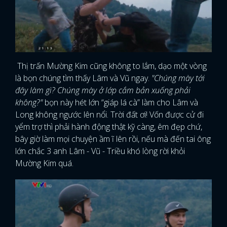
Thị trấn Mường Kim cũng không to lắm, dạo một vòng
là bọn chúng tìm thấy Lâm và Vũ ngay.
"Chúng mày tới
đây làm gì? Chúng mày ở lớp cắm bản xuống phải
không?"
bọn này hét lớn “giáp lá cà” làm cho Lâm và
Long không ngước lên nổi. Trời đất ơi! Vốn được cử đi
yểm trợ thì phải hành động thật kỹ càng, êm đẹp chứ,
bây giờ làm mọi chuyện ầm ĩ lên rồi, nếu mà đến tai ông
lớn chắc 3 anh Lâm - Vũ - Triều khó lòng rời khỏi
Mường Kim quá.