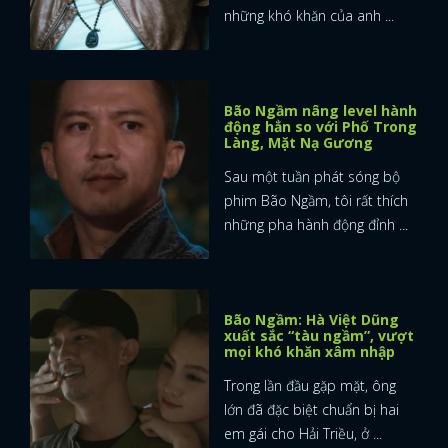
những khó khăn của anh ...
Bão Ngầm nâng level hành
động hẳn so với Phố Trong
Làng, Mặt Nạ Gương
Sau một tuần phát sóng bộ
phim Bão Ngầm, tôi rất thích
những pha hành động đỉnh ...
Bão Ngầm: Hà Việt Dũng
xuất sắc “tàu ngầm”, vượt
mọi khó khăn xâm nhập
Trong lần đầu gặp mặt, ông
x
lớn đã đặc biệt chuẩn bị hai
ĐĂNG NHẬP
em gái cho Hải Triều, ở ...