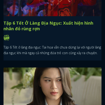
Tập 6 Tết Ở Làng Địa Ngục: Xuất hiện hình
nhân đỏ rùng rợn
Tập 6 Tết ở làng địa ngục: Tai họa vẫn chưa dừng lại với người làng
địa ngục khi mà ngay cả những đứa trẻ con cũng xảy ra chuyện.