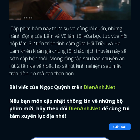
Tập phim hôm nay thực sự vô cùng lôi cuốn, những
hành động của Lâm và Vũ làm tôi vừa bực tức vừa hồi
hộp lắm. Sự tiến triển tình cảm giữa Hải Triều và Hạ
Lam khiến khán giả chúng tôi chắc nịch thuyền này sẽ
sớm cập bến thôi. Mong rằng tập sau ban chuyên án
rút 2 tên kia về hoặc họ sẽ rút kinh nghiệm sau mấy
trận đòn đó mà cẩn thận hơn.
Bài viết của Ngọc Quỳnh trên
DienAnh.Net
Nếu bạn mốn cập nhật thông tin về những bộ
phim mới, hãy theo dõi
DienAnh.Net
để cùng tui
tám xuyên lục địa nhé!
Gửi bài