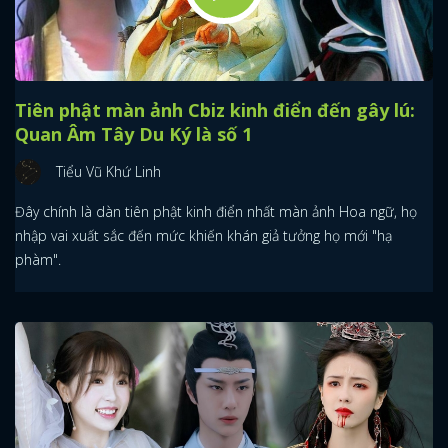
Tiên phật màn ảnh Cbiz kinh điển đến gây lú:
Quan Âm Tây Du Ký là số 1
Tiểu Vũ Khứ Linh
Đây chính là dàn tiên phật kinh điển nhất màn ảnh Hoa ngữ, họ
nhập vai xuất sắc đến mức khiến khán giả tưởng họ mới "hạ
phàm".