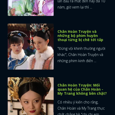
lần đầu ra mắt đến nay đã 10
năm, giờ xem lại thì ...
Chân Hoàn Truyện và
những bộ phim huyền
thoại từng bị chê tới tấp
"Đừng vội khinh thường người
khác", Chân Hoàn Truyện và
những phim kinh điển ...
Chân Hoàn Truyện: Mối
quan hệ của Chân Hoàn -
My Trang không bền chặt?
Có nhiều ý kiến cho rằng,
Chân Hoàn và My Trang thực
chất chẳng hề "chị chị em ...