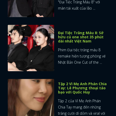
"Đại Tiệc Trăng Máu 8" với
màn tái xuất của lão ...
Đại Tiệc Trăng Máu 8: Sở
hữu cú one shot 35 phút
dài nhất Việt Nam
Phim Đại tiệc trăng máu 8
remake hiện tượng phòng vé
Nhật Bản One Cut of the ...
Tập 2 Vì Mẹ Anh Phán Chia
Tay: Lê Phương thoại táo
bạo với Quốc Huy
Tập 2 của Vì Mẹ Anh Phán
x
Chia Tay mang đến những
ĐĂNG NHẬP
tràng cười dí dỏm và viral với