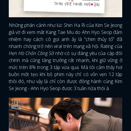
Những phân cảnh như lúc Shin Ha Ri của Kim Se Jeong
giả vờ đi xem mắt Kang Tae Mu do Ahn Hyo Seop đảm
nhiệm hay cách cô gọi anh ấy là “chim thủy tổ” đã
nhanh chóng trở nên viral trên mạng xã hội. Rating của
Hẹn Hò Chốn Công Sở
nhờ có sự đáng yêu của cặp đôi
chính mà cũng tăng trưởng rất nhanh, khi giữ vững ở
mức trên 8% trong 3 tập vừa qua. Mà tôi cảm thấy hơi
buồn một tẹo khi bộ phim này chỉ có vỏn vẹn 12 tập
thôi đó, như vậy là chỉ còn được đồng hành cùng Kim
Se Jeong - Ahn Hyo Seop được 3 tuần nữa thôi à.