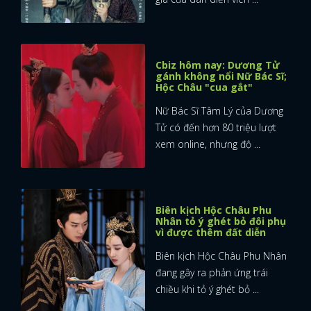
Cbiz hôm nay: Dương Tử
gánh không nổi Nữ Bác Sĩ;
Hộc Châu "cua gắt"
Nữ Bác Sĩ Tâm Lý của Dương
Tử có đến hơn 80 triệu lượt
xem online, nhưng độ ...
Biên kịch Hộc Châu Phu
Nhân tỏ ý ghét bỏ đôi phụ
vì được thêm đất diễn
Biên kịch Hộc Châu Phu Nhân
đang gây ra phản ứng trái
chiều khi tỏ ý ghét bỏ ...