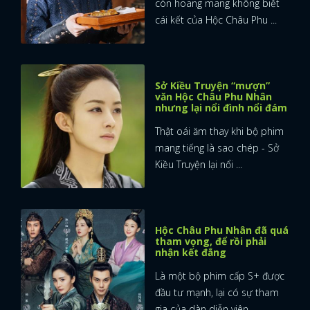
còn hoang mang không biết
cái kết của Hộc Châu Phu ...
Sở Kiều Truyện “mượn”
văn Hộc Châu Phu Nhân
nhưng lại nổi đình nổi đám
Thật oái ăm thay khi bộ phim
mang tiếng là sao chép - Sở
Kiều Truyện lại nổi ...
Hộc Châu Phu Nhân đã quá
tham vọng, để rồi phải
nhận kết đắng
Là một bộ phim cấp S+ được
đầu tư mạnh, lại có sự tham
gia của dàn diễn viên ...