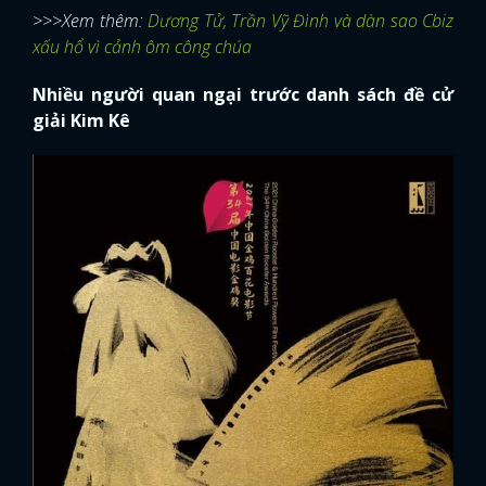
>>>Xem thêm:
Dương Tử, Trần Vỹ Đình và dàn sao Cbiz
xấu hổ vì cảnh ôm công chúa
Nhiều người quan ngại trước danh sách đề cử
giải Kim Kê
x
ĐĂNG NHẬP