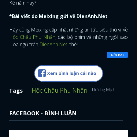
Kê năm nay?
*Bài viết do Meixing gửi về DienAnh.Net
Hãy cùng Meixing cập nhật những tin tức siêu thú vị về
Hộc Châu Phu Nhân
, các bộ phim và những ngôi sao
Hoa ngữ trên
DienAnh.Net
nhé!
Gửi bài
Xem bình luận cái nào
Hộc Châu Phu Nhân
Dương Mịch
Trần Vỹ 
Tags
FACEBOOK - BÌNH LUẬN