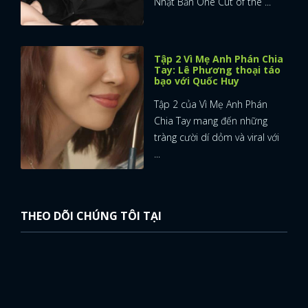
Nhật Bản One Cut of the ...
Tập 2 Vì Mẹ Anh Phán Chia
Tay: Lê Phương thoại táo
bạo với Quốc Huy
Tập 2 của Vì Mẹ Anh Phán
Chia Tay mang đến những
tràng cười dí dỏm và viral với
...
THEO DÕI CHÚNG TÔI TẠI