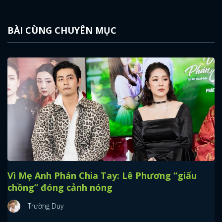
BÀI CÙNG CHUYÊN MỤC
Vì Mẹ Anh Phán Chia Tay: Lê Phương “giấu
chồng” đóng cảnh nóng
Trường Duy