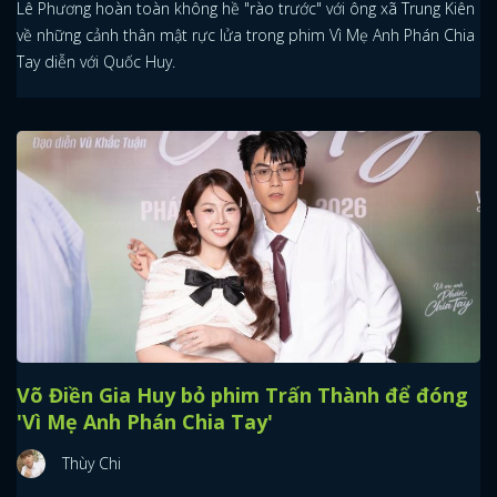
Lê Phương hoàn toàn không hề "rào trước" với ông xã Trung Kiên
về những cảnh thân mật rực lửa trong phim Vì Mẹ Anh Phán Chia
Tay diễn với Quốc Huy.
Võ Điền Gia Huy bỏ phim Trấn Thành để đóng
'Vì Mẹ Anh Phán Chia Tay'
Thùy Chi