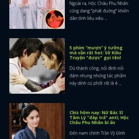
Ngoài ra, Hộc Châu Phu Nhân
cũng đang "phát đường" khiến
dân tình liêu xiêu ...
5 phim “mượn” ý tưởng
mà vẫn rất hot: Sở Kiều
Truyện "được" gọi tên!
Dù thành công, nổi đình nổi
đám nhưng những tác phẩm
này dính cú phốt rất là ê ...
Cbiz hôm nay: Nữ Bác Sĩ
Tâm Lý "đáp trả" anti; Hộc
Châu Phu Nhân bí ẩn
Đến nam chính Trần Vỹ Đình