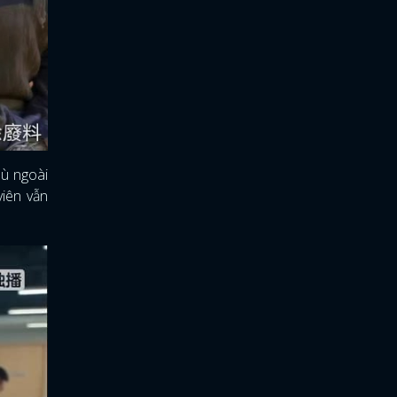
Dù ngoài
viên vẫn