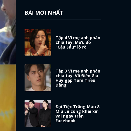
BÀI MỚI NHẤT
Tập 4 Vì mẹ anh phán
chia tay: Mưu đồ
"Cậu Sáu" lộ rõ
Tập 3 Vì mẹ anh phán
chia tay: Võ Điền Gia
Huy gặp Tam Triều
Dâng
Đại Tiệc Trăng Máu 8:
Miu Lê công khai xin
vai ngay trên
Facebook