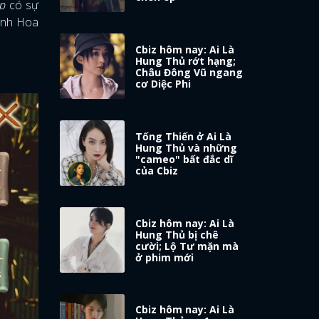
p
có sự
 ảnh Hoa
Cbiz hôm nay: Ai Là
Hung Thủ rớt hạng;
Châu Đông Vũ ngang
cơ Diệc Phi
Tống Thiến ở Ai Là
Hung Thủ và những
"cameo" bất đắc dĩ
của Cbiz
Cbiz hôm nay: Ai Là
Hung Thủ bị chê
cười; Lộ Tư mặn mà
ở phim mới
Cbiz hôm nay: Ai Là