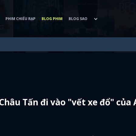
PHIM CHIẾU RẠP
BLOG PHIM
BLOG SAO
hâu Tấn đi vào "vết xe đổ" của 