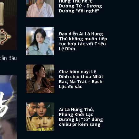
Hung Thủ no.1;
Dương Tử - Dương
Dương "đổi nghề"
Đạo diễn Ai Là Hung
Thủ không muốn tiếp
tục hợp tác với Triệu
Lệ Dĩnh
 dẫn đầu
Cbiz hôm nay: Lệ
Dĩnh chịu thua Nhất
Bác; Na Trát – Bạch
Lộc đọ sắc
Ai Là Hung Thủ,
Phong Khởi Lạc
Dương bị "tố" dùng
chiêu pr kém sang