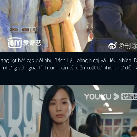
FACEBOOK
GOOGLE
g đang “lọt hố” cặp đôi phụ Bách Lý Hoằng Nghị và Liễu Nhiên. 
nhưng với ngoại hình xinh xắn và diễn xuất tự nhiên, nữ diễn 
.