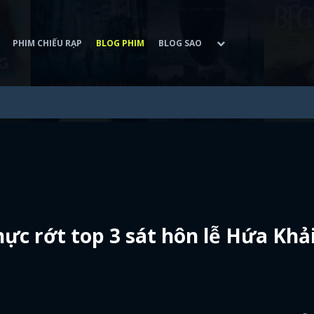
PHIM CHIẾU RẠP
BLOG PHIM
BLOG SAO
c rớt top 3 sát hôn lễ Hứa Khải