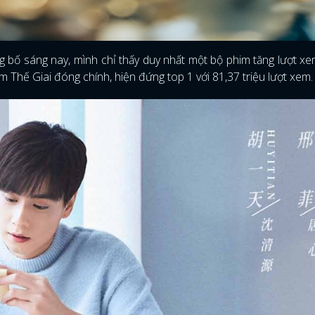
g bố sáng nay, mình chỉ thấy duy nhất một bộ phim tăng lượt xe
 Thế Giai đóng chính, hiện đứng top 1 với 81,37 triệu lượt xem
ĐĂNG NHẬP