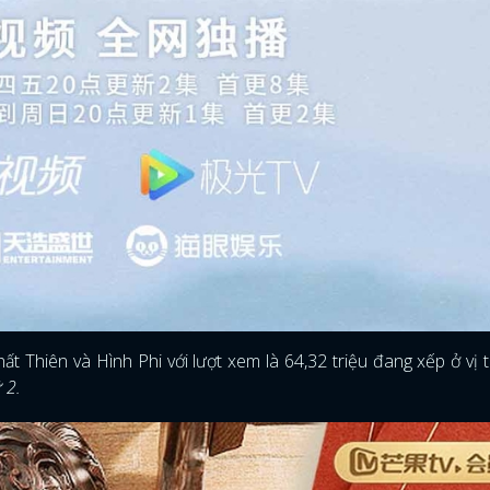
t Thiên và Hình Phi với lượt xem là 64,32 triệu đang xếp ở vị tr
 2.