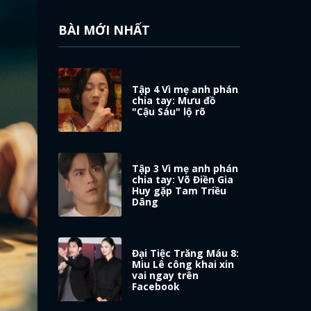
BÀI MỚI NHẤT
Tập 4 Vì mẹ anh phán
chia tay: Mưu đồ
"Cậu Sáu" lộ rõ
Tập 3 Vì mẹ anh phán
chia tay: Võ Điền Gia
Huy gặp Tam Triều
Dâng
Đại Tiệc Trăng Máu 8:
Miu Lê công khai xin
vai ngay trên
Facebook