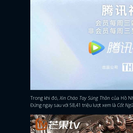
Trong khi đó,
Xin Chào Tay Súng Thần
của Hồ Nhấ
Đứng ngay sau với 58,41 triệu lượt xem là
Cốt Ngữ