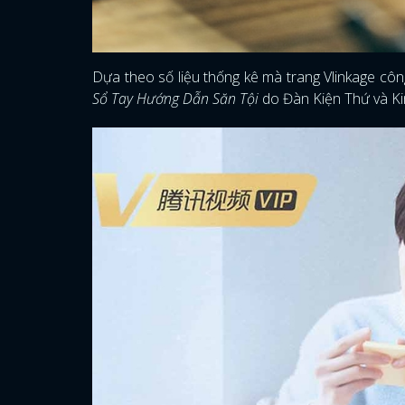
Dựa theo số liệu thống kê mà trang Vlinkage côn
Sổ Tay Hướng Dẫn Săn Tội
do Đàn Kiện Thứ và Kim