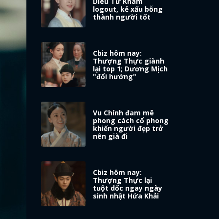
Diêu Tử Khâm
logout, kẻ xấu bỗng
thành người tốt
Cbiz hôm nay:
Thượng Thực giành
lại top 1; Dương Mịch
"đổi hướng"
Vu Chính đam mê
phong cách cổ phong
khiến người đẹp trở
nên già đi
Cbiz hôm nay:
Thượng Thực lại
tuột dốc ngay ngày
sinh nhật Hứa Khải