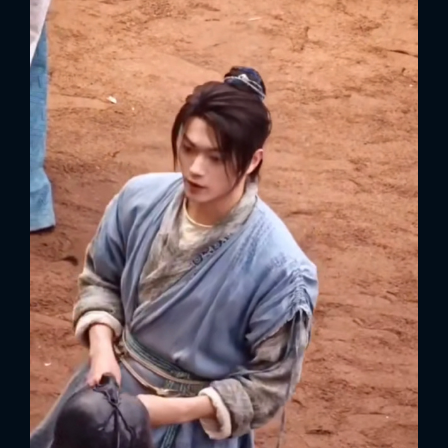
x
ĐĂNG NHẬP