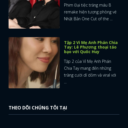
Phim Đại tiệc trăng máu 8
remake hiện tượng phòng vé
Nhật Bản One Cut of the ...
Tập 2 Vì Mẹ Anh Phán Chia
Tay: Lê Phương thoại táo
bạo với Quốc Huy
Tập 2 của Vì Mẹ Anh Phán
Chia Tay mang đến những
tràng cười dí dỏm và viral với
...
THEO DÕI CHÚNG TÔI TẠI