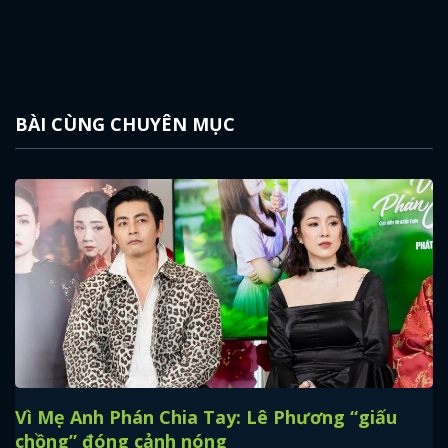
BÀI CÙNG CHUYÊN MỤC
Vì Mẹ Anh Phán Chia Tay: Lê Phương “giấu
chồng” đóng cảnh nóng