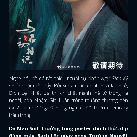
Nghe nói, đã có rất nhiều người dự đoán
Ngự Giao Ký
sẽ flop lắm rồi đấy. Bởi vì nam nữ chính quá lạc quẻ,
Địch Lệ Nhiệt Ba thì khí chất mạnh mẽ từ trong ra
ngoài, còn Nhậm Gia Luân trông thường thường nên
cả 2 cứ như “người dưng ngược lối”, thiếu chemistry
trầm trọng.
Dã Man Sinh Trưởng tung poster chính thức dịp
đóng máy; Bạch Lộc quay xong Trường Nguyệt