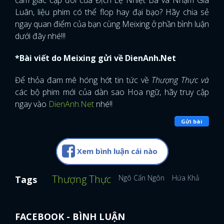
Luân, liệu phim có thể flop hay đại bạo? Hãy chia sẻ
ngay quan điểm của bạn cùng Meixing ở phần bình luận
dưới đây nhé!!!
*Bài viết do Meixing gửi về DienAnh.Net
Để thỏa đam mê hóng hớt tin tức về
Thượng Thực và
các bộ phim mới của dàn sao Hoa ngữ, hãy truy cập
ngay vào
DienAnh.Net
nhé!!
Gửi bài
Xem bình luận cái nào
Thượng Thực
Ngô Cẩn Ngôn
Hứa Khải
Ngự 
Tags
FACEBOOK - BÌNH LUẬN