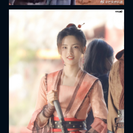
FACEBOOK
GOOGLE