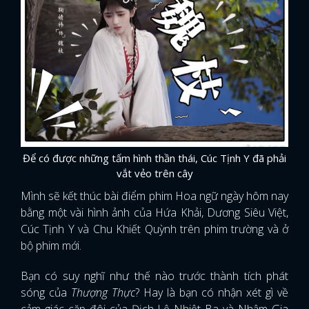
Để có được những tấm hình thần thái, Cúc Tịnh Y đã phải
vắt vẻo trên cây
Mình sẽ kết thúc bài điểm phim Hoa ngữ ngày hôm nay
bằng một vài hình ảnh của Hứa Khải, Dương Siêu Việt,
Cúc Tịnh Y và Chu Khiết Quỳnh trên phim trường và ở
bộ phim mới.
Bạn có suy nghĩ như thế nào trước thành tích phát
sóng của
Thượng Thực
? Hay là bạn có nhận xét gì về
cảm giác cặp đôi của Địch Lệ Nhiệt Ba và Nhậm Gia