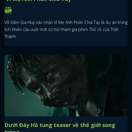
Võ Điền Gia Huy xác nhận Vì Mẹ Anh Phán Chia Tay là dự án trùng
lịch khiến cậu vuột mất cơ hội tham gia phim Thỏ Ơi của Trấn
Thành.
Dưới Đáy Hồ tung teaser về thế giới song
trùng