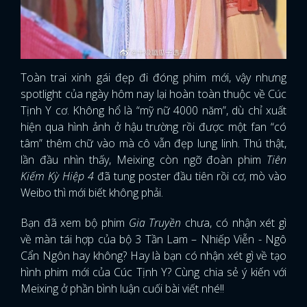
Toàn trai xinh gái đẹp đi đóng phim mới, vậy nhưng
spotlight của ngày hôm nay lại hoàn toàn thuộc về Cúc
Tịnh Y cơ. Không hổ là “mỹ nữ 4000 năm”, dù chỉ xuất
hiện qua hình ảnh ở hậu trường rồi được một fan “có
tâm” thêm chữ vào mà cô vẫn đẹp lung linh. Thú thật,
lần đầu nhìn thấy, Meixing còn ngỡ đoàn phim
Tiên
Kiếm Kỳ Hiệp 4
đã tung poster đầu tiên rồi cơ, mò vào
Weibo thì mới biết không phải.
Bạn đã xem bộ phim
Gia Truyền
chưa, có nhận xét gì
về màn tái hợp của bộ 3 Tần Lam – Nhiếp Viễn - Ngô
Cẩn Ngôn hay không? Hay là bạn có nhận xét gì về tạo
hình phim mới của Cúc Tịnh Y? Cùng chia sẻ ý kiến với
Meixing ở phần bình luận cuối bài viết nhé!!