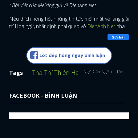
*Bài viết của Meixing gửi về DienAnh.Net
Nếu thích hóng hớt những tin tức mới nhất về làng giải
trí Hoa ngữ, nhất định phải quẹo vô
DienAnh.Net
nha!
Gửi bài
Lót dép hóng ngay bình luận
Thả Thí Thiên Hạ
Ngô Cẩn Ngôn
Tần Lam
Tags
FACEBOOK - BÌNH LUẬN