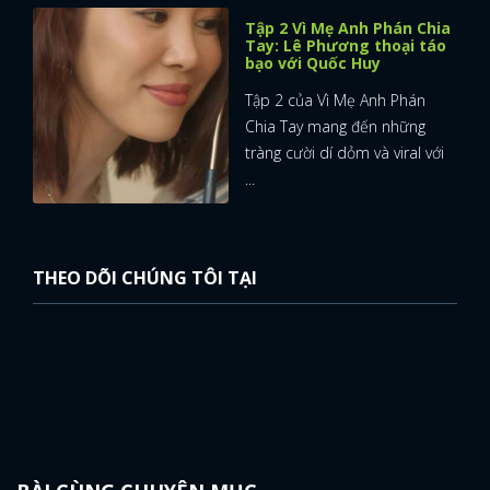
Tập 2 Vì Mẹ Anh Phán Chia
Tay: Lê Phương thoại táo
bạo với Quốc Huy
Tập 2 của Vì Mẹ Anh Phán
Chia Tay mang đến những
tràng cười dí dỏm và viral với
...
THEO DÕI CHÚNG TÔI TẠI