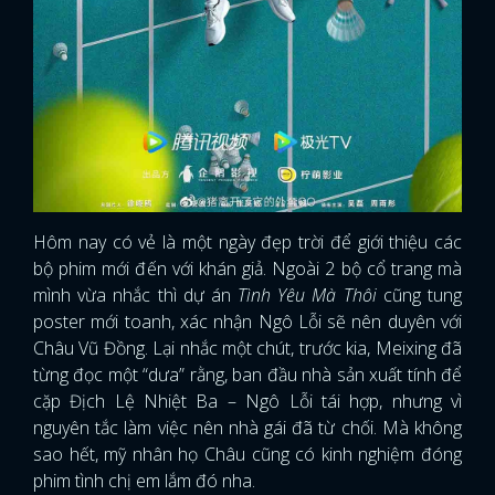
Hôm nay có vẻ là một ngày đẹp trời để giới thiệu các
bộ phim mới đến với khán giả. Ngoài 2 bộ cổ trang mà
mình vừa nhắc thì dự án
Tình Yêu Mà Thôi
cũng tung
poster mới toanh, xác nhận Ngô Lỗi sẽ nên duyên với
Châu Vũ Đồng. Lại nhắc một chút, trước kia, Meixing đã
từng đọc một “dưa” rằng, ban đầu nhà sản xuất tính để
cặp Địch Lệ Nhiệt Ba – Ngô Lỗi tái hợp, nhưng vì
nguyên tắc làm việc nên nhà gái đã từ chối. Mà không
sao hết, mỹ nhân họ Châu cũng có kinh nghiệm đóng
phim tình chị em lắm đó nha.