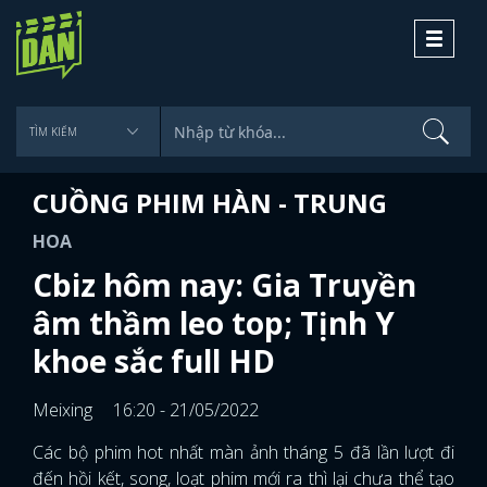
Toggle
navigati
CUỒNG PHIM HÀN - TRUNG
HOA
Cbiz hôm nay: Gia Truyền
âm thầm leo top; Tịnh Y
khoe sắc full HD
Meixing
16:20 - 21/05/2022
Các bộ phim hot nhất màn ảnh tháng 5 đã lần lượt đi
đến hồi kết, song, loạt phim mới ra thì lại chưa thể tạo