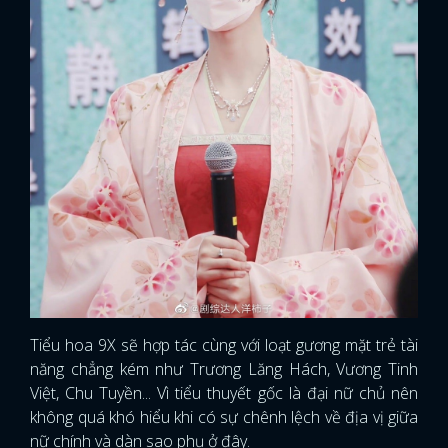
Tiểu hoa 9X sẽ hợp tác cùng với loạt gương mặt trẻ tài
năng chẳng kém như Trương Lăng Hách, Vương Tinh
Việt, Chu Tuyền... Vì tiểu thuyết gốc là đại nữ chủ nên
không quá khó hiểu khi có sự chênh lệch về địa vị giữa
nữ chính và dàn sao phụ ở đây.