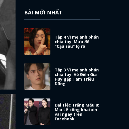
BÀI MỚI NHẤT
Tập 4 Vì mẹ anh phán
chia tay: Mưu đồ
"Cậu Sáu" lộ rõ
Tập 3 Vì mẹ anh phán
chia tay: Võ Điền Gia
Huy gặp Tam Triều
Dâng
Đại Tiệc Trăng Máu 8:
Miu Lê công khai xin
vai ngay trên
Facebook