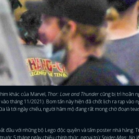
phim khác của Marvel,
Thor: Love and Thunder
cũng bị trì hoãn n
 vào tháng 11/2021). Bom tấn này hiện đã chốt lịch ra rạp vào n
 nữa là tới ngày chiếu, người hâm mộ đang rất mong chờ đoạn tea
bắt đầu với những bộ Lego độc quyền và tấm poster nhá hàng. 
 trước 5 tháng ngày chiếu chính thức, ngoại trừ
Spider-Man: No 