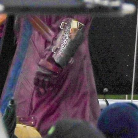
FACEBOOK
GOOGLE