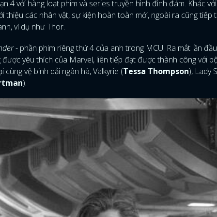
n 4 với hàng loạt phim và series truyền hình đình đám. Khác với 
 thiệu các nhân vật, sự kiện hoàn toàn mới, ngoài ra cũng tiếp 
nh, ví dụ như Thor.
nder
- phần phim riêng thứ 4 của anh trong MCU. Ra mắt lần đầ
ược yêu thích của Marvel, liên tiếp đạt được thành công với b
ại cùng vệ binh dải ngân hà, Valkyrie (
Tessa Thompson
), Lady S
ortman
).