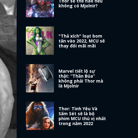
Thor sẽ thế nào nếu
không có Mjolnir?
"Thả xích" loạt bom
tấn vào 2022, MCU sẽ
thay đổi mãi mãi
Marvel tiết lộ sự
thật: “Thần Búa”
không phải Thor mà
là Mjolnir
Thor: Tình Yêu Và
Sấm Sét sẽ là bộ
phim MCU thú vị nhất
trong năm 2022