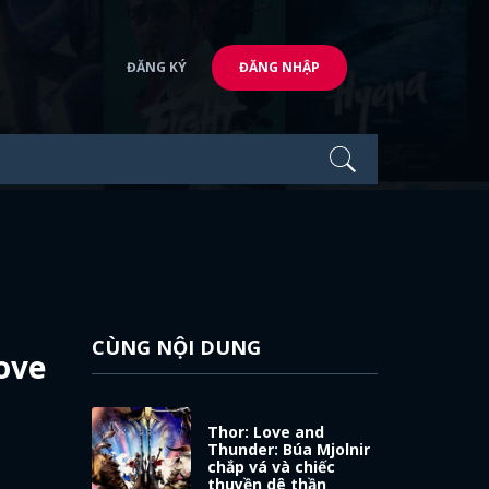
ĐĂNG KÝ
ĐĂNG NHẬP
CÙNG NỘI DUNG
ove
Thor: Love and
Thunder: Búa Mjolnir
chắp vá và chiếc
thuyền dê thần