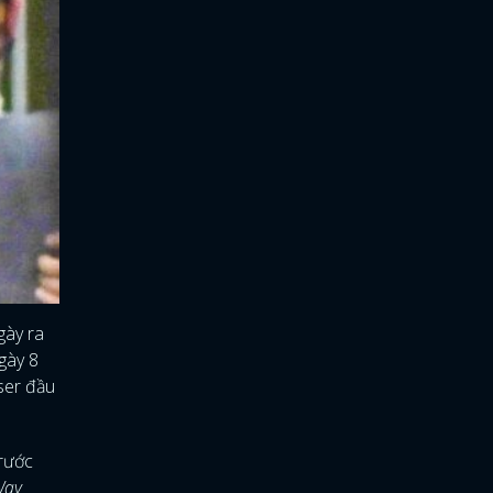
gày ra
gày 8
ser đầu
Trước
Way