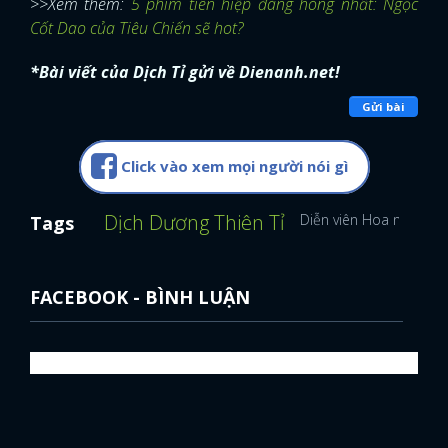
>>Xem thêm:
5 phim tiên hiệp đáng hóng nhất: Ngọc
Cốt Dao của Tiêu Chiến sẽ hot?
*Bài viết của Dịch Tỉ gửi về Dienanh.net!
Gửi bài
Click vào xem mọi người nói gì
Dịch Dương Thiên Tỉ
Diễn viên Hoa ngữ
Ch
Tags
FACEBOOK - BÌNH LUẬN