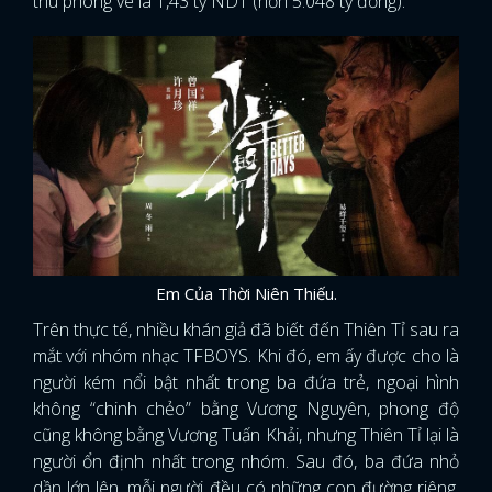
thu phòng vé là 1,43 tỷ NDT (hơn 5.048 tỷ đồng).
Em Của Thời Niên Thiếu.
Trên thực tế, nhiều khán giả đã biết đến Thiên Tỉ sau ra
mắt với nhóm nhạc TFBOYS. Khi đó, em ấy được cho là
người kém nổi bật nhất trong ba đứa trẻ, ngoại hình
không “chinh chẻo” bằng Vương Nguyên, phong độ
cũng không bằng Vương Tuấn Khải, nhưng Thiên Tỉ lại là
người ổn định nhất trong nhóm. Sau đó, ba đứa nhỏ
dần lớn lên, mỗi người đều có những con đường riêng,