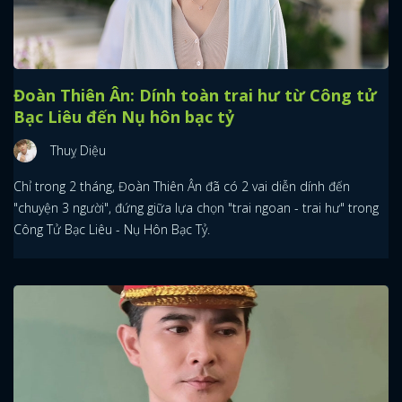
Đoàn Thiên Ân: Dính toàn trai hư từ Công tử
Bạc Liêu đến Nụ hôn bạc tỷ
Thuỵ Diệu
Chỉ trong 2 tháng, Đoàn Thiên Ân đã có 2 vai diễn dính đến
"chuyện 3 người", đứng giữa lựa chọn "trai ngoan - trai hư" trong
Công Tử Bạc Liêu - Nụ Hôn Bạc Tỷ.