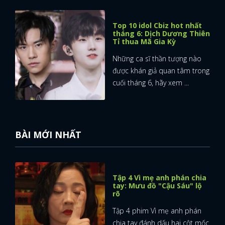
Top 10 idol Cbiz hot nhất
tháng 6: Dịch Dương Thiên
Tỉ thua Mã Gia Kỳ
Những ca sĩ thần tượng nào
được khán giả quan tâm trong
cuối tháng 6, hãy xem ...
BÀI MỚI NHẤT
Tập 4 Vì mẹ anh phán chia
tay: Mưu đồ "Cậu Sáu" lộ
rõ
Tập 4 phim Vì mẹ anh phán
chia tay đánh dấu hai cột mốc