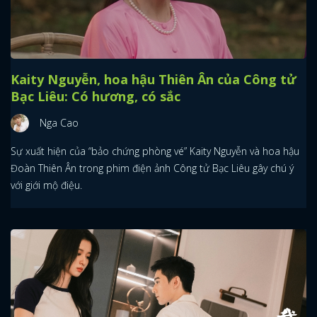
Kaity Nguyễn, hoa hậu Thiên Ân của Công tử
Bạc Liêu: Có hương, có sắc
Nga Cao
Sự xuất hiện của “bảo chứng phòng vé” Kaity Nguyễn và hoa hậu
Đoàn Thiên Ân trong phim điện ảnh Công tử Bạc Liêu gây chú ý
với giới mộ điệu.