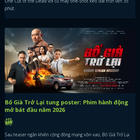
One Cut of the Dead với cú máy one-shot kéo dài trọn vẹn 35
phút.
Bố Già Trở Lại tung poster: Phim hành động
mở bát đầu năm 2026
Sau teaser ngắn khiến cộng đồng mạng xôn xao, Bố Già Trở Lại