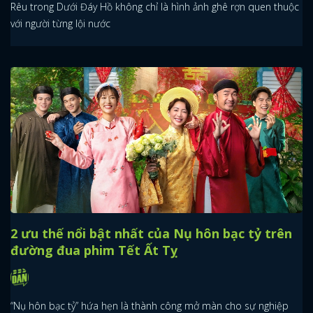
Rêu trong Dưới Đáy Hồ không chỉ là hình ảnh ghê rợn quen thuộc
với người từng lội nước
2 ưu thế nổi bật nhất của Nụ hôn bạc tỷ trên
đường đua phim Tết Ất Tỵ
“Nụ hôn bạc tỷ” hứa hẹn là thành công mở màn cho sự nghiệp