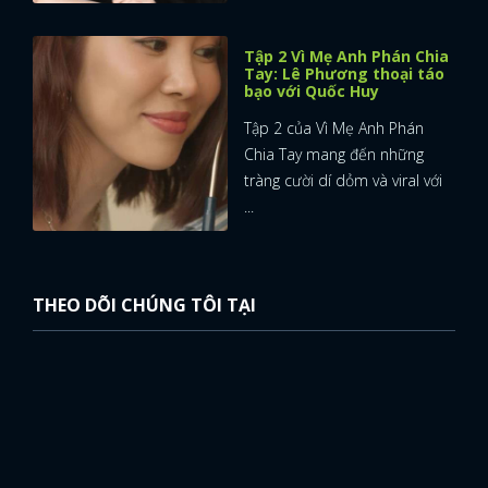
Tập 2 Vì Mẹ Anh Phán Chia
Tay: Lê Phương thoại táo
bạo với Quốc Huy
Tập 2 của Vì Mẹ Anh Phán
Chia Tay mang đến những
tràng cười dí dỏm và viral với
...
THEO DÕI CHÚNG TÔI TẠI