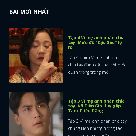
BÀI MỚI NHẤT
FACEBOOK
GOOGLE
Tập 4 Vì mẹ anh phán chia
tay: Mưu đồ "Cậu Sáu" lộ
rõ
Tập 4 phim Vì mẹ anh phán
chia tay đánh dấu hai cột mốc
quan trọng trong mối ...
Tập 3 Vì mẹ anh phán chia
tay: Võ Điền Gia Huy gặp
Tam Triều Dâng
Tập 3 Vì mẹ anh phán chia tay
chứng kiến những tương tác
vui nhộn oan gia giữa ...