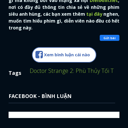
gì mà không bơi vào mạng xã hội
DienAnh.net
,
nơi có đầy đủ thông tin chia sẻ về những phim
siêu anh hùng, các bạn xem thêm
tại đây
nghen,
muốn tìm hiểu phim gì, diễn viên nào đều có hết
trong này.
Gửi bài
Xem bình luận cái nào
Doctor Strange 2: Phù Thủy Tối Thượ
Tags
FACEBOOK - BÌNH LUẬN