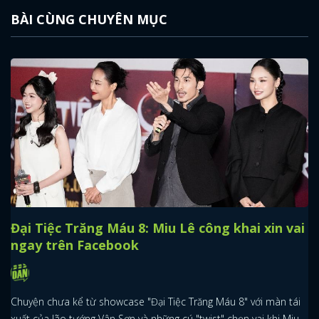
BÀI CÙNG CHUYÊN MỤC
Đại Tiệc Trăng Máu 8: Miu Lê công khai xin vai
ngay trên Facebook
Chuyện chưa kể từ showcase "Đại Tiệc Trăng Máu 8" với màn tái
xuất của lão tướng Vân Sơn và những cú "twist" chọn vai khi Miu