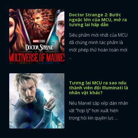
Doctor Strange 2: Bước
ngoặc lớn của MCU, mở ra
tương lai hấp dẫn
Siêu phẩm mới nhất của MCU
đã chứng minh tác phẩm là
một phép thử hoàn toàn mới
...
Tương lai MCU ra sao nếu
thành viên đội Illuminati là
nhân vật khác?
Nếu Marvel sắp xếp dàn nhân
vật "hợp lý" hơn xuất hiện
trong hội kín quyền lực ...
x
ĐĂNG NHẬP