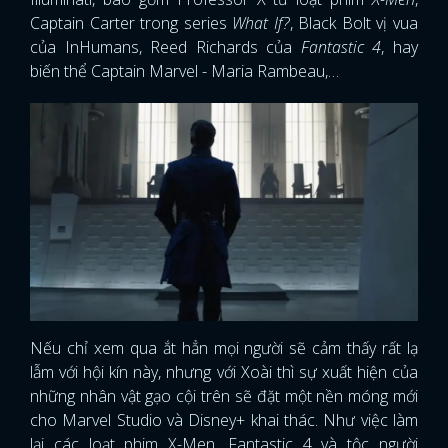
Captain Carter trong series
What If?
, Black Bolt vị vua
của InHumans, Reed Richards của
Fantastic 4
, hay
biến thể Captain Marvel - Maria Rambeau,…
Nếu chỉ xem qua ắt hẳn mọi người sẽ cảm thấy rất lạ
lẫm với hội kín này, nhưng với Xoài thì sự xuất hiện của
những nhân vật gạo cội trên sẽ đặt một nền móng mới
cho Marvel Studio và Disney+ khai thác. Như việc làm
lại các loạt phim X-Men, Fantastic 4 và tộc người