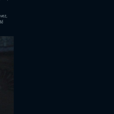
vez,
để