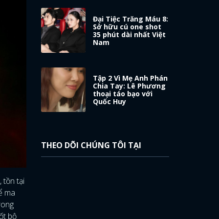
Đại Tiệc Trăng Máu 8:
Sở hữu cú one shot
35 phút dài nhất Việt
Nam
Tập 2 Vì Mẹ Anh Phán
Chia Tay: Lê Phương
thoại táo bạo với
Quốc Huy
THEO DÕI CHÚNG TÔI TẠI
tồn tại
hể ma
rong
ốt bộ