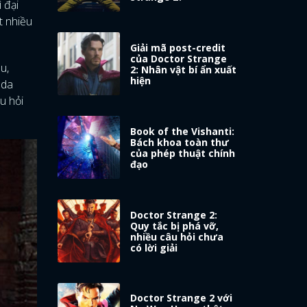
 đại
t nhiều
Giải mã post-credit
của Doctor Strange
u,
2: Nhân vật bí ẩn xuất
hiện
nda
u hỏi
Book of the Vishanti:
Bách khoa toàn thư
của phép thuật chính
đạo
Doctor Strange 2:
Quy tắc bị phá vỡ,
nhiều câu hỏi chưa
có lời giải
Doctor Strange 2 với