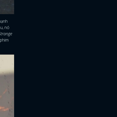
mạnh
ểu, nó
Strange
 phim