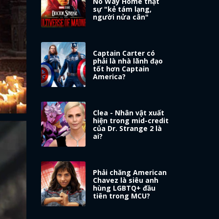
No Way Home thật
sự "kẻ tám lạng,
người nửa cân"
Captain Carter có
phải là nhà lãnh đạo
tốt hơn Captain
America?
Clea - Nhân vật xuất
hiện trong mid-credit
của Dr. Strange 2 là
ai?
Phải chăng American
Chavez là siêu anh
hùng LGBTQ+ đầu
tiên trong MCU?