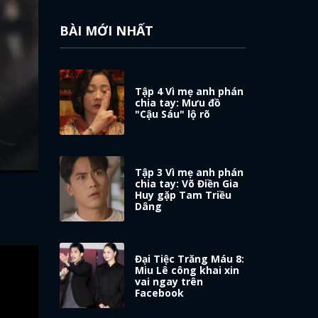
BÀI MỚI NHẤT
Tập 4 Vì mẹ anh phán
chia tay: Mưu đồ
"Cậu Sáu" lộ rõ
Tập 3 Vì mẹ anh phán
chia tay: Võ Điền Gia
Huy gặp Tam Triều
Dâng
Đại Tiệc Trăng Máu 8:
Miu Lê công khai xin
vai ngay trên
Facebook