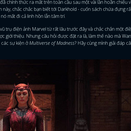
đã chính thức ra mắt trên toàn cầu sau một vài lần hoãn chiếu vì
 này, chắc chắc bạn biết tới Darkhold - cuốn sách chứa đựng rấ
ó mất đi cả linh hồn lẫn tâm trí.
ũ trụ điện ảnh Marvel từ rất lâu trước đây và chắc chắn một điề
ược giới thiệu. Nhưng câu hỏi được đặt ra là, làm thế nào mà Wa
 các sự kiện ở
Multiverse of Madness
? Hãy cùng mình giải đáp câ