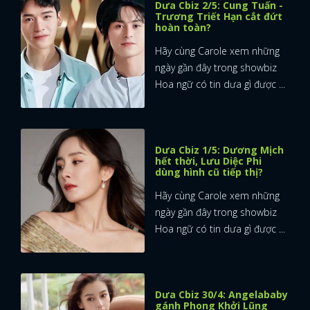
Dưa Cbiz 2/5: Cung Tuấn -
Trương Triết Hạn cắt đứt
hoàn toàn?
Hãy cùng Carole xem những
ngày gần đây trong showbiz
Hoa ngữ có tin dưa gì được ...
Dưa Cbiz 1/5: Dương Mịch
hết thời, Lưu Diệc Phi
dùng hình cũ tiếp thị?
Hãy cùng Carole xem những
ngày gần đây trong showbiz
Hoa ngữ có tin dưa gì được ...
Dưa Cbiz 30/4: Angelababy
gánh Phong Khởi Lũng