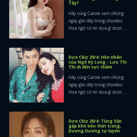
Tây?
Hãy cùng Carole xem những
ngày gần đây trong showbiz
Hoa ngữ có tin dưa gì được ...
Dưa Cbiz 29/4: Hôn nhân
của Ngô Kỳ Long - Lưu Thi
Thi đi đến vực thẳm
Hãy cùng Carole xem những
ngày gần đây trong showbiz
Hoa ngữ có tin dưa gì được ...
Dưa Cbiz 28/4: Tùng Vận
gặp khó bên thời trang,
Dương Dương tự luyến