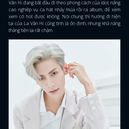
Vân Hi đang bắt đầu đi theo phong cách của idol, nâng
cao nghiệp vụ ca hát nhảy múa rồi ra album, để xem
xem có hot được không. Nói chung thì hướng đi hiện
tại của La Vân Hi cũng tính là ổn định, nhưng khả năng
thăng tiến lại rất chậm.
x
ĐĂNG NHẬP