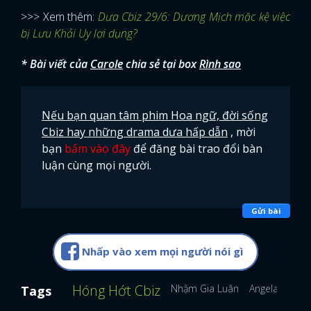
>>> Xem thêm:
Dưa Cbiz 29/6: Dương Mịch mặc kệ việc
bị Lưu Khải Uy lợi dụng?
* Bài viết của
Carole
chia sẻ tại box
Rình sao
Nếu bạn quan tâm phim Hoa ngữ, đời sống
Cbiz hay những drama dưa hấp dẫn
, mời
bạn
bấm vào đây
để đăng bài trao đổi bàn
luận cùng mọi người.
Gửi bài
Nhấp vào xem mọi người nói gì
Hóng Hớt Cbiz
Nhậm Gia Luân
AngelaBaby
Tags