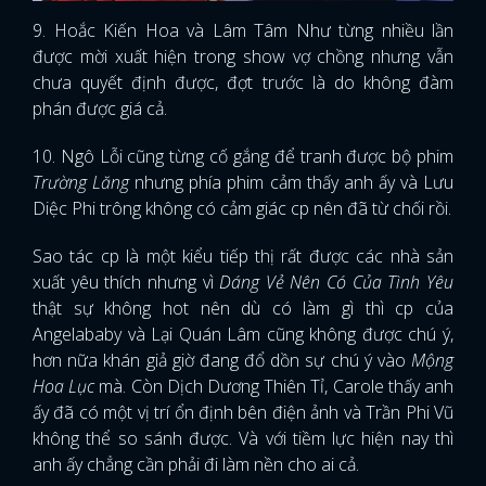
9. Hoắc Kiến Hoa và Lâm Tâm Như từng nhiều lần
được mời xuất hiện trong show vợ chồng nhưng vẫn
chưa quyết định được, đợt trước là do không đàm
phán được giá cả.
10. Ngô Lỗi cũng từng cố gắng để tranh được bộ phim
Trường Lăng
nhưng phía phim cảm thấy anh ấy và Lưu
Diệc Phi trông không có cảm giác cp nên đã từ chối rồi.
Sao tác cp là một kiểu tiếp thị rất được các nhà sản
xuất yêu thích nhưng vì
Dáng Vẻ Nên Có Của Tình Yêu
thật sự không hot nên dù có làm gì thì cp của
Angelababy và Lại Quán Lâm cũng không được chú ý,
hơn nữa khán giả giờ đang đổ dồn sự chú ý vào
Mộng
Hoa Lục
mà. Còn Dịch Dương Thiên Tỉ, Carole thấy anh
ấy đã có một vị trí ổn định bên điện ảnh và Trần Phi Vũ
không thể so sánh được. Và với tiềm lực hiện nay thì
anh ấy chẳng cần phải đi làm nền cho ai cả.