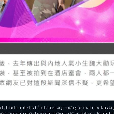
ích, thanh minh cho bản thân vì rằng những lời trách móc kia cũ
viên cũng nhìn nhận lại và cảm thấy nên từ bỏ tình yêu để giành t