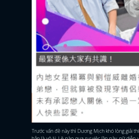
Trước vấn đề này thì Dương Mịch khó lòng giải th
hẳn là vô lý. Lẽ nào qua sự việc lần này, nữ diễn 