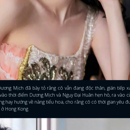
, Dương Mịch đã bày tỏ rằng cô vẫn đang độc thân, gián tiếp 
, vào thời điểm Dương Mịch và Ngụy Đại Huân hẹn hò, ra vào 
ng hay hướng về nàng tiểu hoa, cho rằng cô có thời gian yêu đ
ái ở Hong Kong.