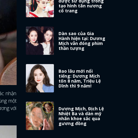
được sử dụng trong
tạo hình tân nương
cổ trang
Dàn sao của Gia
Hành hiện tại: Dương
Mịch vẫn đóng phim
thần tượng
Bao lâu mới nổi
tiếng: Dương Mịch
tốn 8 năm, Triệu Lệ
Dĩnh thì 9 năm!
xác nhận
cùng một
ương với
Dương Mịch, Địch Lệ
Nhiệt Ba và dàn mỹ
nhân khoe sắc qua
gương đồng