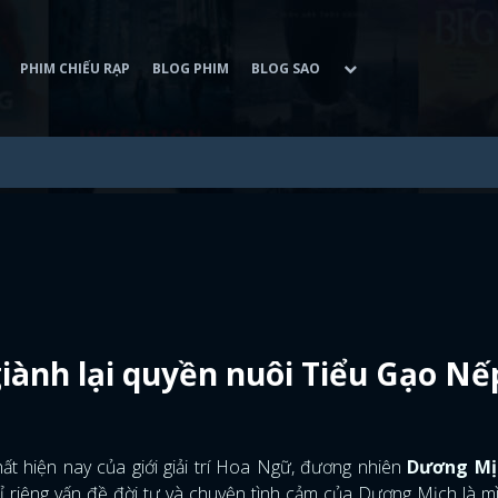
PHIM CHIẾU RẠP
BLOG PHIM
BLOG SAO
ành lại quyền nuôi Tiểu Gạo Nế
t hiện nay của giới giải trí Hoa Ngữ, đương nhiên
Dương Mị
hỉ riêng vấn đề đời tư và chuyện tình cảm của Dương Mịch là m