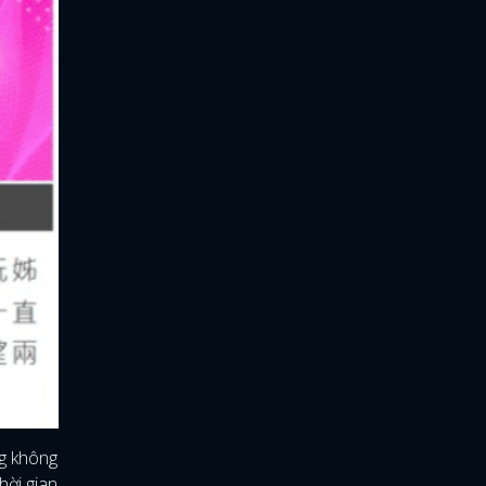
ng không
hời gian