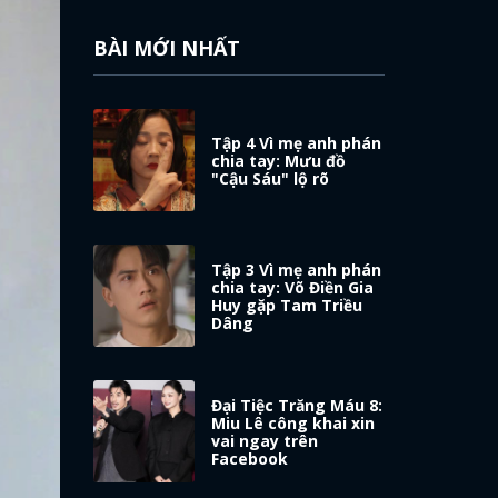
BÀI MỚI NHẤT
Tập 4 Vì mẹ anh phán
chia tay: Mưu đồ
"Cậu Sáu" lộ rõ
Tập 3 Vì mẹ anh phán
chia tay: Võ Điền Gia
Huy gặp Tam Triều
Dâng
Đại Tiệc Trăng Máu 8:
Miu Lê công khai xin
vai ngay trên
Facebook