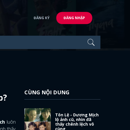
ĐĂNG KÝ
ĐĂNG NHẬP
CÙNG NỘI DUNG
p?
Tôn Lệ - Dương Mịch
lộ ảnh cũ, nhìn đã
ch
luôn
thấy chênh lệch vô
ình thấy
cùng