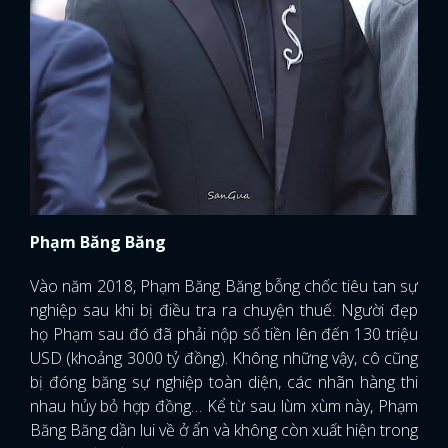
Phạm Băng Băng
Vào năm 2018, Phạm Băng Băng bỗng chốc tiêu tan sự
nghiệp sau khi bị điều tra ra chuyện thuế. Người đẹp
họ Phạm sau đó đã phải nộp số tiền lên đến 130 triệu
USD (khoảng 3000 tỷ đồng). Không những vậy, cô cũng
bị đóng băng sự nghiệp toàn diện, các nhãn hàng thi
x
nhau hủy bỏ hợp đồng… Kể từ sau lùm xùm này, Phạm
ĐĂNG NHẬP
Băng Băng dần lui về ở ẩn và không còn xuất hiện trong