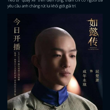
Tiêu bị “quay xe” trên diện rộng, thậm chí có người đã
yêu cầu anh chàng rút lui khỏi giới giải trí.