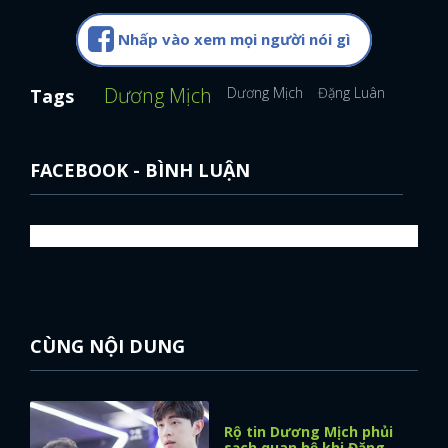
Nhấp vào xem mọi người nói gì
Dương Mịch
Dương Mịch
Đặng Luân
Phạm B
Tags
FACEBOOK - BÌNH LUẬN
CÙNG NỘI DUNG
Rộ tin Dương Mịch phủi
sạch quan hệ khi Đặng