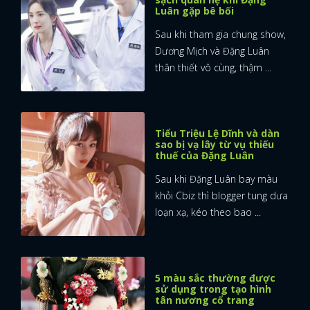
Luân gặp bê bối
Sau khi tham gia chung show,
Dương Mịch và Đặng Luân
thân thiết vô cùng, thậm ...
Tiểu Triệu Lệ Dĩnh và dàn
sao bị vạ lây từ vụ thiếu
thuế của Đặng Luân
Sau khi Đặng Luân bay màu
khỏi Cbiz thì blogger tung dưa
loạn xạ, kéo theo bao ...
5 màu sắc thường được
sử dụng trong tạo hình
tân nương cổ trang