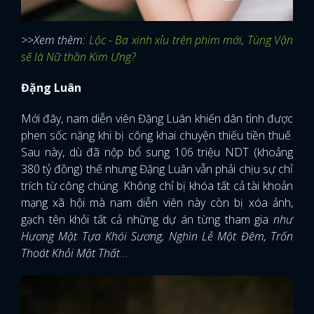
>>Xem thêm:
Lộc - Ba xinh xỉu trên phim mới, Tùng Vận
sẽ là Nữ thần Kim Ưng?
Đặng Luân
Mới đây, nam diễn viên Đặng Luân khiến dân tình được
phen sốc nặng khi bị công khai chuyện thiếu tiền thuế.
Sau này, dù đã nộp bổ sung 106 triệu NDT (khoảng
380 tỷ đồng) thế nhưng Đặng Luân vẫn phải chịu sự chỉ
trích từ công chúng. Không chỉ bị khóa tất cả tài khoản
mạng xã hội mà nam diễn viên này còn bị xóa ảnh,
gạch tên khỏi tất cả những dự án từng tham gia
như
Hương Mật Tựa Khói Sương, Nghìn Lẻ Một Đêm, Trốn
Thoát Khỏi Mật Thất
…