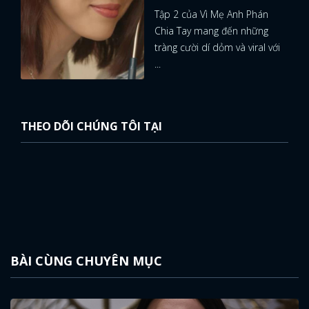
Tập 2 của Vì Mẹ Anh Phán
Chia Tay mang đến những
tràng cười dí dỏm và viral với
...
THEO DÕI CHÚNG TÔI TẠI
BÀI CÙNG CHUYÊN MỤC