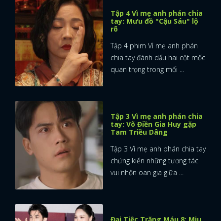
Tập 4 Vì mẹ anh phán chia
tay: Mưu đồ "Cậu Sáu" lộ
rõ
Tập 4 phim Vì mẹ anh phán
chia tay đánh dấu hai cột mốc
quan trọng trong mối ...
Tập 3 Vì mẹ anh phán chia
tay: Võ Điền Gia Huy gặp
Tam Triều Dâng
Tập 3 Vì mẹ anh phán chia tay
chứng kiến những tương tác
vui nhộn oan gia giữa ...
Đại Tiệc Trăng Máu 8: Miu