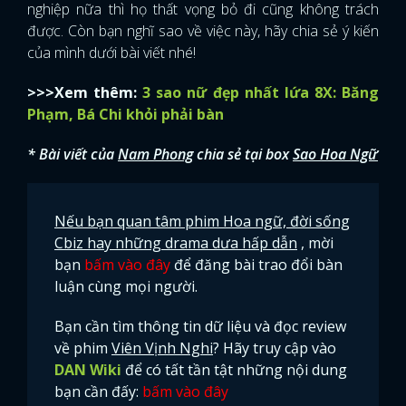
nghiệp nữa thì họ thất vọng bỏ đi cũng không trách
được. Còn bạn nghĩ sao về việc này, hãy chia sẻ ý kiến
của mình dưới bài viết nhé!
>>>Xem thêm:
3 sao nữ đẹp nhất lứa 8X: Băng
Phạm, Bá Chi khỏi phải bàn
* Bài viết của
Nam Phong
chia sẻ tại box
Sao Hoa Ngữ
Nếu bạn quan tâm phim Hoa ngữ, đời sống
Cbiz hay những drama dưa hấp dẫn
, mời
bạn
bấm vào đây
để đăng bài trao đổi bàn
luận cùng mọi người.
Bạn cần tìm thông tin dữ liệu và đọc review
về phim
Viên Vịnh Nghi
? Hãy truy cập vào
DAN Wiki
để có tất tần tật những nội dung
bạn cần đấy:
bấm vào đây