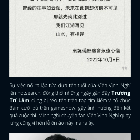
Sự việc nổ ra lập tức đưa tên tuổi của Viên Vịnh Nghi
lên hotsearch, đồng thời những ngày gần đây
Trương
Trí Lâm
cũng bị réo tên trên top tìm kiếm vì tổ chức
đám cưới bù trên gameshow, gây ảnh hưởng đến kết
quả cuộc thi. Mình nghĩ chuyện fan Viên Vịnh Nghi quay
lưng cũng vì hôn lễ ồn ào này mà ra ấy.