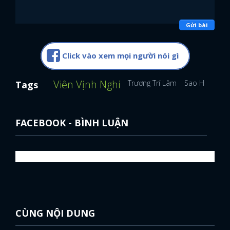
Gửi bài
Click vào xem mọi người nói gì
Viên Vịnh Nghi
Trương Trí Lâm
Sao Hoa Ngữ
Tags
FACEBOOK - BÌNH LUẬN
x
CÙNG NỘI DUNG
ĐĂNG NHẬP