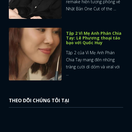
remake hiện tượng phòng vé
Nhật Bản One Cut of the ...
Tập 2 Vì Mẹ Anh Phán Chia
Tay: Lê Phương thoại táo
bạo với Quốc Huy
Tập 2 của Vì Mẹ Anh Phán
Chia Tay mang đến những
tràng cười dí dỏm và viral với
...
THEO DÕI CHÚNG TÔI TẠI