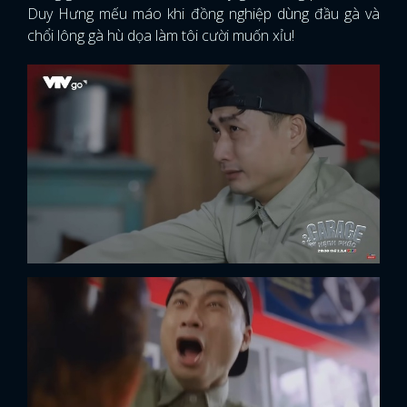
Duy Hưng mếu máo khi đồng nghiệp dùng đầu gà và
chổi lông gà hù dọa làm tôi cười muốn xỉu!