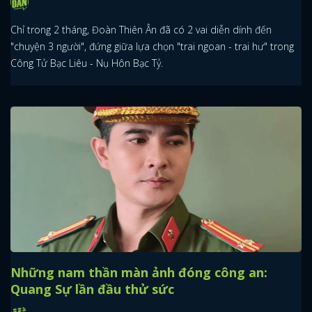
Chỉ trong 2 tháng, Đoàn Thiên Ân đã có 2 vai diễn dính đến
"chuyện 3 người", đứng giữa lựa chọn "trai ngoan - trai hư" trong
Công Tử Bạc Liêu - Nụ Hôn Bạc Tỷ.
Những nam thần màn ảnh đóng công an:
Quang Sự lần đầu thử sức