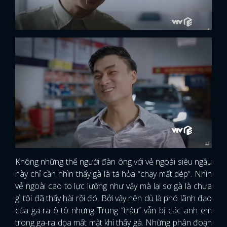
Không những thế người đàn ông với vẻ ngoài siêu ngầu
này chỉ cần nhìn thấy gà là tá hỏa “chạy mất dép”. Nhìn
vẻ ngoài cao to lực lưỡng như vậy mà lại sợ gà là chưa
gì tôi đã thấy hài rồi đó. Bởi vậy nên dù là phó lãnh đạo
của ga-ra ô tô nhưng Trung “trâu” vẫn bị các anh em
trong ga-ra dọa mất mật khi thấy gà. Những phân đoạn