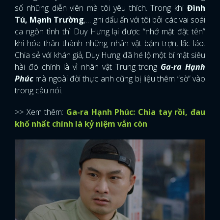
số những diễn viên mà tôi yêu thích. Trong khi
Đình
Tú, Mạnh Trường
,… ghi dấu ấn với tôi bởi các vai soái
ca ngôn tình thì Duy Hưng lại được “nhớ mặt đặt tên”
khi hóa thân thành những nhân vật bặm trợn, lấc láo.
Chia sẻ với khán giả, Duy Hưng đã hé lộ một bí mật siêu
hài đó chính là vì nhân vật Trung trong
Ga-ra Hạnh
Phúc
mà ngoài đời thực anh cũng bị liệu thêm “sờ” vào
trong câu nói.
>> Xem thêm:
Ga-ra Hạnh Phúc: Chia tay rồi, đau
khổ nhất chính là kỷ niệm vẫn còn