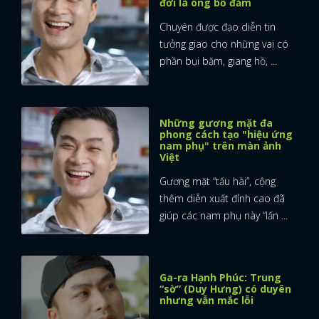
đời là ông bố đảm
Chuyên được đạo diễn tin
tưởng giao cho những vai có
phần bụi bặm, giang hồ, ...
Những gương mặt đa
phong cách tạo "hiệu ứng
nam phụ" trên màn ảnh
Việt
Gương mặt “tấu hài”, cộng
thêm diễn xuất đỉnh cao đã
giúp các nam phụ này “lấn ...
Ga-ra Hạnh Phúc: Trung
“sờ” (Duy Hưng) có duyên
nhưng vẫn mắc lỗi