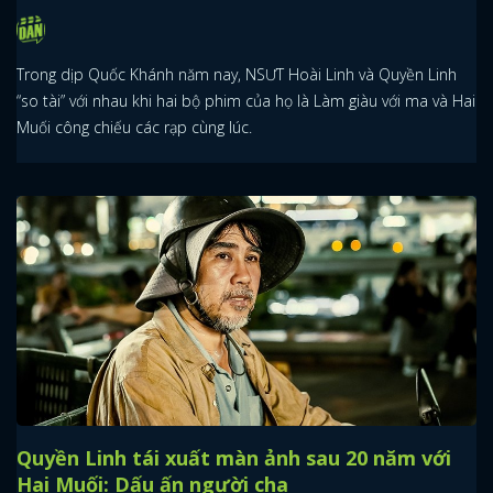
Trong dịp Quốc Khánh năm nay, NSƯT Hoài Linh và Quyền Linh
“so tài” với nhau khi hai bộ phim của họ là Làm giàu với ma và Hai
Muối công chiếu các rạp cùng lúc.
Quyền Linh tái xuất màn ảnh sau 20 năm với
Hai Muối: Dấu ấn người cha