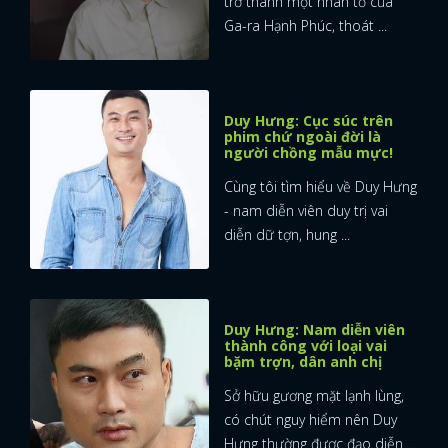
trở thành một nhân tố của
Ga-ra Hạnh Phúc, thoát ...
Duy Hưng: Cục súc trên
phim chứ ngoài đời là
người chồng mẫu mực!
Cùng tôi tìm hiểu về Duy Hưng
- nam diễn viên duy trị vai
diễn dữ tợn, hung ...
Duy Hưng: Nam diễn viên
thành công với loại vai
bặm trợn, dân anh chị
Sở hữu gương mặt lạnh lùng,
x
ĐĂNG NHẬP
có chút nguy hiểm nên Duy
Hưng thường được đạo diễn ...