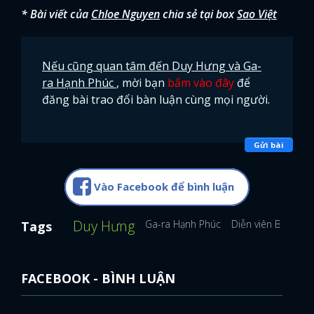
* Bài viết của
Chloe Nguyen
chia sẻ tại box
Sao Việt
Nếu cũng quan tâm đến Duy Hưng và Ga-
ra Hạnh Phúc
, mời bạn
bấm vào đây
để
đăng bài trao đổi bàn luận cùng mọi người.
Gửi bài
Vào Facebook để bình luận
Duy Hưng
Ga-ra Hạnh Phúc
Diễn viên Bảo Anh
Tags
FACEBOOK - BÌNH LUẬN