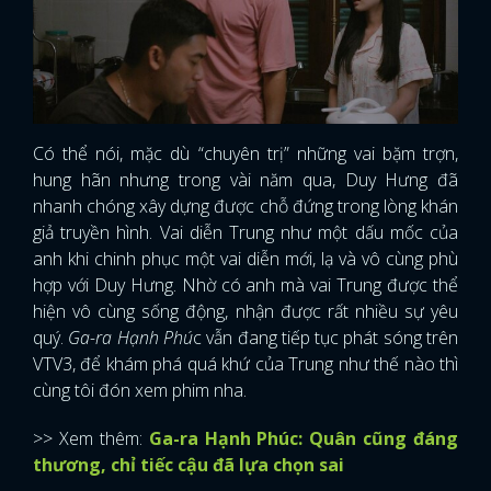
Có thể nói, mặc dù “chuyên trị” những vai bặm trợn,
hung hãn nhưng trong vài năm qua, Duy Hưng đã
nhanh chóng xây dựng được chỗ đứng trong lòng khán
giả truyền hình. Vai diễn Trung như một dấu mốc của
anh khi chinh phục một vai diễn mới, lạ và vô cùng phù
hợp với Duy Hưng. Nhờ có anh mà vai Trung được thể
hiện vô cùng sống động, nhận được rất nhiều sự yêu
quý.
Ga-ra Hạnh Phú
c vẫn đang tiếp tục phát sóng trên
VTV3, để khám phá quá khứ của Trung như thế nào thì
cùng tôi đón xem phim nha.
>> Xem thêm:
Ga-ra Hạnh Phúc: Quân cũng đáng
thương, chỉ tiếc cậu đã lựa chọn sai