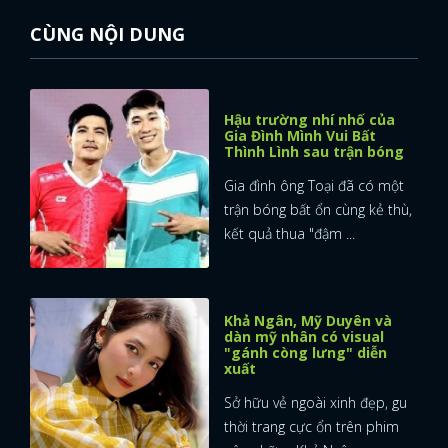
CÙNG NỘI DUNG
Hậu trường nhí nhố của
Gia Đình Mình Vui Bất
Thình Lình sau trận bóng
Gia đình ông Toại đã có một
trận bóng bất ổn cùng kẻ thù,
kết quả thua "đậm ...
Khả Ngân, Mỹ Duyên và
dàn mỹ nhân có visual
"gánh còng lưng" diễn
xuất
Sở hữu vẻ ngoài xinh đẹp, gu
thời trang cực ổn trên phim