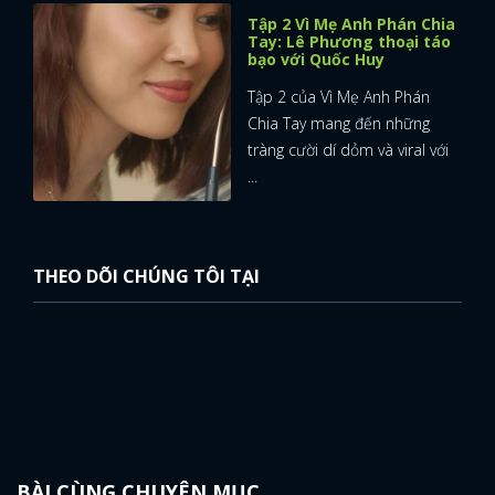
Tập 2 Vì Mẹ Anh Phán Chia
Tay: Lê Phương thoại táo
bạo với Quốc Huy
Tập 2 của Vì Mẹ Anh Phán
Chia Tay mang đến những
tràng cười dí dỏm và viral với
...
THEO DÕI CHÚNG TÔI TẠI
BÀI CÙNG CHUYÊN MỤC