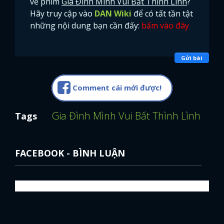
về phim
Gia Đình Mình Vui Bất Thình Lình
?
Hãy truy cập vào
DAN Wiki
để có tất tần tật
FACEBOOK
GOOGLE
những nội dung bạn cần đấy:
bấm vào đây
Gửi bài
Comment cái mới được!
Gia Đình Mình Vui Bất Thình Lình
Lan 
Tags
FACEBOOK - BÌNH LUẬN