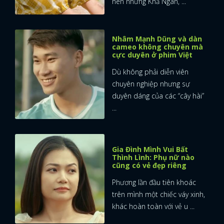
nên những Khả Ngân, ...
Nhâm Mạnh Dũng và dàn
cameo không chuyên mà
cực duyên ở phim Việt
Dù không phải diễn viên
chuyên nghiệp nhưng sự
duyên dáng của các “cây hài”
...
Gia Đình Mình Vui Bất
Thình Lình: Phụ nữ nào
cũng có vẻ đẹp riêng
Phương lần đầu tiên khoác
trên mình một chiếc váy xinh,
khác hoàn toàn với vẻ u ...