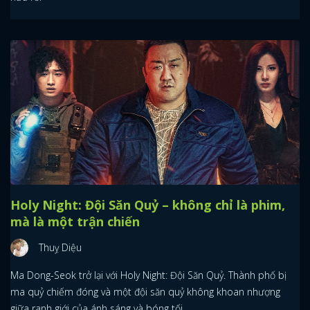
Holy Night: Đội Săn Quỷ – không chỉ là phim,
mà là một trận chiến
Thuỵ Diệu
Ma Dong-Seok trở lại với Holy Night: Đội Săn Quỷ. Thành phố bị
ma quỷ chiếm đóng và một đội săn quỷ không khoan nhượng
giữa ranh giới của ánh sáng và bóng tối