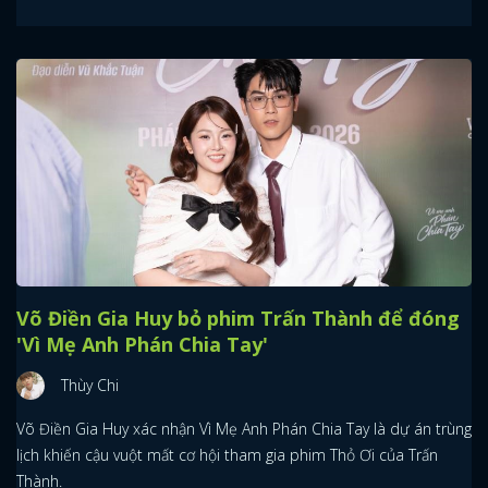
Võ Điền Gia Huy bỏ phim Trấn Thành để đóng
'Vì Mẹ Anh Phán Chia Tay'
Thùy Chi
Võ Điền Gia Huy xác nhận Vì Mẹ Anh Phán Chia Tay là dự án trùng
lịch khiến cậu vuột mất cơ hội tham gia phim Thỏ Ơi của Trấn
Thành.