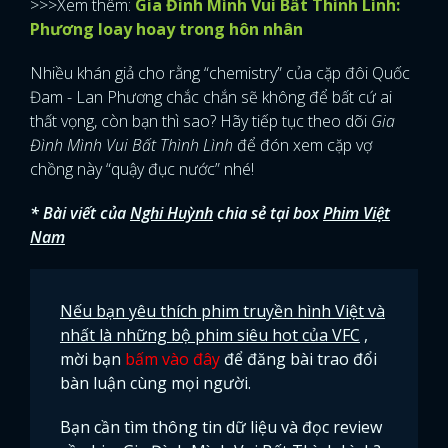
>>>Xem thêm:
Gia Đình Mình Vui Bất Thình Lình:
Phương loay hoay trong hôn nhân
Nhiều khán giả cho rằng “chemistry” của cặp đôi Quốc
Đam - Lan Phương chắc chắn sẽ không để bất cứ ai
thất vọng, còn bạn thì sao? Hãy tiếp tục theo dõi
Gia
Đình Mình Vui Bất Thình Lình
để đón xem cặp vợ
chồng này “quậy đục nước” nhé!
* Bài viết của
Nghi Huỳnh
chia sẻ tại box
Phim Việt
Nam
Nếu bạn yêu thích phim truyền hình Việt và
nhất là những bộ phim siêu hot của VFC
,
mời bạn
bấm vào đây
để đăng bài trao đổi
bàn luận cùng mọi người.
x
ĐĂNG NHẬP
Bạn cần tìm thông tin dữ liệu và đọc review