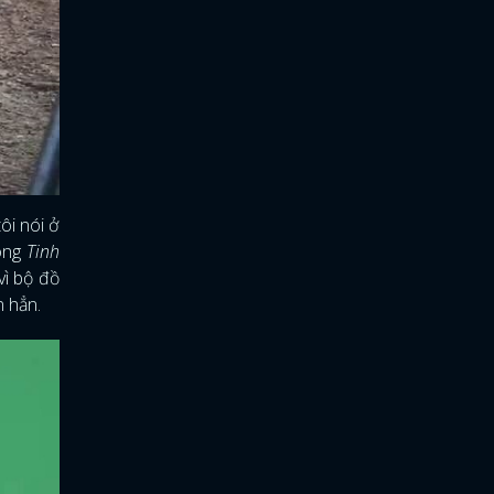
ôi nói ở
đóng
Tinh
vì bộ đồ
n hẳn.