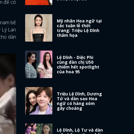
ên để có
Mỹ nhân Hoa ngữ tại
ì nam bế
các tuần lễ thời
y Lý Lan
trang: Triệu Lệ Dĩnh
thảm họa
 cho dàn
Lệ Dĩnh - Diệc Phi
cùng đàn chị U50
chiếm hết spotlight
của hoa 95
Triệu Lệ Dĩnh, Dương
Tử và dàn sao Hoa
ngữ có hàng xóm
gây choáng
Lệ Dĩnh, Lộ Tư và dàn