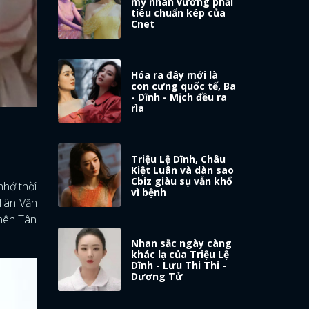
mỹ nhân vướng phải
tiêu chuẩn kép của
Cnet
Hóa ra đây mới là
con cưng quốc tế, Ba
- Dĩnh - Mịch đều ra
rìa
Triệu Lệ Dĩnh, Châu
Kiệt Luân và dàn sao
Cbiz giàu sụ vẫn khổ
nhớ thời
vì bệnh
 Tân Văn
 nên Tân
Nhan sắc ngày càng
khác lạ của Triệu Lệ
Dĩnh - Lưu Thi Thi -
Dương Tử