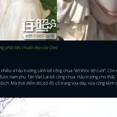
ng phải tiêu chuẩn kép của Cnet
nhiều vì hậu trường cảnh bế công chúa “dở khóc dở cười”. Còn 
 được nam phụ Tân Văn Lai bế công chúa. Hậu trường cho thấy
n Địch. Mà thời điểm đó, bộ đồ cổ trang vừa dày, vừa cồng kềnh