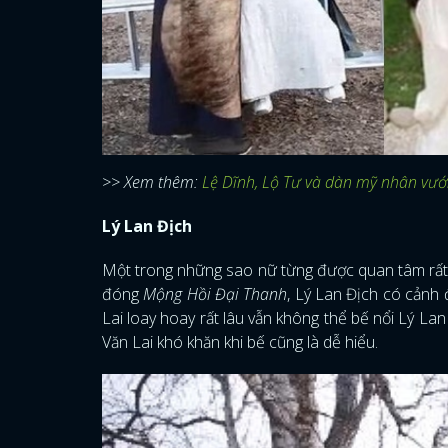
>> Xem thêm:
Lệ Dĩnh, Lộ Tư và dàn mỹ nhân vướ
Lý Lan Địch
Một trong những sao nữ từng được quan tâm rất 
đóng
Mộng Hồi Đại Thanh
, Lý Lan Địch có cảnh
Lai loay hoay rất lâu vẫn không thể bế nổi Lý La
Văn Lai khó khăn khi bế cũng là dễ hiểu.