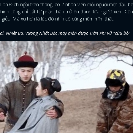
 Lan Địch ngồi trên thang, có 2 nhân viên mỗi người một đầu bê
 hình cũng chỉ cắt từ phần thân trở lên đánh lừa người xem. Cũn
ế giễu. Mà xu hơn là lúc đó nhìn cô cũng mũm mĩm thật.
al, Nhiệt Ba, Vương Nhất Bác may mắn được Trần Phi Vũ "cứu bồ"
ĐĂNG NHẬP