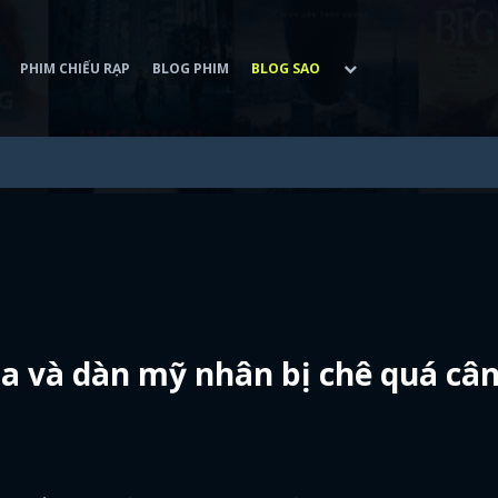
PHIM CHIẾU RẠP
BLOG PHIM
BLOG SAO
Ba và dàn mỹ nhân bị chê quá câ