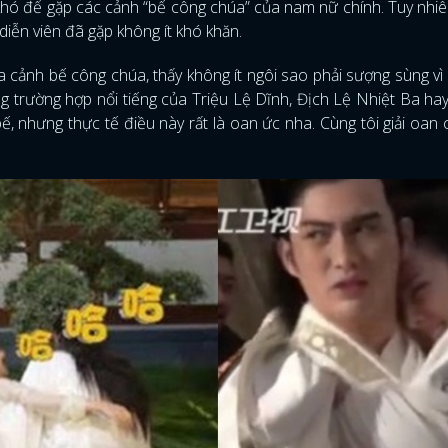
khó để gặp các cảnh “bế công chúa” của nam nữ chính. Tuy nhi
diễn viên đã gặp không ít khó khăn.
 cảnh bế công chúa, thấy không ít ngôi sao phải sượng sùng v
g trường hợp nổi tiếng của Triệu Lệ Dĩnh, Địch Lệ Nhiệt Ba ha
ế, nhưng thực tế điều này rất là oan ức nha. Cùng tôi giải oan