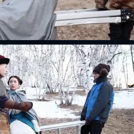
FACEBOOK
GOOGLE