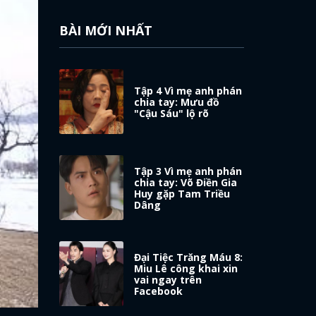
BÀI MỚI NHẤT
Tập 4 Vì mẹ anh phán
chia tay: Mưu đồ
"Cậu Sáu" lộ rõ
Tập 3 Vì mẹ anh phán
chia tay: Võ Điền Gia
Huy gặp Tam Triều
Dâng
Đại Tiệc Trăng Máu 8:
Miu Lê công khai xin
vai ngay trên
Facebook