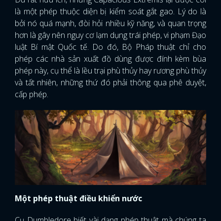
là một phép thuộc diện bị kiểm soát gắt gao. Lý do là
bởi nó quá mạnh, đòi hỏi nhiều kỹ năng, và quan trọng
hơn là gây nên nguy cơ lạm dụng trái phép, vi phạm Đạo
luật Bí mật Quốc tế. Do đó, Bộ Pháp thuật chỉ cho
phép các nhà sản xuất đồ dùng được đính kèm bùa
phép này, cụ thể là lều trại phù thủy hay rương phù thủy
và tất nhiên, những thứ đó phải thông qua phê duyệt,
cấp phép.
Một phép thuật điều khiển nước
Cụ Dumbledore biết vài dạng phép thuật mà chúng ta