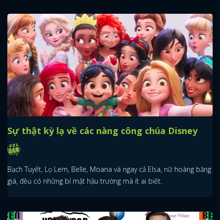
Sự thật kỳ lạ về các nàng công chúa Disney
Bạch Tuyết, Lọ Lem, Belle, Moana và ngay cả Elsa, nữ hoàng băng
giá, đều có những bí mật hậu trường mà ít ai biết.