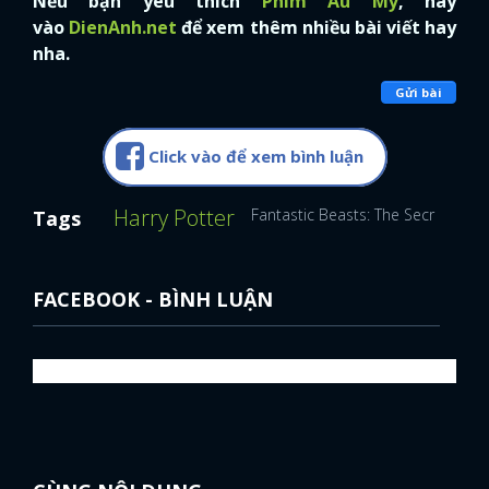
Nếu bạn yêu thích
Phim Âu Mỹ
, hãy
vào
DienAnh.net
để xem thêm nhiều bài viết hay
nha.
Gửi bài
Click vào để xem bình luận
Harry Potter
Fantastic Beasts: The Secrets of
Tags
FACEBOOK - BÌNH LUẬN