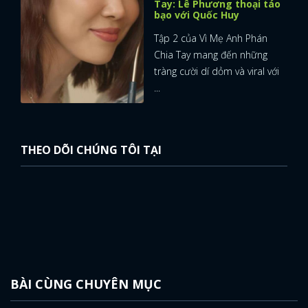
Tay: Lê Phương thoại táo
bạo với Quốc Huy
Tập 2 của Vì Mẹ Anh Phán
Chia Tay mang đến những
tràng cười dí dỏm và viral với
...
THEO DÕI CHÚNG TÔI TẠI
BÀI CÙNG CHUYÊN MỤC