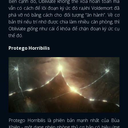
Bên cạnh đó, Obliviate không thể xóa hoàn toàn mà
vẫn có cách để lôi đoạn ký ức đó ra,khi Voldemort đã
phá vỡ nó bằng cách cho đối tượng “ăn hành”. Về cơ
bản thì nếu trí nhớ được chia làm nhiều căn phòng, thì
Obliviate giống như cái ổ khóa để chặn đoạn ký ức cụ
thể đó.
Protego Horribilis
Protego Horribilis là phiên bản mạnh nhất của Bùa
Khiên - một dạng phép phòng thủ cơ bản có hiệu ứng