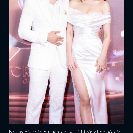
Nhưng bất chấp dư luận, chỉ sau 11 tháng hẹn hò, cặp