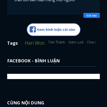
Gửi bài
Xem bình luận cái nào
Hari Won
Trấn Thành
Đám cưới
Chia tay
Tags
FACEBOOK - BÌNH LUẬN
x
ĐĂNG NHẬP
CÙNG NỘI DUNG