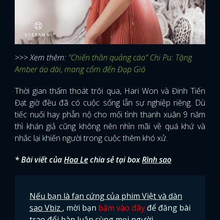
>>> Xem thêm:
"Chiến thần quảng cáo” Chi Pu: Tặng
Amber áo dài, mang cốm đến Đạp Gió
Thời gian thấm thoát trôi qua, Hari Won và Đinh Tiến
Đạt giờ đều đã có cuộc sống lẫn sự nghiệp riêng. Dù
tiếc nuối hay phẫn nộ cho mối tình thanh xuân 9 năm
thì khán giả cũng không nên nhìn mãi về quá khứ và
nhắc lại khiến người trong cuộc thêm khó xử.
* Bài viết của
Hoa Le
chia sẻ tại box
Rình sao
Nếu bạn là fan cứng của phim Việt và dàn
sao Vbiz
, mời bạn
bấm vào đây
để đăng bài
trao đổi bàn luận cùng mọi người.