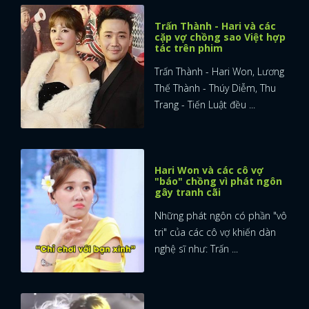
Trấn Thành - Hari và các
cặp vợ chồng sao Việt hợp
tác trên phim
Trấn Thành - Hari Won, Lương
Thế Thành - Thúy Diễm, Thu
Trang - Tiến Luật đều ...
Hari Won và các cô vợ
"báo" chồng vì phát ngôn
gây tranh cãi
Những phát ngôn có phần "vô
tri" của các cô vợ khiến dàn
nghệ sĩ như: Trấn ...