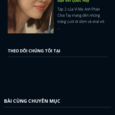
bạo với Quốc Huy
Tập 2 của Vì Mẹ Anh Phán
Chia Tay mang đến những
tràng cười dí dỏm và viral với
...
THEO DÕI CHÚNG TÔI TẠI
BÀI CÙNG CHUYÊN MỤC