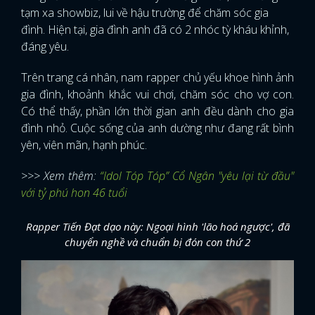
tạm xa showbiz, lui về hậu trường để chăm sóc gia
đình. Hiện tại, gia đình anh đã có 2 nhóc tỳ kháu khỉnh,
đáng yêu.
Trên trang cá nhân, nam rapper chủ yếu khoe hình ảnh
gia đình, khoảnh khắc vui chơi, chăm sóc cho vợ con.
Có thể thấy, phần lớn thời gian anh đều dành cho gia
đình nhỏ. Cuộc sống của anh dường như đang rất bình
yên, viên mãn, hạnh phúc.
>>> Xem thêm:
“Idol Tóp Tóp” Cổ Ngân "yêu lại từ đầu"
với tỷ phú hon 46 tuổi
Rapper Tiến Đạt dạo này: Ngoại hình 'lão hoá ngược', đã
chuyển nghề và chuẩn bị đón con thứ 2