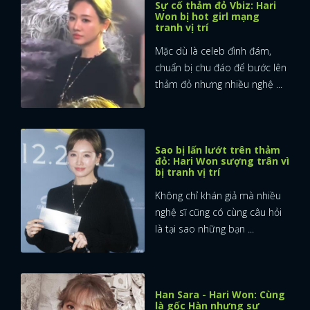
Sự cố thảm đỏ Vbiz: Hari
Won bị hot girl mạng
tranh vị trí
Mặc dù là celeb đình đám,
chuẩn bị chu đáo để bước lên
thảm đỏ nhưng nhiều nghệ ...
Sao bị lấn lướt trên thảm
đỏ: Hari Won sượng trân vì
bị tranh vị trí
Không chỉ khán giả mà nhiều
nghệ sĩ cũng có cùng câu hỏi
là tại sao những bạn ...
Han Sara - Hari Won: Cùng
là gốc Hàn nhưng sự