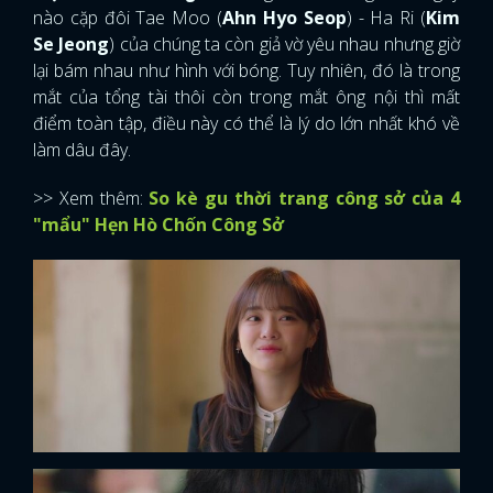
nào cặp đôi Tae Moo (
Ahn Hyo Seop
) - Ha Ri (
Kim
Se Jeong
) của chúng ta còn giả vờ yêu nhau nhưng giờ
lại bám nhau như hình với bóng. Tuy nhiên, đó là trong
mắt của tổng tài thôi còn trong mắt ông nội thì mất
điểm toàn tập, điều này có thể là lý do lớn nhất khó về
làm dâu đây.
>> Xem thêm:
So kè gu thời trang công sở của 4
"mẩu" Hẹn Hò Chốn Công Sở