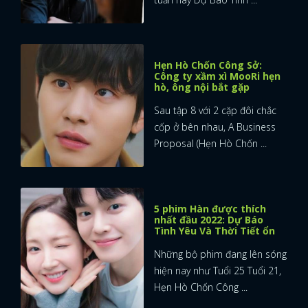
Hẹn Hò Chốn Công Sở:
Công ty xầm xì MooRi hẹn
hò, ông nội bắt gặp
Sau tập 8 với 2 cặp đôi chắc
cốp ở bên nhau, A Business
Proposal (Hẹn Hò Chốn ...
5 phim Hàn được thích
nhất đầu 2022: Dự Báo
Tình Yêu Và Thời Tiết ổn
Những bộ phim đang lên sóng
hiện nay như Tuổi 25 Tuổi 21,
Hẹn Hò Chốn Công ...