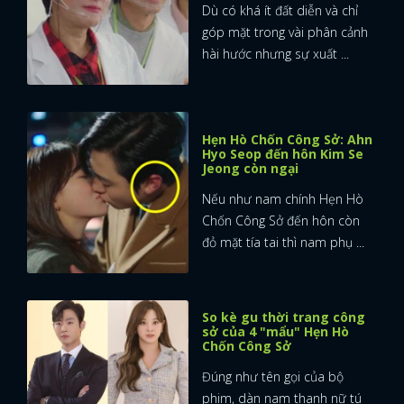
Dù có khá ít đất diễn và chỉ
góp mặt trong vài phân cảnh
FACEBOOK
GOOGLE
hài hước nhưng sự xuất ...
Hẹn Hò Chốn Công Sở: Ahn
Hyo Seop đến hôn Kim Se
Jeong còn ngại
Nếu như nam chính Hẹn Hò
Chốn Công Sở đến hôn còn
đỏ mặt tía tai thì nam phụ ...
So kè gu thời trang công
sở của 4 "mẩu" Hẹn Hò
Chốn Công Sở
Đúng như tên gọi của bộ
phim, dàn nam thanh nữ tú