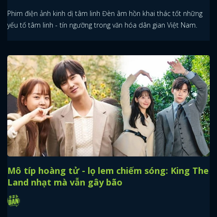
Phim điện ảnh kinh dị tâm linh Đèn âm hồn khai thác tốt những
yếu tố tâm linh - tín ngưỡng trong văn hóa dân gian Việt Nam.
Mô típ hoàng tử - lọ lem chiếm sóng: King The
Land nhạt mà vẫn gây bão