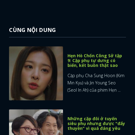
CÙNG NỘI DUNG
Hẹn Hò Chốn Công Sở tập
9: Cặp phụ tự dưng có
biến, kết buồn thật sao
Cặp phụ Cha Sung Hoon (Kim
Min Kyu) và Jin Young Seo
(Seol In Ah) của phim Hẹn ...
Những cặp đôi ở tuyến
x
siêu phụ nhưng được "đẩy
ĐĂNG NHẬP
thuyền" vì quá đáng yêu