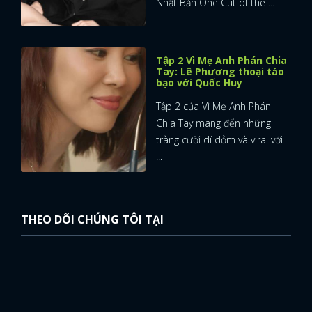
Nhật Bản One Cut of the ...
Tập 2 Vì Mẹ Anh Phán Chia
Tay: Lê Phương thoại táo
bạo với Quốc Huy
Tập 2 của Vì Mẹ Anh Phán
Chia Tay mang đến những
tràng cười dí dỏm và viral với
...
THEO DÕI CHÚNG TÔI TẠI