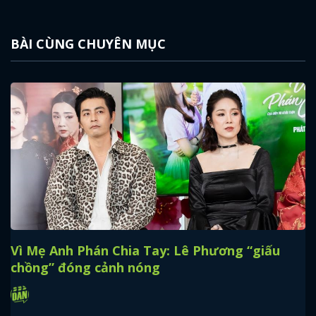
BÀI CÙNG CHUYÊN MỤC
Vì Mẹ Anh Phán Chia Tay: Lê Phương “giấu
chồng” đóng cảnh nóng