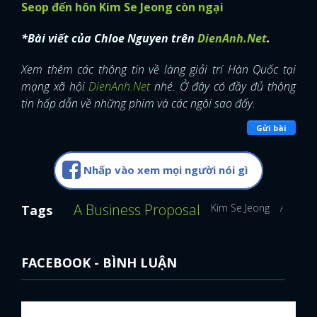
Seop đến hôn Kim Se Jeong còn ngại
*Bài viết của Chloe Nguyen trên
DienAnh.Net
.
Xem thêm các thông tin về làng giải trí Hàn Quốc tại
mạng xã hội
DienAnh.Net
nhé. Ở đây có đầy đủ thông
tin hấp dẫn về những phim và các ngôi sao đấy
.
Gửi bài
Nhấp vào xem mọi người nói gì
A Business Proposal
Kim Se Jeong
Ahn Hy
Tags
FACEBOOK - BÌNH LUẬN