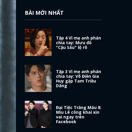
BÀI MỚI NHẤT
Tập 4 Vì mẹ anh phán
chia tay: Mưu đồ
"Cậu Sáu" lộ rõ
Tập 3 Vì mẹ anh phán
chia tay: Võ Điền Gia
Huy gặp Tam Triều
Dâng
Đại Tiệc Trăng Máu 8:
Miu Lê công khai xin
vai ngay trên
Facebook