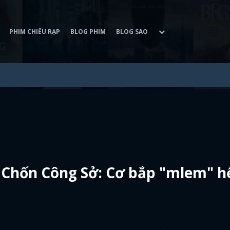
PHIM CHIẾU RẠP
BLOG PHIM
BLOG SAO
 Chốn Công Sở: Cơ bắp "mlem" h