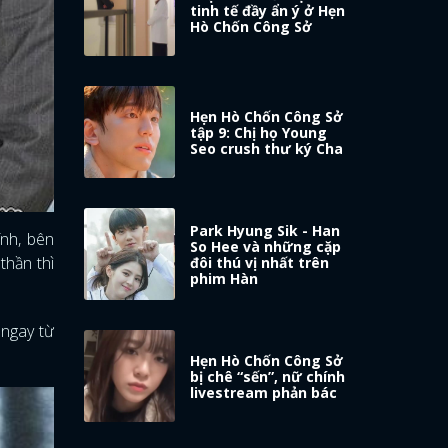
tinh tế đầy ẩn ý ở Hẹn
Hò Chốn Công Sở
Hẹn Hò Chốn Công Sở
tập 9: Chị họ Young
Seo crush thư ký Cha
Park Hyung Sik - Han
ính, bên
So Hee và những cặp
thần thì
đôi thú vị nhất trên
phim Hàn
 ngay từ
Hẹn Hò Chốn Công Sở
bị chê “sến”, nữ chính
livestream phản bác