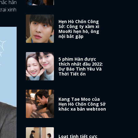
hắc hẳn
rai xinh
Hẹn Hò Chốn Công
Sở: Công ty xầm xì
MooRi hẹn hò, ông
nội bắt gặp
5 phim Hàn được
thích nhất đầu 2022:
Dự Báo Tình Yêu Và
Thời Tiết ổn
Kang Tae Moo của
Hẹn Hò Chốn Công Sở
khác xa bản webtoon
Loạt tình tiết cực