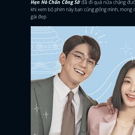
Hẹn Hò Chốn Công Sở
đã đi quá nửa chặng đườ
khi xem bộ phim này bạn cũng giống mình, mong 
gái đẹp.