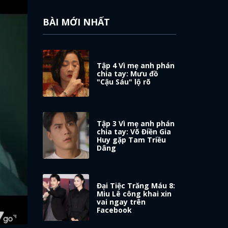
BÀI MỚI NHẤT
Tập 4 Vì mẹ anh phán
chia tay: Mưu đồ
"Cậu Sáu" lộ rõ
Tập 3 Vì mẹ anh phán
chia tay: Võ Điền Gia
Huy gặp Tam Triều
Dâng
Đại Tiệc Trăng Máu 8:
Miu Lê công khai xin
vai ngay trên
Facebook