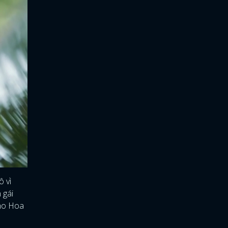
ô vì
 gái
cho Hoa