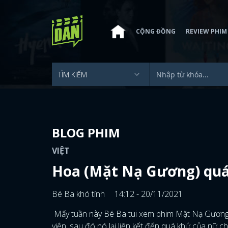
CỘNG ĐỒNG
REVIEW PHIM
BLOG PHIM
VIỆT
Hoa (Mặt Nạ Gương) quá 
Bé Ba khó tính
14:12 - 20/11/2021
Mấy tuần này Bé Ba tui xem phim Mặt Nạ Gương, th
viện, sau đó nó lại liên kết đến quá khứ của nữ 