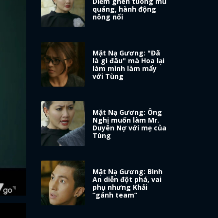
Diễm ghen tuông mù
quáng, hành động
nông nổi
Mặt Nạ Gương: "Đã
là gì đâu" mà Hoa lại
làm mình làm mẩy
với Tùng
Mặt Nạ Gương: Ông
Nghị muốn làm Mr.
Duyên Nợ với mẹ của
Tùng
Mặt Nạ Gương: Bình
An diễn đột phá, vai
phụ nhưng Khải
“gánh team”