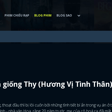
PHIM CHIẾU RẠP
BLOG PHIM
BLOG SAO
giống Thy (Hương Vị Tình Thân
oạt đầu thì bị lôi cuốn bởi những tình tiết bí ẩn trong vụ án ở
chính - nhà văn Hoa, rằng 20 năm trước, mẹ của cô hoá ra đã mấ