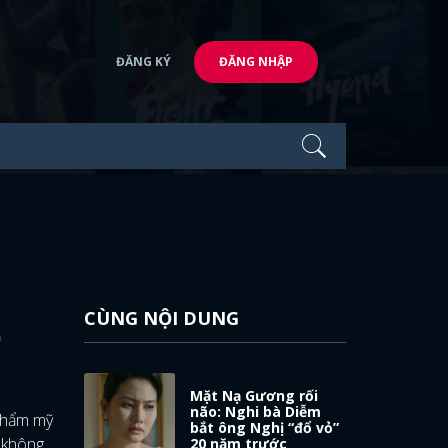
ĐĂNG KÝ
ĐĂNG NHẬP
CÙNG NỘI DUNG
)
Mặt Nạ Gương rối
não: Nghi bà Diễm
 thẩm mỹ
bắt ông Nghị “đổ vỏ”
t không
20 năm trước