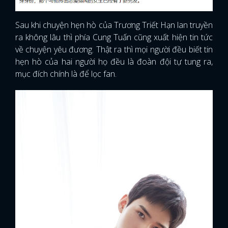
Sau khi chuyện hẹn hò của Trương Triết Hạn lan truyền
ra không lâu thì phía Cung Tuấn cũng xuất hiện tin tức
về chuyện yêu đương. Thật ra thì mọi người đều biết tin
hẹn hò của hai người họ đều là đoàn đội tự tung ra,
mục đích chính là để lọc fan.