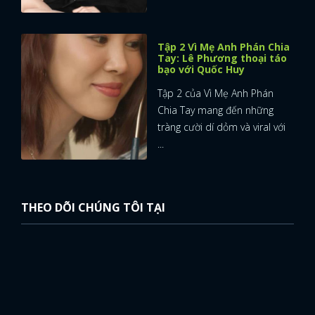
Tập 2 Vì Mẹ Anh Phán Chia
Tay: Lê Phương thoại táo
bạo với Quốc Huy
Tập 2 của Vì Mẹ Anh Phán
Chia Tay mang đến những
tràng cười dí dỏm và viral với
...
THEO DÕI CHÚNG TÔI TẠI