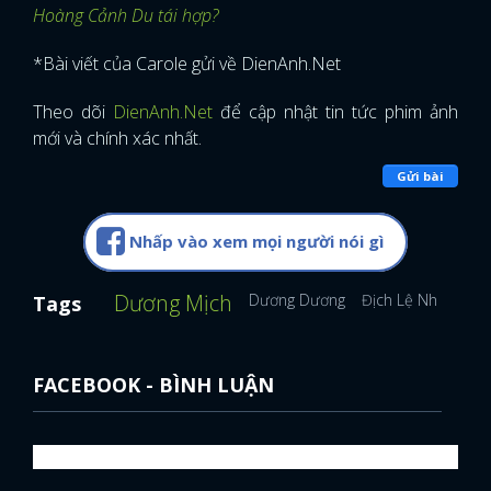
Hoàng Cảnh Du tái hợp?
*Bài viết của Carole gửi về DienAnh.Net
Theo dõi
DienAnh.Net
để cập nhật tin tức phim ảnh
mới và chính xác nhất.
Gửi bài
Nhấp vào xem mọi người nói gì
Dương Mịch
Dương Dương
Địch Lệ Nhiệt Ba
Tags
FACEBOOK - BÌNH LUẬN