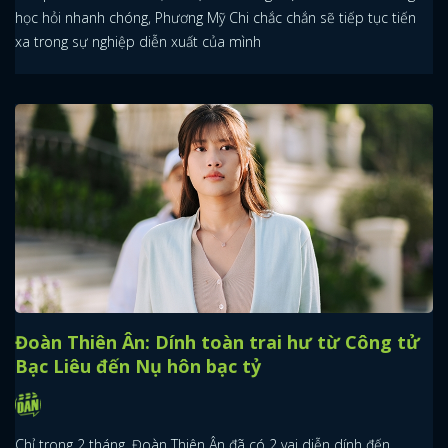
học hỏi nhanh chóng, Phương Mỹ Chi chắc chắn sẽ tiếp tục tiến
xa trong sự nghiệp diễn xuất của mình
Đoàn Thiên Ân: Dính toàn trai hư từ Công tử
Bạc Liêu đến Nụ hôn bạc tỷ
Chỉ trong 2 tháng, Đoàn Thiên Ân đã có 2 vai diễn dính đến