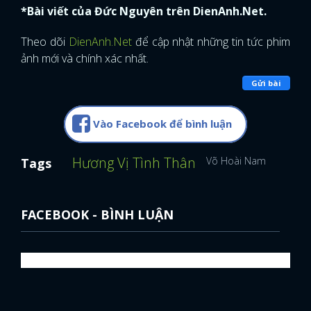
*Bài viết của Đức Nguyên trên DienAnh.Net.
Theo dõi
DienAnh.Net
để cập nhật những tin tức phim
ảnh mới và chính xác nhất.
Gửi bài
Vào Facebook để bình luận
Hương Vị Tình Thân
Võ Hoài Nam
Phương
Tags
FACEBOOK - BÌNH LUẬN
x
ĐĂNG NHẬP