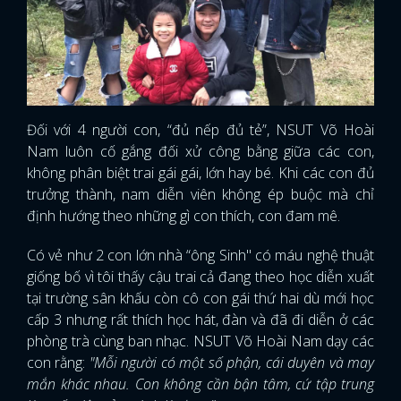
Đối với 4 người con, “đủ nếp đủ tẻ”, NSUT Võ Hoài
Nam luôn cố gắng đối xử công bằng giữa các con,
không phân biệt trai gái gái, lớn hay bé. Khi các con đủ
trưởng thành, nam diễn viên không ép buộc mà chỉ
định hướng theo những gì con thích, con đam mê.
Có vẻ như 2 con lớn nhà “ông Sinh" có máu nghệ thuật
giống bố vì tôi thấy cậu trai cả đang theo học diễn xuất
tại trường sân khấu còn cô con gái thứ hai dù mới học
cấp 3 nhưng rất thích học hát, đàn và đã đi diễn ở các
phòng trà cùng ban nhạc. NSUT Võ Hoài Nam dạy các
con rằng:
"Mỗi người có một số phận, cái duyên và may
mắn khác nhau. Con không cần bận tâm, cứ tập trung