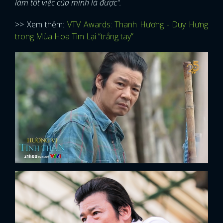
làm tốt việc của mình là được".
>> Xem thêm:
VTV Awards: Thanh Hương - Duy Hưng
trong Mùa Hoa Tìm Lại “trắng tay”