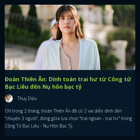
Đoàn Thiên Ân: Dính toàn trai hư từ Công tử
Bạc Liêu đến Nụ hôn bạc tỷ
Thuỵ Diệu
Chỉ trong 2 tháng, Đoàn Thiên Ân đã có 2 vai diễn dính đến
"chuyện 3 người", đứng giữa lựa chọn "trai ngoan - trai hư" trong
Công Tử Bạc Liêu - Nụ Hôn Bạc Tỷ.