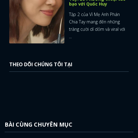
bạo với Quốc Huy
Tập 2 của Vì Mẹ Anh Phán
Chia Tay mang đến những
tràng cười dí dỏm và viral với
...
THEO DÕI CHÚNG TÔI TẠI
BÀI CÙNG CHUYÊN MỤC