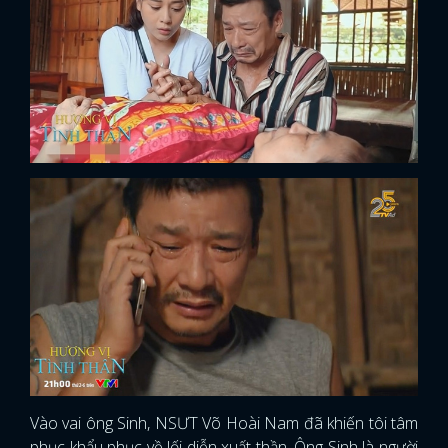
Vào vai ông Sinh, NSƯT Võ Hoài Nam đã khiến tôi tâm
phục khẩu phục về lối diễn xuất thần. Ông Sinh là người