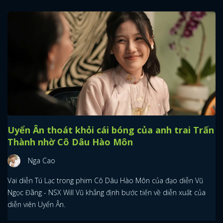
Uyển Ân thoát khỏi cái bóng của anh trai Trấn
Thành nhờ Cô Dâu Hào Môn
Nga Cao
Vai diễn Tú Lạc trong phim Cô Dâu Hào Môn của đạo diễn Vũ
Ngọc Đãng - NSX Will Vũ khẳng định bước tiến về diễn xuất của
diễn viên Uyển Ân.