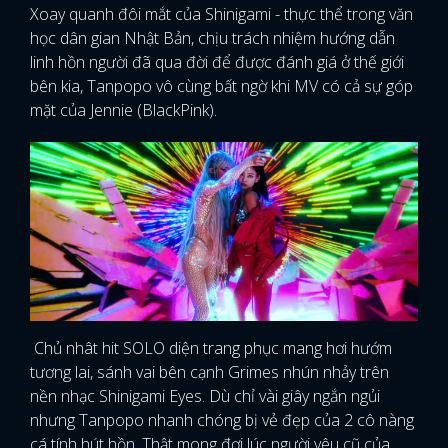
Xoay quanh đôi mắt của Shinigami - thực thể trong văn
học dân gian Nhật Bản, chịu trách nhiệm hướng dẫn
linh hồn người đã qua đời để được đánh giá ở thế giới
bên kia, Tanpopo vô cùng bất ngờ khi MV có cả sự góp
mặt của Jennie (BlackPink).
Chủ nhât hit SOLO diện trang phục mang hơi hướm
tương lai, sánh vai bên cạnh Grimes nhún nhảy trên
nền nhạc Shinigami Eyes. Dù chỉ vài giây ngắn ngủi
nhưng Tanpopo nhanh chóng bị vẻ đẹp của 2 cô nàng
cá tính hút hồn. Thật mong đợi lúc người yêu cũ của