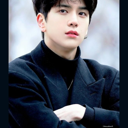
x
ĐĂNG NHẬP