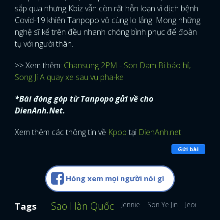
sắp qua nhưng Kbiz vẫn còn rất hỗn loạn vì dịch bệnh
Covid-19 khiến Tanpopo vô cùng lo lắng. Mong những
nghệ sĩ kể trên đều nhanh chóng bình phục để đoàn
tụ với người thân.
>> Xem thêm:
Chansung 2PM - Son Dam Bi báo hỉ,
Song Ji A quay xe sau vụ pha-ke
*Bài đóng góp từ Tanpopo gửi về cho
DienAnh.Net.
Xem thêm các thông tin về
Kpop
tại
DienAnh.net
Gửi bài
Hóng xem mọi người nói gì
Sao Hàn Quốc
Jennie
Son Ye Jin
Jeon Mi Do
Tags