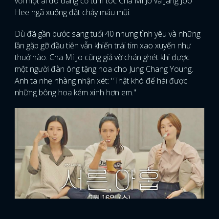
với một ai đó đang cố túm tóc Cha Mi Jo và Jang Joo
Hee ngã xuống đất chảy máu mũi.
Dù đã gần bước sang tuổi 40 nhưng tình yêu và những
lần gặp gỡ đầu tiên vẫn khiến trái tim xao xuyến như
thuở nào. Cha Mi Jo cũng giả vờ chán ghét khi được
một người đàn ông tặng hoa cho Jung Chang Young.
Anh ta nhẹ nhàng nhận xét: "Thật khó để hái được
những bông hoa kém xinh hơn em."