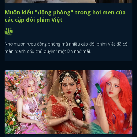
Muôn kiểu "động phòng" trong hơi men của
các cặp đôi phim Việt
Nhờ mượn rượu động phòng mà nhiều cặp đôi phim Việt đã có
màn “đánh dấu chủ quyền” một lần nhớ mãi.