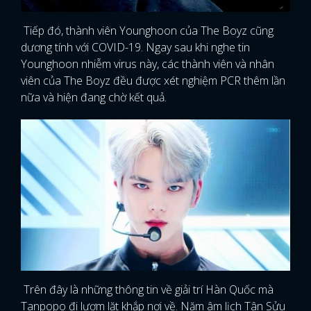
FACEBOOK
GOOGLE
Tiếp đó, thành viên Younghoon của The Boyz cũng
dương tính với COVID-19. Ngay sau khi nghe tin
Younghoon nhiễm virus này, các thành viên và nhân
viên của The Boyz đều được xét nghiệm PCR thêm lần
nữa và hiện đang chờ kết quả.
Trên đây là những thông tin về giải trí Hàn Quốc mà
Tanpopo đi lượm lặt khắp nơi về. Năm âm lịch Tân Sửu