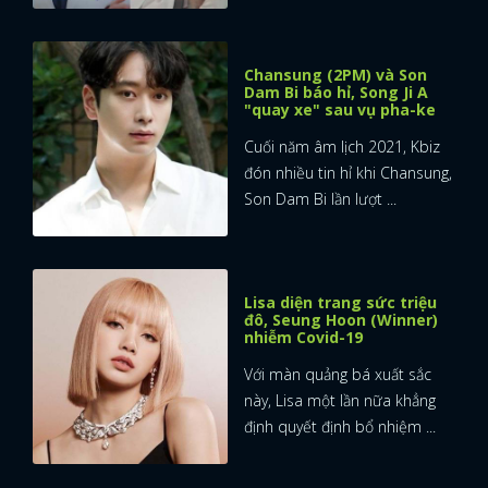
Chansung (2PM) và Son
Dam Bi báo hỉ, Song Ji A
"quay xe" sau vụ pha-ke
Cuối năm âm lịch 2021, Kbiz
đón nhiều tin hỉ khi Chansung,
Son Dam Bi lần lượt ...
Lisa diện trang sức triệu
đô, Seung Hoon (Winner)
nhiễm Covid-19
Với màn quảng bá xuất sắc
này, Lisa một lần nữa khẳng
định quyết định bổ nhiệm ...